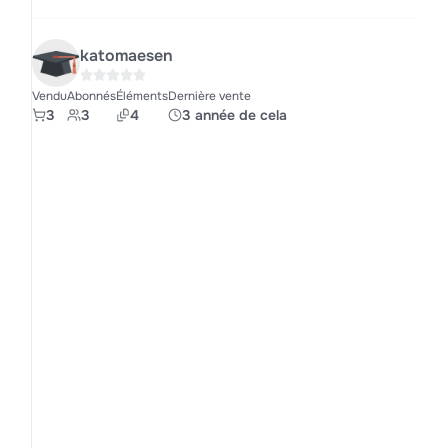
katomaesen
Vendu
Abonnés
Éléments
Dernière vente
3
3
4
3 année de cela