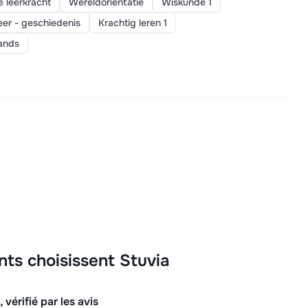
 leerkracht
Wereldoriëntatie
Wiskunde 1
eer - geschiedenis
Krachtig leren 1
ands
nts choisissent Stuvia
 vérifié par les avis