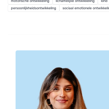
motorische ontwikkeling
lichamelijke ontwikkeling
kind
persoonlijkheidsontwikkeling
sociaal emotionele ontwikkel