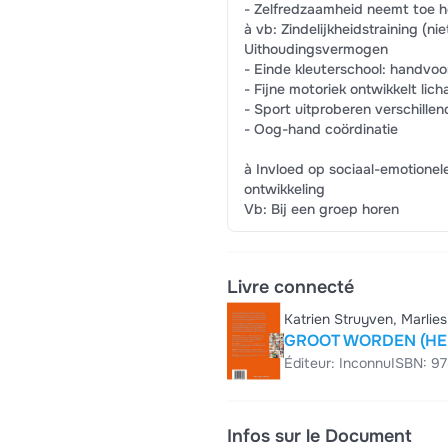
- Zelfredzaamheid neemt toe h
à vb: Zindelijkheidstraining (nie
Uithoudingsvermogen
- Einde kleuterschool: handvoor
- Fijne motoriek ontwikkelt li
- Sport uitproberen verschille
- Oog-hand coördinatie
à Invloed op sociaal-emotionel
ontwikkeling
Vb: Bij een groep horen
Livre connecté
Katrien Struyven, Marlie
GROOT WORDEN (H
Éditeur: Inconnu
ISBN: 9
Infos sur le Document