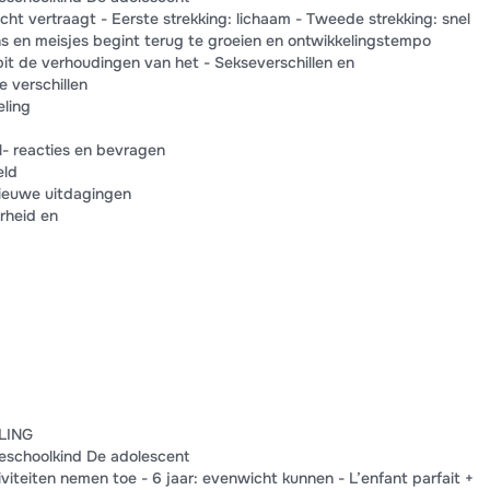
cht vertraagt - Eerste strekking: lichaam - Tweede strekking: snel
ns en meisjes begint terug te groeien en ontwikkelingstempo
it de verhoudingen van het - Sekseverschillen en
e verschillen
eling
l- reacties en bevragen
eld
Nieuwe uitdagingen
rheid en
LING
reschoolkind De adolescent
teiten nemen toe - 6 jaar: evenwicht kunnen - L’enfant parfait +