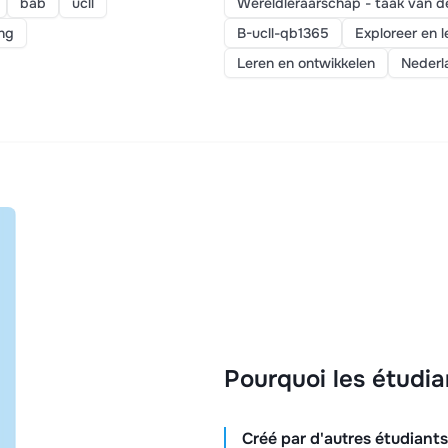
bab
ucll
Wereldleraarschap - taak van de
ing
B-ucll-qb1365
Exploreer en l
Leren en ontwikkelen
Nederl
Pourquoi les étudia
Créé par d'autres étudiants,