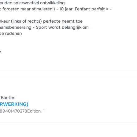
ouden spierweefsel ontwikkeling
t forceren maar stimuleren!) - 10 jaar: l’enfant parfait = -
keur (links of rechts) perfecte neemt toe
chaamsbeheersing - Sport wordt belangrijk om
nde redenen
e
s Baeten
ERWERKING)
789401470278
Édition: 1