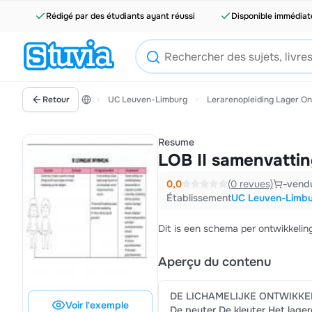
Rédigé par des étudiants ayant réussi
Disponible immédia
Retour
UC Leuven-Limburg
Lerarenopleiding Lager On
Resume
LOB II samenvattin
0,0
(0 revues)
-
vend
Établissement
UC Leuven-Limb
Dit is een schema per ontwikkelin
Aperçu du contenu
DE LICHAMELIJKE ONTWIKKE
Voir l'exemple
De peuter De kleuter Het lage