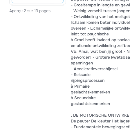
- Groeitempo in lengte en gewi
- Weinig verschil tussen jonge
Aperçu 2 sur 13 pages
- Ontwikkeling van het melkgeb
lichaam komen beter individuel
overeen - Lichamelijke ontwikk
leidt tot psychische
à Groei heeft invloed op sociaa
emotionele ontwikkeling zelfbe
Vb: Amai, wat ben jij groot - 
geworden! - Grotere kwetsbaa
spanningen
- Acceleratieverschijnsel
- Seksuele
rijpingsprocessen
à Primaire
geslachtskenmerken
à Secundaire
geslachtskenmerken
, DE MOTORISCHE ONTWIKKE
De peuter De kleuter Het lage
- Fundamentele bewegingsactivi