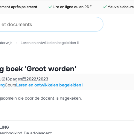
tement après paiement
Lire en ligne ou en PDF
Mauvais docume
derwijs
Leren en ontwikkelen begeleiden II
g boek 'Groot worden'
u
13
pages
2022/2023
urg
Cours
Leren en ontwikkelen begeleiden II
gsdomein die door de docent is nagekeken.
LING
reschoolkind De adolescent