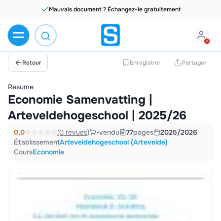
Mauvais document ? Échangez-le gratuitement
Retour
Enregistrer
Partager
Resume
Economie Samenvatting |
Arteveldehogeschool | 2025/26
0,0
(0 revues)
-
vendu
77
pages
2025/2026
Établissement
Arteveldehogeschool (Artevelde)
Cours
Economie