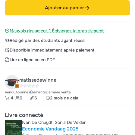
Ajouter au panier
Mauvais document ? Échangez-le gratuitement
Rédigé par des étudiants ayant réussi
Disponible immédiatement après paiement
Lire en ligne ou en PDF
matissedewinne
Vendu
Abonnés
Éléments
Dernière vente
14
0
6
2 mois de cela
Livre connecté
Ivan De Cnuydt, Sonia De Velder
Economie Vandaag 2025