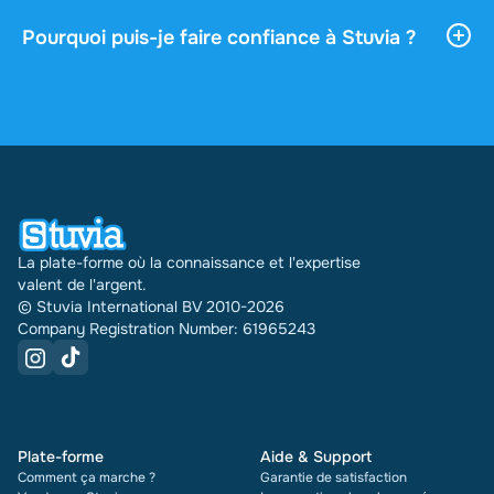
après le paiement. Vous pouvez lire le document en
ligne ou le télécharger, et il reste accessible sans
Pourquoi puis-je faire confiance à Stuvia ?
limite depuis votre profil.
4,6 étoiles sur Google et Trustpilot, sur la base de
plus de 2 000 avis. Ces 30 derniers jours, 31289
documents ont été vendus via Stuvia dans
plusieurs pays. Et cela fait déjà 16 ans que nous le
faisons. Pour chaque document, vous voyez
également la note et le nombre de fois qu'il a été
vendu.
La plate-forme où la connaissance et l'expertise
valent de l'argent.
© Stuvia International BV 2010-2026
Company Registration Number: 61965243
Plate-forme
Aide & Support
Comment ça marche ?
Garantie de satisfaction