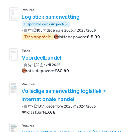
Resume
Logistiek samenvatting
Disponible dans un pack
-
1
105
décembre 2025
2025/2026
Très apprécié
lottedepovere
€15,99
Pack
Voordeelbundel
-
-
2
avril 2026
lottedepovere
€30,99
Resume
Volledige samenvatting logistiek +
internationale handel
-
-
101
décembre 2025
2024/2025
lolastuart
€7,66
Resume