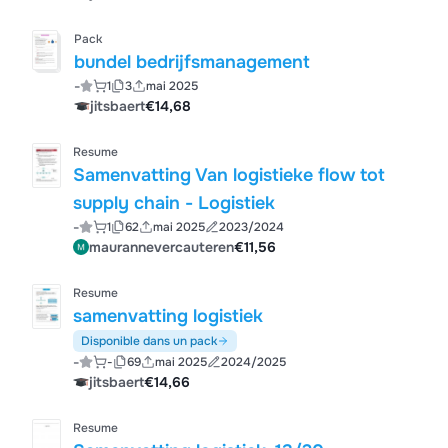
Pack
bundel bedrijfsmanagement
-
1
3
mai 2025
jitsbaert
€14,68
Resume
Samenvatting Van logistieke flow tot
supply chain - Logistiek
-
1
62
mai 2025
2023/2024
maurannevercauteren
€11,56
Resume
samenvatting logistiek
Disponible dans un pack
-
-
69
mai 2025
2024/2025
jitsbaert
€14,66
Resume