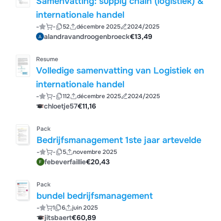
Samenvatting: supply chain (logistiek) &
internationale handel
-
-
52
décembre 2025
2024/2025
alandravandroogenbroeck
€13,49
Resume
Volledige samenvatting van Logistiek en
internationale handel
-
-
112
décembre 2025
2024/2025
chloetje57
€11,16
Pack
Bedrijfsmanagement 1ste jaar artevelde
-
-
5
novembre 2025
febeverfaillie
€20,43
Pack
bundel bedrijfsmanagement
-
1
6
juin 2025
jitsbaert
€60,89