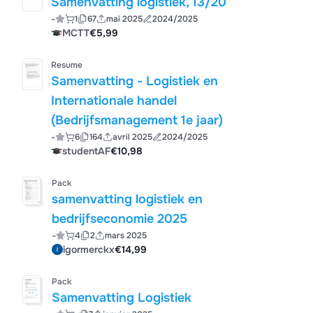
Samenvatting logistiek, 13/20
-
1
67
mai 2025
2024/2025
MCTT
€5,99
Resume
Samenvatting - Logistiek en
Internationale handel
(Bedrijfsmanagement 1e jaar)
-
6
164
avril 2025
2024/2025
studentAF
€10,98
Pack
samenvatting logistiek en
bedrijfseconomie 2025
-
4
2
mars 2025
igormerckx
€14,99
Pack
Samenvatting Logistiek