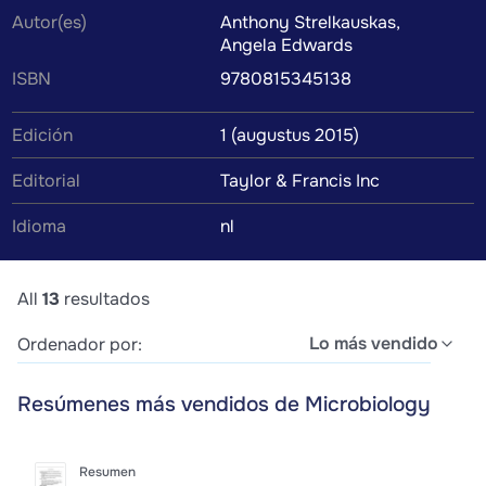
Autor(es)
Anthony Strelkauskas,
comprensión del contenido del libro de texto. Encontrar
Angela Edwards
el resumen que se adapte perfectamente a tu estilo de
ISBN
9780815345138
aprendizaje hará que estudiar sea mucho más fácil.
Edición
1 (augustus 2015)
Editorial
Taylor & Francis Inc
Idioma
nl
All
13
resultados
Lo más vendido
Ordenador por:
Resúmenes más vendidos de Microbiology
Resumen