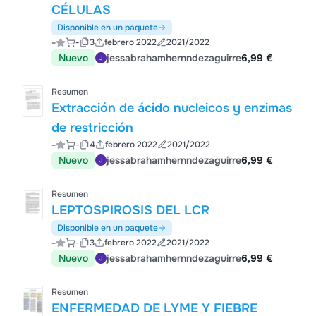
CÉLULAS
Disponible en un paquete
-
-
3
febrero 2022
2021/2022
Nuevo
jessabrahamhernndezaguirre
6,99 €
Resumen
Extracción de ácido nucleicos y enzimas
de restricción
-
-
4
febrero 2022
2021/2022
Nuevo
jessabrahamhernndezaguirre
6,99 €
Resumen
LEPTOSPIROSIS DEL LCR
Disponible en un paquete
-
-
3
febrero 2022
2021/2022
Nuevo
jessabrahamhernndezaguirre
6,99 €
Resumen
ENFERMEDAD DE LYME Y FIEBRE