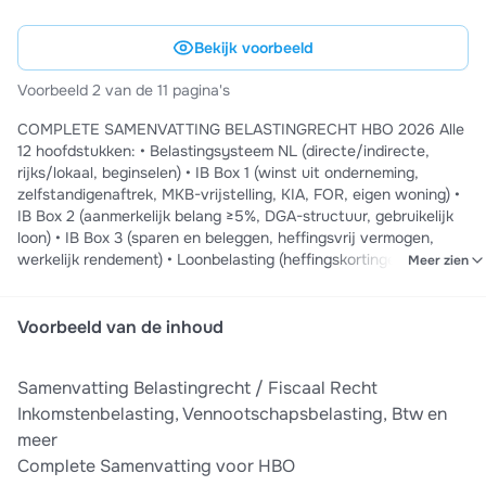
Bekijk voorbeeld
Voorbeeld 2 van de 11 pagina's
COMPLETE SAMENVATTING BELASTINGRECHT HBO 2026 Alle
12 hoofdstukken: • Belastingsysteem NL (directe/indirecte,
rijks/lokaal, beginselen) • IB Box 1 (winst uit onderneming,
zelfstandigenaftrek, MKB-vrijstelling, KIA, FOR, eigen woning) •
IB Box 2 (aanmerkelijk belang ≥5%, DGA-structuur, gebruikelijk
loon) • IB Box 3 (sparen en beleggen, heffingsvrij vermogen,
werkelijk rendement) • Loonbelasting (heffingskortingen, WKR,
Meer zien
inhoudingsplichtige) • VPB (tarieven 19%/25,8%,
verliesverrekening carry-back/forward, deelnemingsvrijstelling)
• Btw (21%/9%/0%, vrijgesteld vs. nultarief, KOR, voorbelasting)
Voorbeeld van de inhoud
• Dividendbelasting (15%, verrekening) • Formeel belastingrecht
(AWR, bezwaar/beroep, boetes) • Internationaal (dubbele
Samenvatting Belastingrecht / Fiscaal Recht
belasting, verdragen, transfer pricing, arm's length) • Actueel
(BEPS, minimumbelasting, box 3 stelselwijziging) HBO:
Inkomstenbelasting, Vennootschapsbelasting, Btw en
Accountancy, Fiscaal Recht & Economie, Finance & Control,
meer
Bedrijfskunde
Complete Samenvatting voor HBO