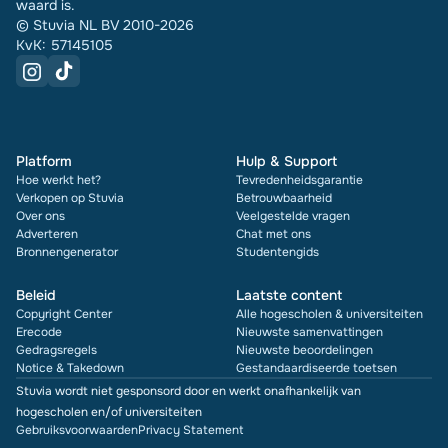
waard is.
© Stuvia NL BV 2010-2026
KvK: 57145105
Platform
Hulp & Support
Hoe werkt het?
Tevredenheidsgarantie
Verkopen op Stuvia
Betrouwbaarheid
Over ons
Veelgestelde vragen
Adverteren
Chat met ons
Bronnengenerator
Studentengids
Beleid
Laatste content
Copyright Center
Alle hogescholen & universiteiten
Erecode
Nieuwste samenvattingen
Gedragsregels
Nieuwste beoordelingen
Notice & Takedown
Gestandaardiseerde toetsen
Stuvia wordt niet gesponsord door en werkt onafhankelijk van
hogescholen en/of universiteiten
Gebruiksvoorwaarden
Privacy Statement