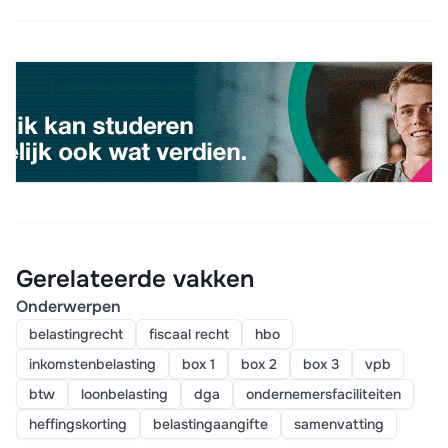
Gerelateerde vakken
Onderwerpen
belastingrecht
fiscaal recht
hbo
inkomstenbelasting
box 1
box 2
box 3
vpb
btw
loonbelasting
dga
ondernemersfaciliteiten
heffingskorting
belastingaangifte
samenvatting