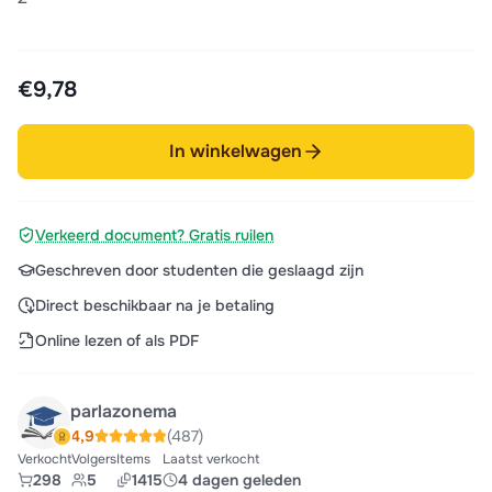
€9,78
In winkelwagen
Verkeerd document? Gratis ruilen
Geschreven door studenten die geslaagd zijn
Direct beschikbaar na je betaling
Online lezen of als PDF
parlazonema
4,9
(487)
Verkocht
Volgers
Items
Laatst verkocht
298
5
1415
4 dagen geleden