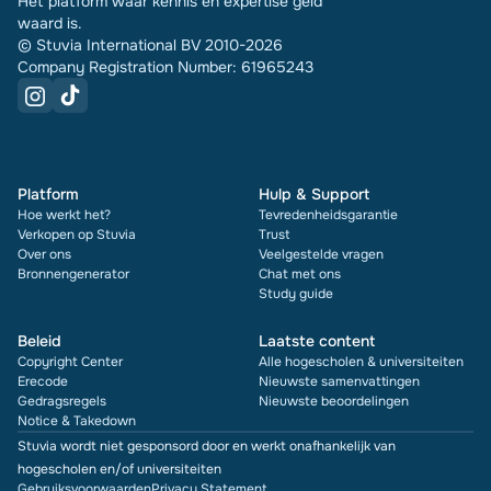
Hét platform waar kennis en expertise geld
waard is.
© Stuvia International BV 2010-2026
Company Registration Number: 61965243
Platform
Hulp & Support
Hoe werkt het?
Tevredenheidsgarantie
Verkopen op Stuvia
Trust
Over ons
Veelgestelde vragen
Bronnengenerator
Chat met ons
Study guide
Beleid
Laatste content
Copyright Center
Alle hogescholen & universiteiten
Erecode
Nieuwste samenvattingen
Gedragsregels
Nieuwste beoordelingen
Notice & Takedown
Stuvia wordt niet gesponsord door en werkt onafhankelijk van
hogescholen en/of universiteiten
Gebruiksvoorwaarden
Privacy Statement