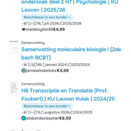
onderzoek deel 2 H7 | Psychologie | KU
Leuven | 2025/26
Beschikbaar in een bundel
-
-
16
juli 2026
2025/2026
marieluyten16
€4,99
Samenvatting
Samenvatting moleculaire biologie I (2de
bach BCBT)
-
3
85
januari 2024
2023/2024
jarnewinderickx
€4,99
Samenvatting
H6 Transcriptie en Translatie (Prof.
Foubert) | KU Leuven Kulak | 2024/25
Beschikbaar in een bundel
-
-
13
augustus 2026
2024/2025
amberdevisscher
€6,59