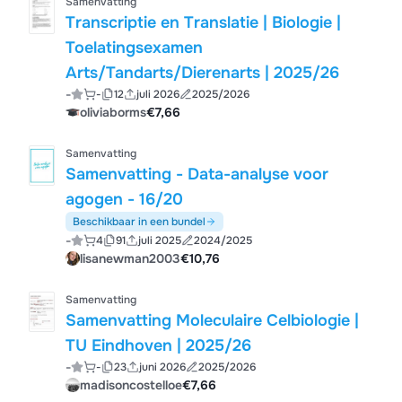
Samenvatting
Transcriptie en Translatie | Biologie |
Toelatingsexamen
Arts/Tandarts/Dierenarts | 2025/26
-
-
12
juli 2026
2025/2026
oliviaborms
€7,66
Samenvatting
Samenvatting - Data-analyse voor
agogen - 16/20
Beschikbaar in een bundel
-
4
91
juli 2025
2024/2025
lisanewman2003
€10,76
Samenvatting
Samenvatting Moleculaire Celbiologie |
TU Eindhoven | 2025/26
-
-
23
juni 2026
2025/2026
madisoncostelloe
€7,66