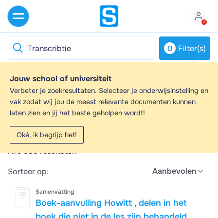
0
Filter(s)
Jouw school of universiteit
Transcribtie - Samenvattingen en
Verbeter je zoekresultaten. Selecteer je onderwijsinstelling en
Aantekeningen
vak zodat wij jou de meest relevante documenten kunnen
laten zien en jij het beste geholpen wordt!
Op zoek naar een samenvatting over Transcribtie? Op
deze pagina vind je 585 samenvattingen over
Oké, ik begrijp het!
Transcribtie.
Alle
585
resultaten
Aanbevolen
Sorteer op:
Samenvatting
Boek-aanvulling Howitt , delen in het
boek die niet in de les zijn behandeld