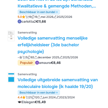
Kwalitatieve & gemengde Methoden,
methoden deel 2 | KU Leuven | 2025/26
Beschikbaar in een bundel
5.0
19
19
mei 2026
2025/2026
carlotta2
€11,66
Samenvatting
Volledige samenvatting menselijke
erfelijkheidsleer (3de bachelor
psychologie)
-
5
83
december 2025
2025/2026
Populair
amaura
€8,46
Samenvatting
Volledige uitgebreide samenvatting van
moleculaire biologie (ik haalde 19/20)
Beschikbaar in een bundel
4.4
21
120
juni 2024
2023/2024
Elsiegen
€15,49