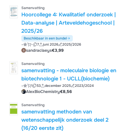
Samenvatting
Hoorcollege 4: Kwalitatief onderzoek |
Data-analyse | Arteveldehogeschool |
2025/26
Beschikbaar in een bundel
-
-
7
juni 2026
2025/2026
sandraclaeys
€3,99
Samenvatting
samenvatting - moleculaire biologie en
biotechnologie 1 - UCLL(biochemie)
-
1
53
december 2025
2023/2024
AlexBioChemistry
€8,56
Samenvatting
samenvatting methoden van
wetenschappelijk onderzoek deel 2
(16/20 eerste zit)