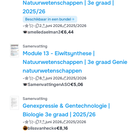
Natuurwetenschappen | 3e graad |
2025/26
Beschikbaar in een bundel
-
-
2
juni 2026
2025/2026
ameliedaelman3
€6,44
Samenvatting
Module 13 - Eiwitsynthese |
Natuurwetenschappen | 3e graad Genie
natuurwetenschappen
-
-
8
juni 2026
2025/2026
SamenvattingenASO
€5,06
Samenvatting
Genexpressie & Gentechnologie |
Biologie 3e graad | 2025/26
-
-
7
juni 2026
2025/2026
blissvanhecke
€8,16