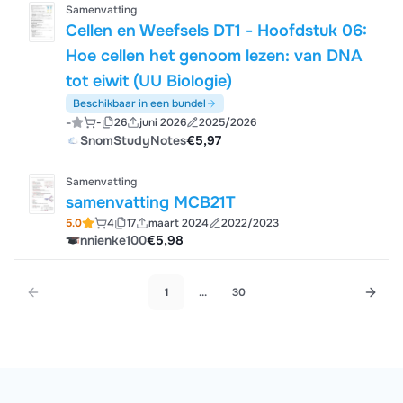
Samenvatting
Cellen en Weefsels DT1 - Hoofdstuk 06:
Hoe cellen het genoom lezen: van DNA
tot eiwit (UU Biologie)
Beschikbaar in een bundel
-
-
26
juni 2026
2025/2026
SnomStudyNotes
€5,97
Samenvatting
samenvatting MCB21T
5.0
4
17
maart 2024
2022/2023
nnienke100
€5,98
1
...
30