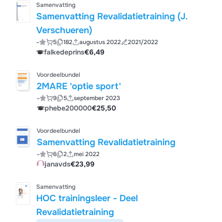
Samenvatting
Samenvatting Revalidatietraining (J.
Verschueren)
-
5
182
augustus 2022
2021/2022
falkedeprins
€6,49
Voordeelbundel
2MARE 'optie sport'
-
9
5
september 2023
phebe200000
€25,50
Voordeelbundel
Samenvatting Revalidatietraining
-
6
2
mei 2022
janavds
€23,99
Samenvatting
HOC trainingsleer - Deel
Revalidatietraining