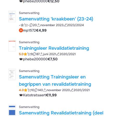
phebe200000
€12,50
Samenvatting
Samenvatting 'kraakbeen' (23-24)
-
-
20
november 2023
2023/2024
mp1572
€4,99
Samenvatting
Trainingsleer Revalidatietraining
5.0
9
87
juni 2021
2020/2021
phebe200000
€7,50
Samenvatting
Samenvatting Trainingsleer en
begrippen van revalidatietraining
4.0
10
140
november 2020
2020/2021
Katotratsaert
€11,99
Samenvatting
Samenvatting Revalidatietraining (deel