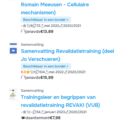
Romain Meeusen - Cellulaire
mechanismen)
Beschikbaar in een bundel
-
6
72
mei 2022
2020/2021
janavds
€13,89
Samenvatting
Samenvatting Revalidatietraining (deel
Jo Verschueren)
Beschikbaar in een bundel
5.0
1
104
mei 2022
2020/2021
janavds
€15,99
Samenvatting
Trainingsleer en begrippen van
revalidatietraining REVAKI (VUB)
-
-
54
januari 2023
2020/2021
daantermont
€7,98