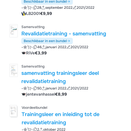
Beschikbaar in een bundel
-
-
28
september 2022
2021/2022
LB2001
€9,99
Samenvatting
Revalidatietraining - samenvatting
Beschikbaar in een bundel
-
-
46
januari 2022
2021/2022
RiVe
€3,99
Samenvatting
samenvatting trainingsleer deel
revalidatietraining
-
-
50
januari 2022
2021/2022
jentevanhassel
€8,99
Voordeelbundel
Trainingsleer en inleiding tot de
revalidatietraining
-
-
2
oktober 2022