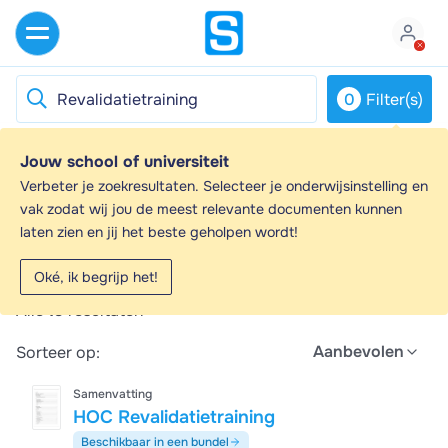
0
Filter(s)
Jouw school of universiteit
Revalidatietraining - Samenvattingen en
Verbeter je zoekresultaten. Selecteer je onderwijsinstelling en
Aantekeningen
vak zodat wij jou de meest relevante documenten kunnen
laten zien en jij het beste geholpen wordt!
Op zoek naar een samenvatting over
Revalidatietraining? Op deze pagina vind je 19
Oké, ik begrijp het!
samenvattingen over Revalidatietraining.
Alle
19
resultaten
Aanbevolen
Sorteer op:
Samenvatting
HOC Revalidatietraining
Beschikbaar in een bundel