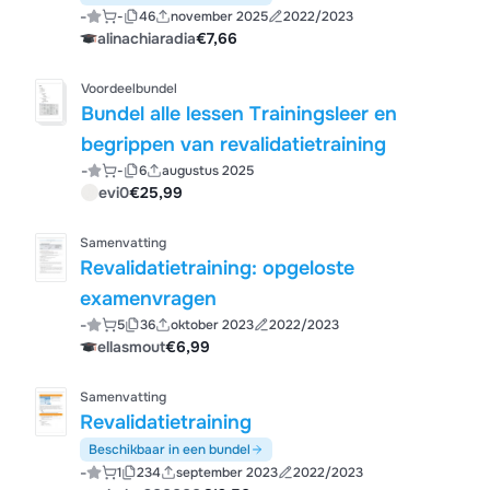
-
-
46
november 2025
2022/2023
alinachiaradia
€7,66
Voordeelbundel
Bundel alle lessen Trainingsleer en
begrippen van revalidatietraining
-
-
6
augustus 2025
evi0
€25,99
Samenvatting
Revalidatietraining: opgeloste
examenvragen
-
5
36
oktober 2023
2022/2023
ellasmout
€6,99
Samenvatting
Revalidatietraining
Beschikbaar in een bundel
-
1
234
september 2023
2022/2023