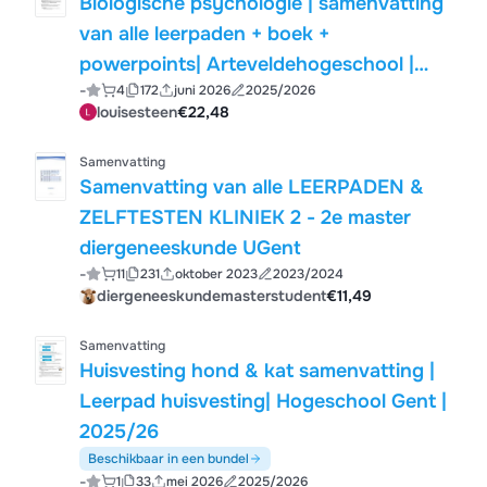
Biologische psychologie | samenvatting
van alle leerpaden + boek +
powerpoints| Arteveldehogeschool |
-
4
172
juni 2026
2025/2026
2025/26
louisesteen
€22,48
Samenvatting
Samenvatting van alle LEERPADEN &
ZELFTESTEN KLINIEK 2 - 2e master
diergeneeskunde UGent
-
11
231
oktober 2023
2023/2024
diergeneeskundemasterstudent
€11,49
Samenvatting
Huisvesting hond & kat samenvatting |
Leerpad huisvesting| Hogeschool Gent |
2025/26
Beschikbaar in een bundel
-
1
33
mei 2026
2025/2026