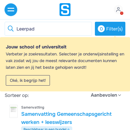
0
Filter(s)
Jouw school of universiteit
Leerpad - Samenvattingen en
Verbeter je zoekresultaten. Selecteer je onderwijsinstelling en
Aantekeningen
vak zodat wij jou de meest relevante documenten kunnen
laten zien en jij het beste geholpen wordt!
Op zoek naar een samenvatting over Leerpad? Op deze
pagina vind je 944 samenvattingen over Leerpad.
Oké, ik begrijp het!
Alle
944
resultaten
Aanbevolen
Sorteer op:
Samenvatting
Samenvatting Gemeenschapsgericht
werken + leeswijzers
Beschikbaar in een bundel