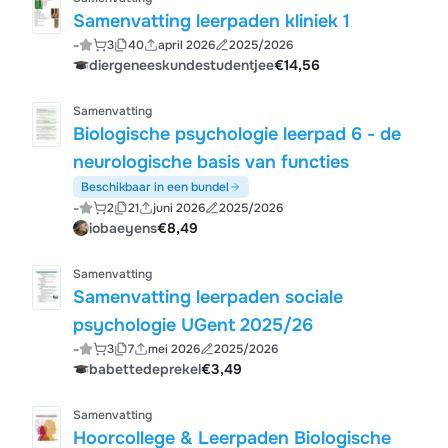
Samenvatting leerpaden kliniek 1
-
3
40
april 2026
2025/2026
diergeneeskundestudentjee
€14,56
Samenvatting
Biologische psychologie leerpad 6 - de
neurologische basis van functies
Beschikbaar in een bundel
-
2
21
juni 2026
2025/2026
iobaeyens
€8,49
Samenvatting
Samenvatting leerpaden sociale
psychologie UGent 2025/26
-
3
7
mei 2026
2025/2026
babettedeprekel
€3,49
Samenvatting
Hoorcollege & Leerpaden Biologische