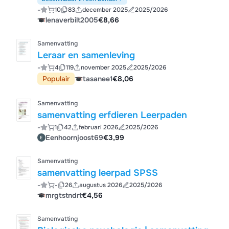
-
10
83
december 2025
2025/2026
lenaverbilt2005
€8,66
Samenvatting
Leraar en samenleving
-
4
119
november 2025
2025/2026
Populair
tasanee1
€8,06
Samenvatting
samenvatting erfdieren Leerpaden
-
1
42
februari 2026
2025/2026
Eenhoornjoost69
€3,99
Samenvatting
samenvatting leerpad SPSS
-
-
26
augustus 2026
2025/2026
mrgtstndrt
€4,56
Samenvatting