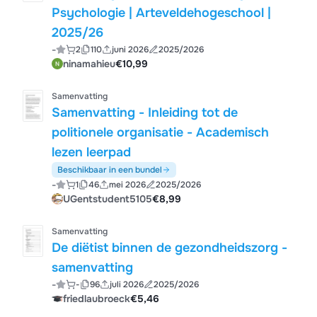
Psychologie | Arteveldehogeschool |
2025/26
-
2
110
juni 2026
2025/2026
ninamahieu
€10,99
Samenvatting
Samenvatting - Inleiding tot de
politionele organisatie - Academisch
lezen leerpad
Beschikbaar in een bundel
-
1
46
mei 2026
2025/2026
UGentstudent5105
€8,99
Samenvatting
De diëtist binnen de gezondheidszorg -
samenvatting
-
-
96
juli 2026
2025/2026
friedlaubroeck
€5,46