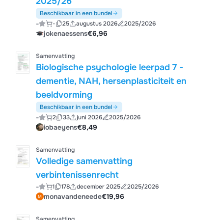
2025/26
Beschikbaar in een bundel
-
-
25
augustus 2026
2025/2026
jokenaessens
€6,96
Samenvatting
Biologische psychologie leerpad 7 -
dementie, NAH, hersenplasticiteit en
beeldvorming
Beschikbaar in een bundel
-
2
33
juni 2026
2025/2026
iobaeyens
€8,49
Samenvatting
Volledige samenvatting
verbintenissenrecht
-
1
178
december 2025
2025/2026
monavandeneede
€19,96
Samenvatting