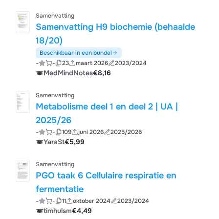
Samenvatting
Samenvatting H9 biochemie (behaalde
18/20)
Beschikbaar in een bundel
-
-
23
maart 2026
2023/2024
MedMindNotes
€8,16
Samenvatting
Metabolisme deel 1 en deel 2 | UA |
2025/26
-
-
109
juni 2026
2025/2026
YaraSt
€5,99
Samenvatting
PGO taak 6 Cellulaire respiratie en
fermentatie
-
-
11
oktober 2024
2023/2024
timhulsm
€4,49