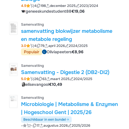
4.5
4
198
december 2025
2023/2024
geneeskundestudent88
€19,06
Samenvatting
samenvatting blokwijzer metabolisme
en metabole regeling
3.0
4
79
april 2026
2024/2025
Populair
Oliviapeeters
€8,96
Samenvatting
Samenvatting - Digestie 2 (DB2-DI2)
5.0
26
63
maart 2025
2024/2025
elisevangool
€10,49
Samenvatting
Microbiologie | Metabolisme & Enzymen
| Hogeschool Gent | 2025/26
Beschikbaar in een bundel
-
-
17
augustus 2026
2025/2026