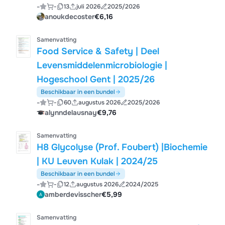
-
-
13
juli 2026
2025/2026
anoukdecoster
€6,16
Samenvatting
Food Service & Safety | Deel
Levensmiddelenmicrobiologie |
Hogeschool Gent | 2025/26
Beschikbaar in een bundel
-
-
60
augustus 2026
2025/2026
alynndelausnay
€9,76
Samenvatting
H8 Glycolyse (Prof. Foubert) |Biochemie
| KU Leuven Kulak | 2024/25
Beschikbaar in een bundel
-
-
12
augustus 2026
2024/2025
amberdevisscher
€5,99
Samenvatting