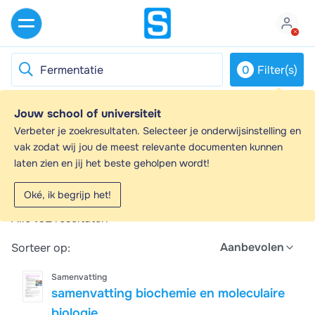
0
Filter(s)
Jouw school of universiteit
Fermentatie - Samenvattingen en
Verbeter je zoekresultaten. Selecteer je onderwijsinstelling en
Aantekeningen
vak zodat wij jou de meest relevante documenten kunnen
laten zien en jij het beste geholpen wordt!
Op zoek naar een samenvatting over Fermentatie? Op
deze pagina vind je 102 samenvattingen over
Oké, ik begrijp het!
Fermentatie.
Alle
102
resultaten
Aanbevolen
Sorteer op:
Samenvatting
samenvatting biochemie en moleculaire
biologie