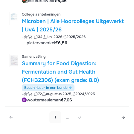
jeskebrekveld
€6,46
College aantekeningen
Microben | Alle Hoorcolleges Uitgewerkt
| UvA | 2025/26
-
-
34
juni 2026
2025/2026
pietervanerkel
€6,56
Samenvatting
Summary for Food Digestion:
Fermentation and Gut Health
(FCH32306) (exam grade: 8.0)
Beschikbaar in een bundel
-
-
72
augustus 2025
2024/2025
woutermeuleman
€7,06
1
...
6