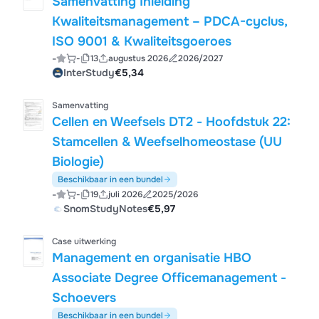
Samenvatting Inleiding
Kwaliteitsmanagement – PDCA-cyclus,
ISO 9001 & Kwaliteitsgoeroes
-
-
13
augustus 2026
2026/2027
InterStudy
€5,34
Samenvatting
Cellen en Weefsels DT2 - Hoofdstuk 22:
Stamcellen & Weefselhomeostase (UU
Biologie)
Beschikbaar in een bundel
-
-
19
juli 2026
2025/2026
SnomStudyNotes
€5,97
Case uitwerking
Management en organisatie HBO
Associate Degree Officemanagement -
Schoevers
Beschikbaar in een bundel