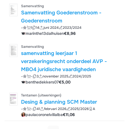
Samenvatting
Samenvatting Goederenstroom -
Goederenstroom
-
1
14
juni 2024
2023/2024
marinthe13dalhuisen
€8,96
Samenvatting
samenvatting leerjaar 1
verzekeringsrecht onderdeel AVP -
MBO4 juridische vaardigheden
-
-
3
november 2025
2024/2025
benthedekkers07
€5,00
Tentamen (uitwerkingen)
Desing & planning SCM Master
-
-
41
februari 2026
2025/2026
A
paulacoronelvillalba
€11,06