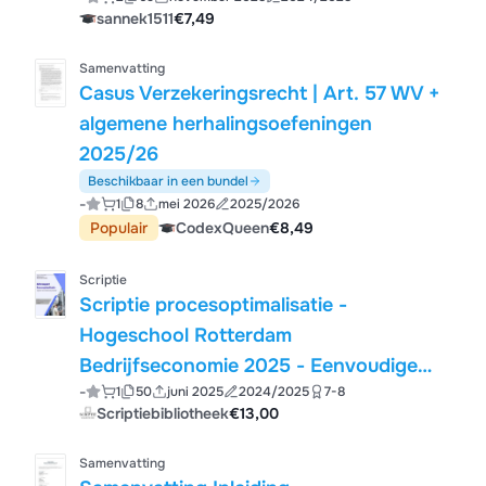
sannek1511
€7,49
Samenvatting
Casus Verzekeringsrecht | Art. 57 WV +
algemene herhalingsoefeningen
2025/26
Beschikbaar in een bundel
-
1
8
mei 2026
2025/2026
Populair
CodexQueen
€8,49
Scriptie
Scriptie procesoptimalisatie -
Hogeschool Rotterdam
Bedrijfseconomie 2025 - Eenvoudige
-
1
50
juni 2025
2024/2025
7-8
scriptie met optimalisatie van 1 intern
Scriptiebibliotheek
€13,00
proces COMPLEET
Samenvatting