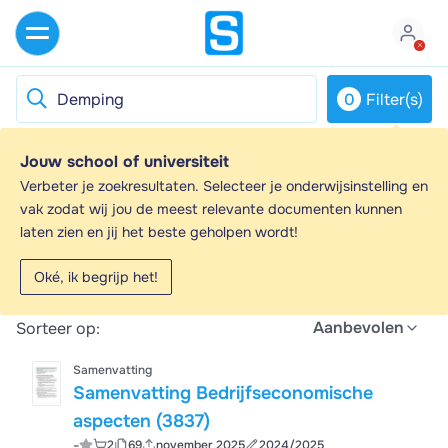
0
Filter(s)
Jouw school of universiteit
Demping - Samenvattingen en
Verbeter je zoekresultaten. Selecteer je onderwijsinstelling en
Aantekeningen
vak zodat wij jou de meest relevante documenten kunnen
laten zien en jij het beste geholpen wordt!
Op zoek naar een samenvatting over Demping? Op
deze pagina vind je 184 samenvattingen over Demping.
Oké, ik begrijp het!
Alle
184
resultaten
Aanbevolen
Sorteer op:
Samenvatting
Samenvatting Bedrijfseconomische
aspecten (3837)
-
2
69
november 2025
2024/2025