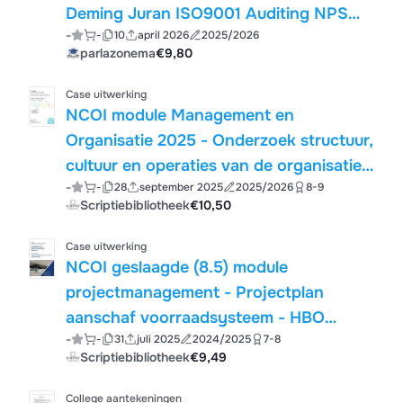
Deming Juran ISO9001 Auditing NPS
-
-
10
april 2026
2025/2026
SERVQUAL Kaizen
parlazonema
€9,80
Case uitwerking
NCOI module Management en
Organisatie 2025 - Onderzoek structuur,
cultuur en operaties van de organisatie -
-
-
28
september 2025
2025/2026
8-9
Herzberg, Hersey en Blanchard, Porter
Scriptiebibliotheek
€10,50
en meer - Cijfer 8
Case uitwerking
NCOI geslaagde (8.5) module
projectmanagement - Projectplan
aanschaf voorraadsysteem - HBO
-
-
31
juli 2025
2024/2025
7-8
Bachelor Commerciele Economie 2025 +
Scriptiebibliotheek
€9,49
oefentoets + feedback + casevragen
College aantekeningen