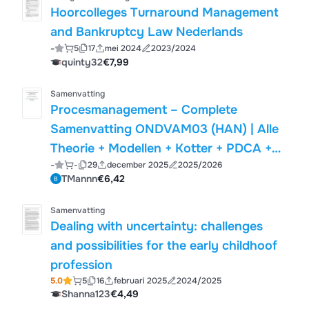
Hoorcolleges Turnaround Management
and Bankruptcy Law Nederlands
-
5
17
mei 2024
2023/2024
quinty32
€7,99
Samenvatting
Procesmanagement – Complete
Samenvatting ONDVAM03 (HAN) | Alle
Theorie + Modellen + Kotter + PDCA +
-
-
29
december 2025
2025/2026
Oefenvragen
TMannn
€6,42
Samenvatting
Dealing with uncertainty: challenges
and possibilities for the early childhoof
profession
5.0
5
16
februari 2025
2024/2025
Shanna123
€4,49