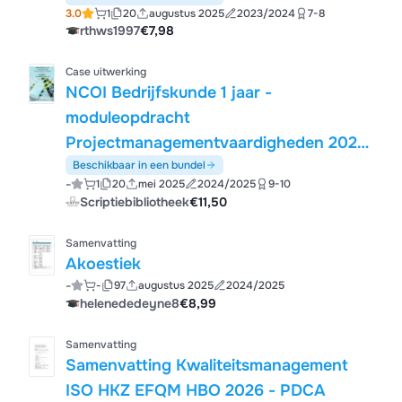
3.0
1
20
augustus 2025
2023/2024
7-8
rthws1997
€7,98
Case uitwerking
NCOI Bedrijfskunde 1 jaar -
moduleopdracht
Projectmanagementvaardigheden 2025
- Projectplan bereikbaarheid - cijfer 9
Beschikbaar in een bundel
-
1
20
mei 2025
2024/2025
9-10
met FB! !
Scriptiebibliotheek
€11,50
Samenvatting
Akoestiek
-
-
97
augustus 2025
2024/2025
helenededeyne8
€8,99
Samenvatting
Samenvatting Kwaliteitsmanagement
ISO HKZ EFQM HBO 2026 - PDCA