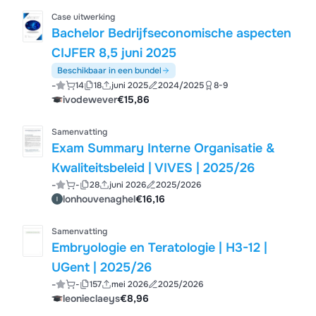
Case uitwerking
Bachelor Bedrijfseconomische aspecten
CIJFER 8,5 juni 2025
Beschikbaar in een bundel
-
14
18
juni 2025
2024/2025
8-9
ivodewever
€15,86
Samenvatting
Exam Summary Interne Organisatie &
Kwaliteitsbeleid | VIVES | 2025/26
-
-
28
juni 2026
2025/2026
lonhouvenaghel
€16,16
Samenvatting
Embryologie en Teratologie | H3-12 |
UGent | 2025/26
-
-
157
mei 2026
2025/2026
leonieclaeys
€8,96