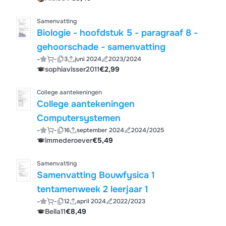
Samenvatting
Biologie - hoofdstuk 5 - paragraaf 8 -
gehoorschade - samenvatting
-
-
3
juni 2024
2023/2024
sophiavisser2011
€2,99
College aantekeningen
College aantekeningen
Computersystemen
-
-
16
september 2024
2024/2025
immederoever
€5,49
Samenvatting
Samenvatting Bouwfysica 1
tentamenweek 2 leerjaar 1
-
-
12
april 2024
2022/2023
Bella11
€8,49