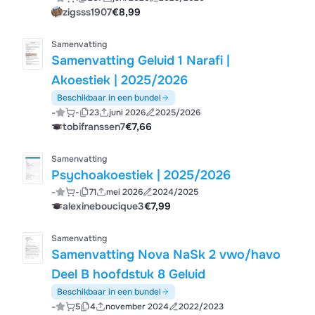
zigsss1907
€8,99
Samenvatting
Samenvatting Geluid 1 Narafi |
Akoestiek | 2025/2026
Beschikbaar in een bundel
-
-
23
juni 2026
2025/2026
tobifranssen7
€7,66
Samenvatting
Psychoakoestiek | 2025/2026
-
-
71
mei 2026
2024/2025
alexineboucique3
€7,99
Samenvatting
Samenvatting Nova NaSk 2 vwo/havo
Deel B hoofdstuk 8 Geluid
Beschikbaar in een bundel
-
5
4
november 2024
2022/2023