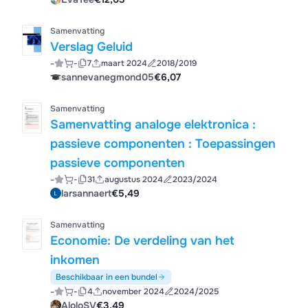
Samenvatting
Verslag Geluid
-
-
7
maart 2024
2018/2019
sannevanegmond05
€6,07
Samenvatting
Samenvatting analoge elektronica :
passieve componenten : Toepassingen
passieve componenten
-
-
31
augustus 2024
2023/2024
larsannaert
€5,49
Samenvatting
Economie: De verdeling van het
inkomen
Beschikbaar in een bundel
-
-
4
november 2024
2024/2025
AloloSV
€3,49