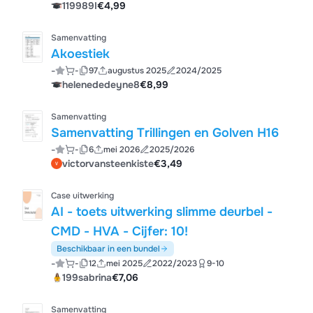
119989I
€4,99
Samenvatting
Akoestiek
-
-
97
augustus 2025
2024/2025
helenededeyne8
€8,99
Samenvatting
Samenvatting Trillingen en Golven H16
-
-
6
mei 2026
2025/2026
victorvansteenkiste
€3,49
Case uitwerking
AI - toets uitwerking slimme deurbel -
CMD - HVA - Cijfer: 10!
Beschikbaar in een bundel
-
-
12
mei 2025
2022/2023
9-10
199sabrina
€7,06
Samenvatting