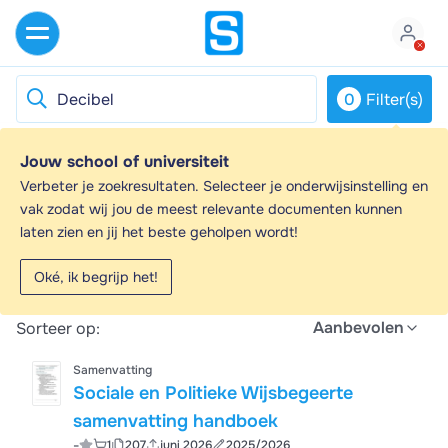
0
Filter(s)
Jouw school of universiteit
Decibel - Samenvattingen en
Verbeter je zoekresultaten. Selecteer je onderwijsinstelling en
Aantekeningen
vak zodat wij jou de meest relevante documenten kunnen
laten zien en jij het beste geholpen wordt!
Op zoek naar een samenvatting over Decibel? Op deze
pagina vind je 37 samenvattingen over Decibel.
Oké, ik begrijp het!
Alle
37
resultaten
Aanbevolen
Sorteer op:
Samenvatting
Sociale en Politieke Wijsbegeerte
samenvatting handboek
-
1
207
juni 2026
2025/2026