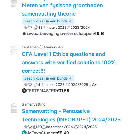
Meten van fysische grootheden
samenvatting theorie
Beschikbaar in een bundel
-
-
45
maart 2025
2023/2024
svvoorbewegingswetenschappen
€9,16
Tentamen (uitwerkingen)
CFA Level 1 Ethics questions and
answers with verified solutions 100%
correct!!!
Beschikbaar in een bundel
-
-
4
maart 2025
2024/2025
A+
TESTSMASTER
€11,58
Samenvatting
Samenvatting - Persuasive
Technologies (INFOB3PET) 2024/2025
-
1
50
december 2024
2024/2025
JeFavoStudent
€5,49