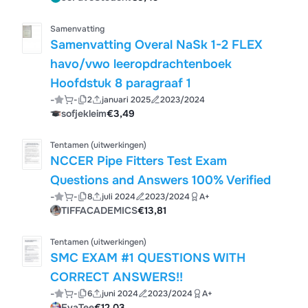
Samenvatting
Samenvatting Overal NaSk 1-2 FLEX
havo/vwo leeropdrachtenboek
Hoofdstuk 8 paragraaf 1
-
-
2
januari 2025
2023/2024
sofjekleim
€3,49
Tentamen (uitwerkingen)
NCCER Pipe Fitters Test Exam
Questions and Answers 100% Verified
-
-
8
juli 2024
2023/2024
A+
TIFFACADEMICS
€13,81
Tentamen (uitwerkingen)
SMC EXAM #1 QUESTIONS WITH
CORRECT ANSWERS!!
-
-
6
juni 2024
2023/2024
A+
EvaTee
€12,03