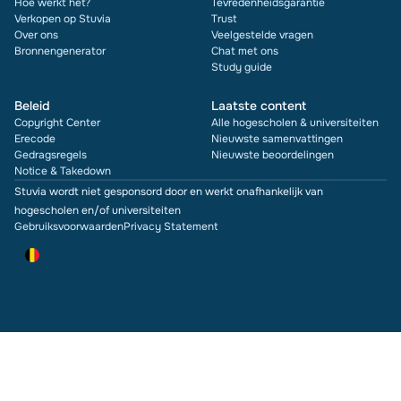
Hoe werkt het?
Tevredenheidsgarantie
Verkopen op Stuvia
Trust
Over ons
Veelgestelde vragen
Bronnengenerator
Chat met ons
Study guide
Beleid
Laatste content
Copyright Center
Alle hogescholen & universiteiten
Erecode
Nieuwste samenvattingen
Gedragsregels
Nieuwste beoordelingen
Notice & Takedown
Stuvia wordt niet gesponsord door en werkt onafhankelijk van
hogescholen en/of universiteiten
Gebruiksvoorwaarden
Privacy Statement