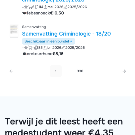
-
6
114
mei 2026
2025/2026
febesnoeck
€10,50
Samenvatting
Samenvatting Criminologie - 18/20
Beschikbaar in een bundel
-
-
85
juli 2026
2025/2026
creteurrhune
€8,16
1
...
338
Terwijl je dit leest heeft een
medestudent weer €4,35