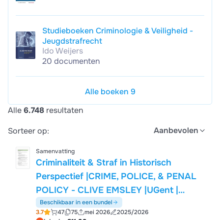
Studieboeken Criminologie & Veiligheid -
Jeugdstrafrecht
Ido Weijers
20 documenten
Alle boeken 9
Alle
6.748
resultaten
Aanbevolen
Sorteer op:
Samenvatting
Criminaliteit & Straf in Historisch
Perspectief |CRIME, POLICE, & PENAL
POLICY - CLIVE EMSLEY |UGent |
2025/26
Beschikbaar in een bundel
3.7
47
75
mei 2026
2025/2026