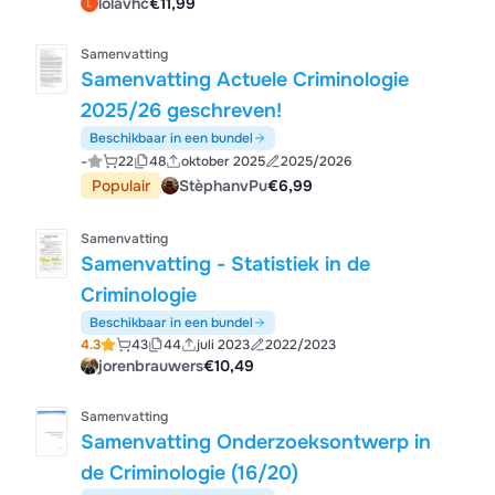
lolavhc
€11,99
Samenvatting
Samenvatting Actuele Criminologie
2025/26 geschreven!
Beschikbaar in een bundel
-
22
48
oktober 2025
2025/2026
Populair
StèphanvPu
€6,99
Samenvatting
Samenvatting - Statistiek in de
Criminologie
Beschikbaar in een bundel
4.3
43
44
juli 2023
2022/2023
jorenbrauwers
€10,49
Samenvatting
Samenvatting Onderzoeksontwerp in
de Criminologie (16/20)