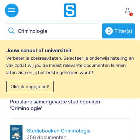
0
Filter(s)
Jouw school of universiteit
Criminologie - Samenvattingen en
Verbeter je zoekresultaten. Selecteer je onderwijsinstelling en
Aantekeningen
vak zodat wij jou de meest relevante documenten kunnen
laten zien en jij het beste geholpen wordt!
Op zoek naar een samenvatting over Criminologie? Op
deze pagina vind je 6748 samenvattingen over
Oké, ik begrijp het!
Criminologie.
Populaire samengevatte studieboeken
'Criminologie'
Studieboeken Criminologie
258 documenten