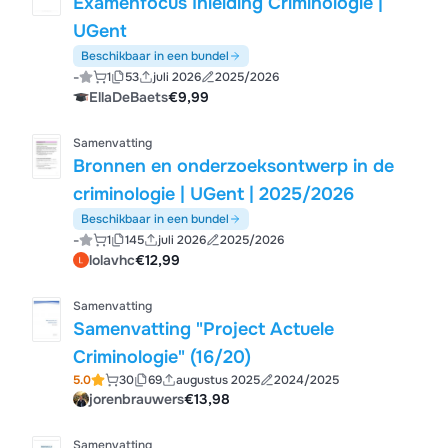
Examenfocus Inleiding Criminologie |
UGent
Beschikbaar in een bundel
-
1
53
juli 2026
2025/2026
EllaDeBaets
€9,99
Samenvatting
Bronnen en onderzoeksontwerp in de
criminologie | UGent | 2025/2026
Beschikbaar in een bundel
-
1
145
juli 2026
2025/2026
lolavhc
€12,99
Samenvatting
Samenvatting "Project Actuele
Criminologie" (16/20)
5.0
30
69
augustus 2025
2024/2025
jorenbrauwers
€13,98
Samenvatting