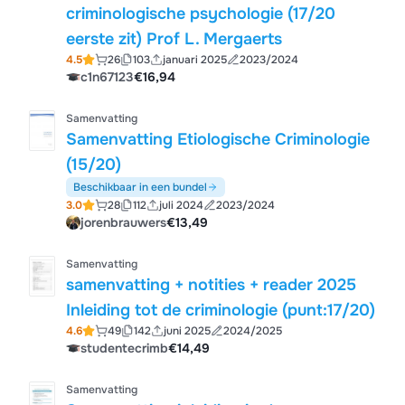
criminologische psychologie (17/20
eerste zit) Prof L. Mergaerts
4.5
26
103
januari 2025
2023/2024
c1n67123
€16,94
Samenvatting
Samenvatting Etiologische Criminologie
(15/20)
Beschikbaar in een bundel
3.0
28
112
juli 2024
2023/2024
jorenbrauwers
€13,49
Samenvatting
samenvatting + notities + reader 2025
Inleiding tot de criminologie (punt:17/20)
4.6
49
142
juni 2025
2024/2025
studentecrimb
€14,49
Samenvatting