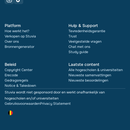
Platform
Hulp & Support
Hoe werkt het?
Tevredenheidsgarantie
Verkopen op Stuvia
Trust
Over ons
Veelgestelde vragen
Bronnengenerator
Chat met ons
Study guide
Beleid
Laatste content
Copyright Center
Alle hogescholen & universiteiten
Erecode
Nieuwste samenvattingen
Gedragsregels
Nieuwste beoordelingen
Notice & Takedown
Stuvia wordt niet gesponsord door en werkt onafhankelijk van
hogescholen en/of universiteiten
Gebruiksvoorwaarden
Privacy Statement