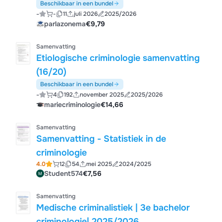
Strafrecht TBS Cybercrime
Beschikbaar in een bundel
-
-
11
juli 2026
2025/2026
Ondermijning Slachtoffers Preventie
parlazonema
€9,79
CPTED Recidive
Samenvatting
Etiologische criminologie samenvatting
(16/20)
Beschikbaar in een bundel
-
4
192
november 2025
2025/2026
mariecriminologie
€14,66
Samenvatting
Samenvatting - Statistiek in de
criminologie
4.0
12
54
mei 2025
2024/2025
Student574
€7,56
Samenvatting
Medische criminalistiek | 3e bachelor
criminologie| 2025/2026