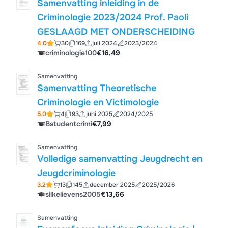
Samenvatting inleiding in de
Criminologie 2023/2024 Prof. Paoli
GESLAAGD MET ONDERSCHEIDING
4.0
30
169
juli 2024
2023/2024
criminologie100
€16,49
Samenvatting
Samenvatting Theoretische
Criminologie en Victimologie
5.0
4
93
juni 2025
2024/2025
Bstudentcrimi
€7,99
Samenvatting
Volledige samenvatting Jeugdrecht en
Jeugdcriminologie
3.2
13
145
december 2025
2025/2026
silkelievens2005
€13,66
Samenvatting