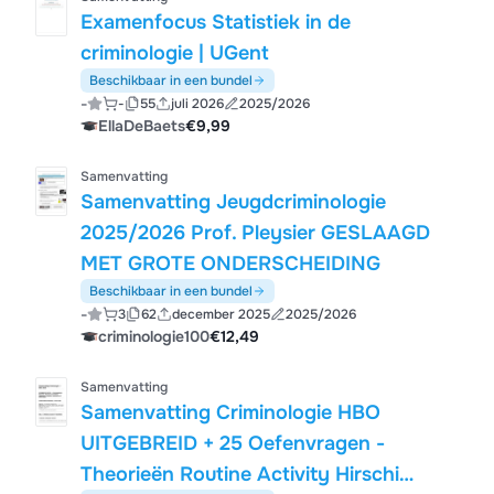
Examenfocus Statistiek in de
criminologie | UGent
Beschikbaar in een bundel
-
-
55
juli 2026
2025/2026
EllaDeBaets
€9,99
Samenvatting
Samenvatting Jeugdcriminologie
2025/2026 Prof. Pleysier GESLAAGD
MET GROTE ONDERSCHEIDING
Beschikbaar in een bundel
-
3
62
december 2025
2025/2026
criminologie100
€12,49
Samenvatting
Samenvatting Criminologie HBO
UITGEBREID + 25 Oefenvragen -
Theorieën Routine Activity Hirschi