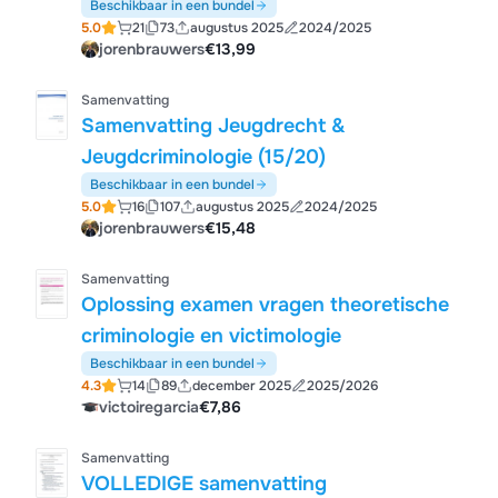
Beschikbaar in een bundel
5.0
21
73
augustus 2025
2024/2025
jorenbrauwers
€13,99
Samenvatting
Samenvatting Jeugdrecht &
Jeugdcriminologie (15/20)
Beschikbaar in een bundel
5.0
16
107
augustus 2025
2024/2025
jorenbrauwers
€15,48
Samenvatting
Oplossing examen vragen theoretische
criminologie en victimologie
Beschikbaar in een bundel
4.3
14
89
december 2025
2025/2026
victoiregarcia
€7,86
Samenvatting
VOLLEDIGE samenvatting