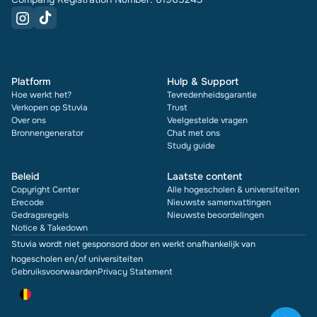
Platform
Hulp & Support
Hoe werkt het?
Tevredenheidsgarantie
Verkopen op Stuvia
Trust
Over ons
Veelgestelde vragen
Bronnengenerator
Chat met ons
Study guide
Beleid
Laatste content
Copyright Center
Alle hogescholen & universiteiten
Erecode
Nieuwste samenvattingen
Gedragsregels
Nieuwste beoordelingen
Notice & Takedown
Stuvia wordt niet gesponsord door en werkt onafhankelijk van
hogescholen en/of universiteiten
Gebruiksvoorwaarden
Privacy Statement