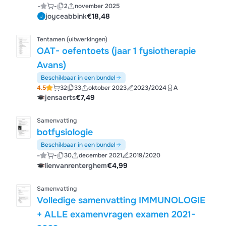
-
-
2
november 2025
joyceabbink
€18,48
Tentamen (uitwerkingen)
OAT- oefentoets (jaar 1 fysiotherapie
Avans)
Beschikbaar in een bundel
4.5
32
33
oktober 2023
2023/2024
A
jensaerts
€7,49
Samenvatting
botfysiologie
Beschikbaar in een bundel
-
-
30
december 2021
2019/2020
lienvanrenterghem
€4,99
Samenvatting
Volledige samenvatting IMMUNOLOGIE
+ ALLE examenvragen examen 2021-