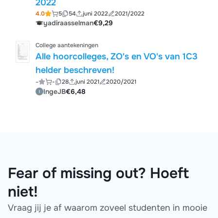
2022
4.0
5
54
juni 2022
2021/2022
yadiraasselman
€9,29
College aantekeningen
Alle hoorcolleges, ZO's en VO's van 1C3
helder beschreven!
-
-
28
juni 2021
2020/2021
IngeJB
€6,48
Fear of missing out? Hoeft
niet!
Vraag jij je af waarom zoveel studenten in mooie