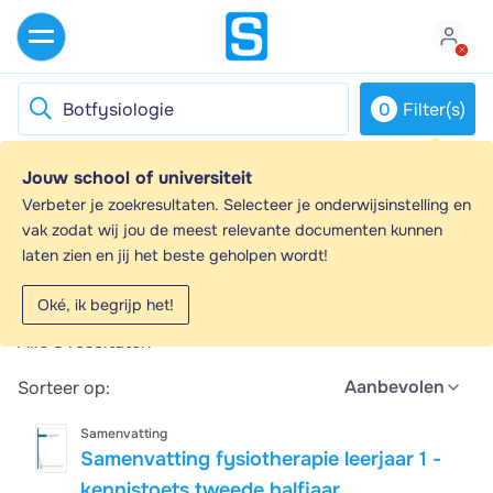
0
Filter(s)
Jouw school of universiteit
Botfysiologie - Samenvattingen en
Verbeter je zoekresultaten. Selecteer je onderwijsinstelling en
Aantekeningen
vak zodat wij jou de meest relevante documenten kunnen
laten zien en jij het beste geholpen wordt!
Op zoek naar een samenvatting over Botfysiologie? Op
deze pagina vind je 8 samenvattingen over
Oké, ik begrijp het!
Botfysiologie.
Alle
8
resultaten
Aanbevolen
Sorteer op:
Samenvatting
Samenvatting fysiotherapie leerjaar 1 -
kennistoets tweede halfjaar