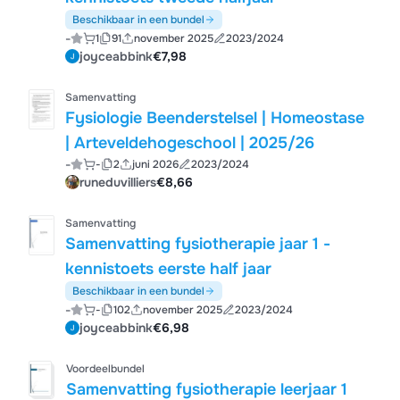
Beschikbaar in een bundel
-
1
91
november 2025
2023/2024
joyceabbink
€7,98
Samenvatting
Fysiologie Beenderstelsel | Homeostase
| Arteveldehogeschool | 2025/26
-
-
2
juni 2026
2023/2024
runeduvilliers
€8,66
Samenvatting
Samenvatting fysiotherapie jaar 1 -
kennistoets eerste half jaar
Beschikbaar in een bundel
-
-
102
november 2025
2023/2024
joyceabbink
€6,98
Voordeelbundel
Samenvatting fysiotherapie leerjaar 1