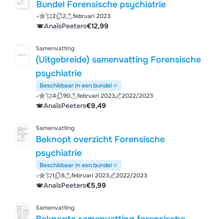
Bundel Forensische psychiatrie
-
2
2
februari 2023
AnaïsPeeters
€12,99
Samenvatting
(Uitgebreide) samenvatting Forensische
psychiatrie
Beschikbaar in een bundel
-
4
90
februari 2023
2022/2023
AnaïsPeeters
€9,49
Samenvatting
Beknopt overzicht Forensische
psychiatrie
Beschikbaar in een bundel
-
1
8
februari 2023
2022/2023
AnaïsPeeters
€5,99
Samenvatting