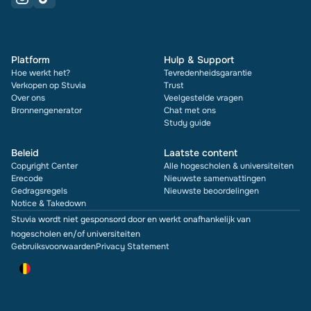
Platform
Hulp & Support
Hoe werkt het?
Tevredenheidsgarantie
Verkopen op Stuvia
Trust
Over ons
Veelgestelde vragen
Bronnengenerator
Chat met ons
Study guide
Beleid
Laatste content
Copyright Center
Alle hogescholen & universiteiten
Erecode
Nieuwste samenvattingen
Gedragsregels
Nieuwste beoordelingen
Notice & Takedown
Stuvia wordt niet gesponsord door en werkt onafhankelijk van
hogescholen en/of universiteiten
Gebruiksvoorwaarden
Privacy Statement