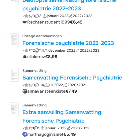
Beknopte samenvatting forensische
psychiatrie 2022-2023
-
3
31
januari 2023
2022/2023
Rechtenstudent1999
€6,49
College aantekeningen
Forensische psychiatrie 2022-2023
-
2
114
december 2022
2022/2023
ellalorrez
€8,99
Samenvatting
Samenvatting Forensische Psychiatrie
-
3
114
juli 2022
2020/2021
annavansteenkiste
€7,49
Samenvatting
Extra aanvulling Samenvatting
Forensische Psychiatrie
-
1
9
januari 2022
2021/2022
marthayoginismet
€5,49