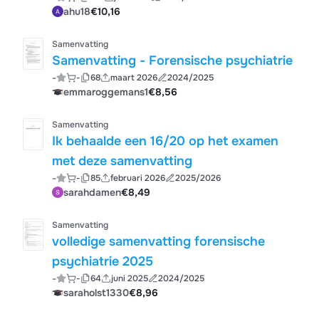
ahu18
€10,16
Samenvatting
Samenvatting - Forensische psychiatrie
-
-
68
maart 2026
2024/2025
emmaroggemans1
€8,56
Samenvatting
Ik behaalde een 16/20 op het examen
met deze samenvatting
-
-
85
februari 2026
2025/2026
sarahdamen
€8,49
Samenvatting
volledige samenvatting forensische
psychiatrie 2025
-
-
64
juni 2025
2024/2025
saraholst1330
€8,96