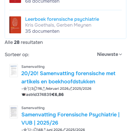
68 documenten
Leerboek forensische psychiatrie
Kris Goethals, Gerben Meynen
35 documenten
Alle
28
resultaten
Nieuwste
Sorteer op:
Samenvatting
20/20! Samenvatting forensische met
artikels en boekhoofdstukken
-
3
116
februari 2026
2025/2026
astrid374839
€6,86
Samenvatting
Samenvatting Forensische Psychiatrie |
VUB | 2025/26
-
-
148
juni 2026
2025/2026