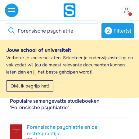
2
Filter(s)
Jouw school of universiteit
Forensische psychiatrie - Samenvattingen
Verbeter je zoekresultaten. Selecteer je onderwijsinstelling en
en Aantekeningen
vak zodat wij jou de meest relevante documenten kunnen
laten zien en jij het beste geholpen wordt!
Op zoek naar een samenvatting over Forensische
psychiatrie? Op deze pagina vind je 28 samenvattingen
Oké, ik begrijp het!
over Forensische psychiatrie.
Populaire samengevatte studieboeken
'Forensische psychiatrie'
Forensische psychiatrie en de
rechtspraktijk