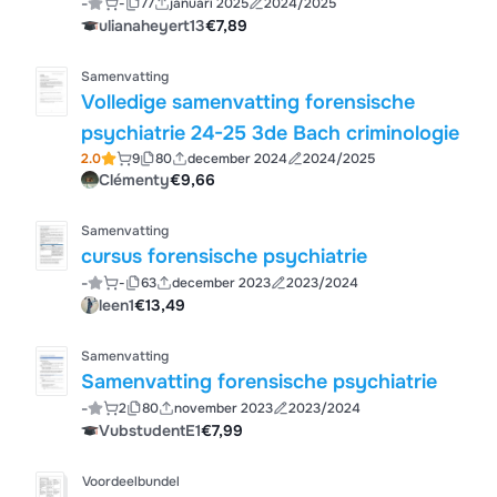
-
-
77
januari 2025
2024/2025
ulianaheyert13
€7,89
Samenvatting
Volledige samenvatting forensische
psychiatrie 24-25 3de Bach criminologie
2.0
9
80
december 2024
2024/2025
Clémenty
€9,66
Samenvatting
cursus forensische psychiatrie
-
-
63
december 2023
2023/2024
leen1
€13,49
Samenvatting
Samenvatting forensische psychiatrie
-
2
80
november 2023
2023/2024
VubstudentE1
€7,99
Voordeelbundel