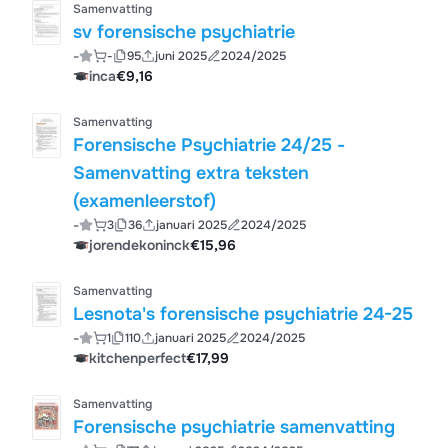
Samenvatting
sv forensische psychiatrie
-
-
95
juni 2025
2024/2025
inca
€9,16
Samenvatting
Forensische Psychiatrie 24/25 -
Samenvatting extra teksten
(examenleerstof)
-
3
36
januari 2025
2024/2025
jorendekoninck
€15,96
Samenvatting
Lesnota's forensische psychiatrie 24-25
-
1
110
januari 2025
2024/2025
kitchenperfect
€17,99
Samenvatting
Forensische psychiatrie samenvatting