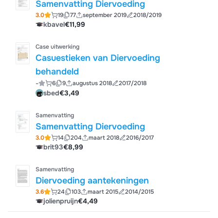
Samenvatting Diervoeding
3.0
19
77
september 2019
2018/2019
kbavel
€11,99
Case uitwerking
Casuestieken van Diervoeding
behandeld
-
6
9
augustus 2018
2017/2018
sbed
€3,49
Samenvatting
Samenvatting Diervoeding
3.0
14
204
maart 2018
2016/2017
brit93
€8,99
Samenvatting
Diervoeding aantekeningen
3.6
24
103
maart 2015
2014/2015
jolienpruijn
€4,49