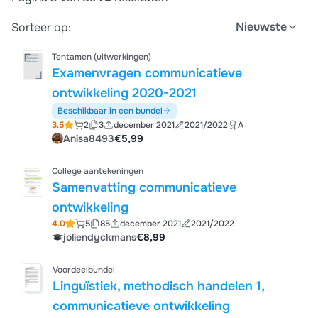
Nieuwste
Sorteer op:
Tentamen (uitwerkingen)
Examenvragen communicatieve
ontwikkeling 2020-2021
Beschikbaar in een bundel
3.5
2
3
december 2021
2021/2022
A
Anisa8493
€5,99
College aantekeningen
Samenvatting communicatieve
ontwikkeling
4.0
5
85
december 2021
2021/2022
joliendyckmans
€8,99
Voordeelbundel
Linguïstiek, methodisch handelen 1,
communicatieve ontwikkeling