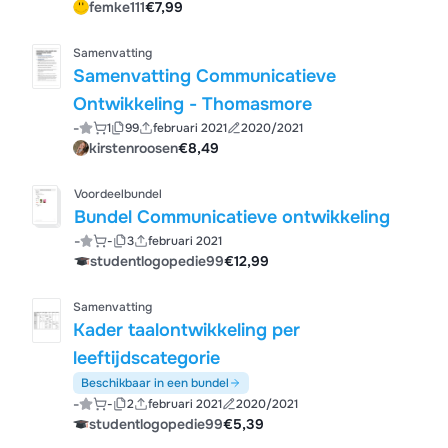
femke111
€7,99
Samenvatting
Samenvatting Communicatieve
Ontwikkeling - Thomasmore
-
1
99
februari 2021
2020/2021
kirstenroosen
€8,49
Voordeelbundel
Bundel Communicatieve ontwikkeling
-
-
3
februari 2021
studentlogopedie99
€12,99
Samenvatting
Kader taalontwikkeling per
leeftijdscategorie
Beschikbaar in een bundel
-
-
2
februari 2021
2020/2021
studentlogopedie99
€5,39