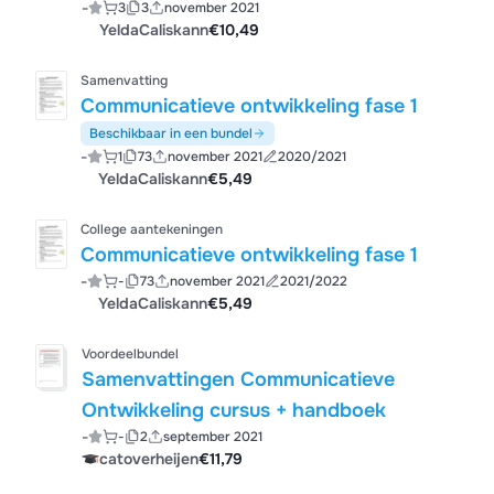
-
3
3
november 2021
YeldaCaliskann
€10,49
Samenvatting
Communicatieve ontwikkeling fase 1
Beschikbaar in een bundel
-
1
73
november 2021
2020/2021
YeldaCaliskann
€5,49
College aantekeningen
Communicatieve ontwikkeling fase 1
-
-
73
november 2021
2021/2022
YeldaCaliskann
€5,49
Voordeelbundel
Samenvattingen Communicatieve
Ontwikkeling cursus + handboek
-
-
2
september 2021
catoverheijen
€11,79