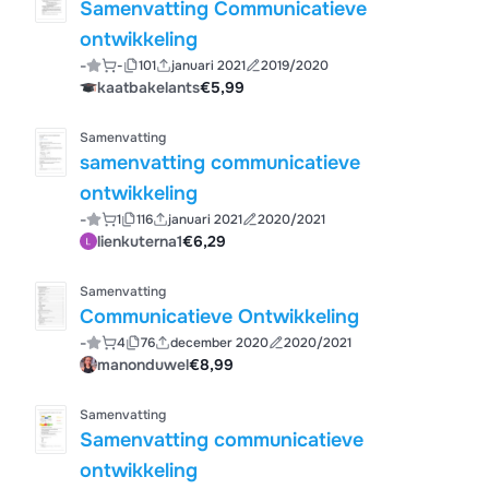
Samenvatting Communicatieve
ontwikkeling
-
-
101
januari 2021
2019/2020
kaatbakelants
€5,99
Samenvatting
samenvatting communicatieve
ontwikkeling
-
1
116
januari 2021
2020/2021
lienkuterna1
€6,29
Samenvatting
Communicatieve Ontwikkeling
-
4
76
december 2020
2020/2021
manonduwel
€8,99
Samenvatting
Samenvatting communicatieve
ontwikkeling