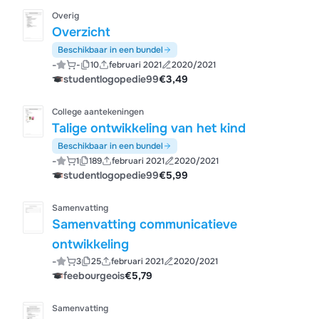
Overig
Overzicht
Beschikbaar in een bundel
-
-
10
februari 2021
2020/2021
studentlogopedie99
€3,49
College aantekeningen
Talige ontwikkeling van het kind
Beschikbaar in een bundel
-
1
189
februari 2021
2020/2021
studentlogopedie99
€5,99
Samenvatting
Samenvatting communicatieve
ontwikkeling
-
3
25
februari 2021
2020/2021
feebourgeois
€5,79
Samenvatting