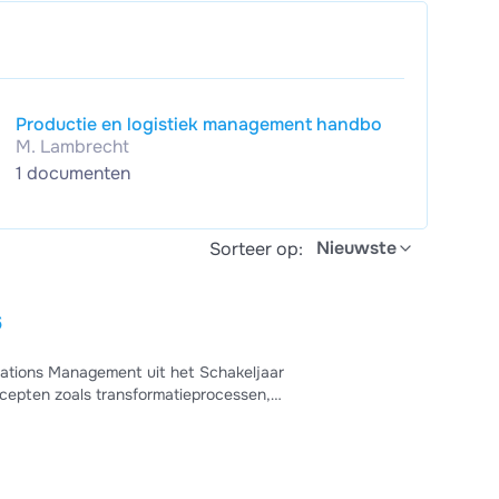
Productie en logistiek management handbo
M. Lambrecht
1 documenten
Nieuwste
Sorteer op:
6
ations Management uit het Schakeljaar
epten zoals transformatieprocessen,
System (TPS), met aandacht voor zowel technische
en solide basis voor het begrijpen van hoe ondernemingen
examenvoorbereid...