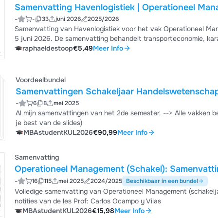
Samenvatting Havenlogistiek | Operationeel Ma
-
-
33
juni 2026
2025/2026
Samenvatting van Havenlogistiek voor het vak Operationeel M
5 juni 2026. De samenvatting behandelt transporteconomie, karak
Banana en wet van Lardner, vervoerskeuze criteria, personenver
raphaeldestoop
€5,49
Meer Info
en strategische planning met zeven aanbevelingen. Ideaal voor 
gestructureerd volgens het examenformat ...
Voordeelbundel
Samenvattingen Schakeljaar Handelswetenschap
-
6
8
mei 2025
Al mijn samenvattingen van het 2de semester. --> Alle vakken behalve: wiskunde en Onderzoeksmethoden (want die leer
je best van de slides)
MBAstudentKUL2026
€90,99
Meer Info
Samenvatting
Operationeel Management (Schakel): Samenvatt
-
16
115
mei 2025
2024/2025
Beschikbaar in een bundel
Volledige samenvatting van Operationeel Management (schakeljaar) 2025 + volledig uitgewerkte voo
notities van de les Prof: Carlos Ocampo y Vilas
MBAstudentKUL2026
€15,98
Meer Info