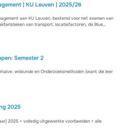
nagement | KU Leuven | 2025/26
anagement aan KU Leuven, bestemd voor het examen van
teristieken van transport, locatiefactoren, de Blue
voer, goederenvervoer, het landlord-model in havens,
examenvoorbereiding met alle kernbegrippen uitgelegd en
pen: Semester 2
ing 2025
rbeelden + alle