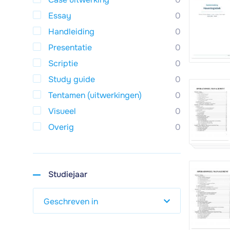
Essay
0
Handleiding
0
Presentatie
0
Scriptie
0
Study guide
0
Tentamen (uitwerkingen)
0
Visueel
0
Overig
0
Studiejaar