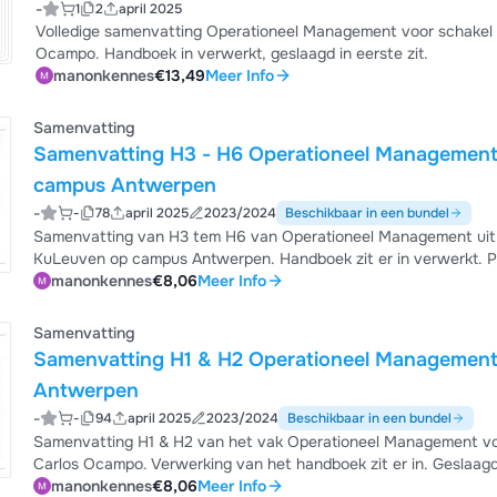
-
1
2
april 2025
Volledige samenvatting Operationeel Management voor schake
Ocampo. Handboek in verwerkt, geslaagd in eerste zit.
manonkennes
€13,49
Meer Info
Samenvatting
Samenvatting H3 - H6 Operationeel Management
campus Antwerpen
-
-
78
april 2025
2023/2024
Beschikbaar in een bundel
Samenvatting van H3 tem H6 van Operationeel Management uit
KuLeuven op campus Antwerpen. Handboek zit er in verwerkt. Pr
manonkennes
€8,06
Meer Info
Samenvatting
Samenvatting H1 & H2 Operationeel Managemen
Antwerpen
-
-
94
april 2025
2023/2024
Beschikbaar in een bundel
Samenvatting H1 & H2 van het vak Operationeel Management voor schakel Handelswetenschappen; gegeven door
Carlos Ocampo. Verwerking van het handboek zit er in. Geslaagd 
manonkennes
€8,06
Meer Info