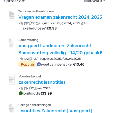
Nieuwste
Sorteer op:
Tentamen (uitwerkingen)
Vragen examen zakenrecht 2024-2025
-
2
10
augustus 2025
2024/2025
7-8
axelledufosse1
€9,98
Samenvatting
Vastgoed Landmeten: Zakenrecht
Samenvatting volledig - 14/20 gehaald!
-
2
112
augustus 2025
2024/2025
Populair
woutvanhoenacker
€10,46
Voordeelbundel
zakenrecht lesnotities
-
-
2
mei 2026
jorritmotte
€13,99
College aantekeningen
lesnotities Zakenrecht | Vastgoed |