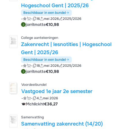
Hogeschool Gent | 2025/26
Beschikbaar in een bundel
-
-
16
mei 2026
2025/2026
jorritmotte
€10,98
College aantekeningen
Zakenrecht | lesnotities | Hogeschool
Gent | 2025/26
Beschikbaar in een bundel
-
-
18
mei 2026
2025/2026
jorritmotte
€10,98
Voordeelbundel
Vastgoed 1e jaar 2e semester
-
-
4
mei 2026
Mchllckht
€36,27
Samenvatting
Samenvatting zakenrecht (14/20)