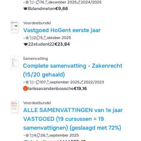
-
-
74
december 2025
2024/2025
Bzlandmeten
€9,66
Voordeelbundel
Vastgoed HoGent eerste jaar
-
2
5
oktober 2025
22student22
€23,84
Samenvatting
Complete samenvatting - Zakenrecht
(15/20 gehaald)
-
-
107
september 2025
2022/2023
larissavandenbossche
€19,16
Voordeelbundel
ALLE SAMENVATTINGEN van 1e jaar
VASTGOED (19 cursussen = 19
samenvattignen) (geslaagd met 72%)
-
4
26
september 2025