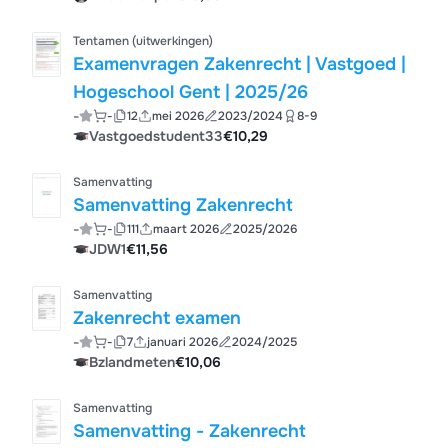
Tentamen (uitwerkingen)
Examenvragen Zakenrecht | Vastgoed |
Hogeschool Gent | 2025/26
-
-
12
mei 2026
2023/2024
8-9
Vastgoedstudent33
€10,29
Samenvatting
Samenvatting Zakenrecht
-
-
111
maart 2026
2025/2026
JDW1
€11,56
Samenvatting
Zakenrecht examen
-
-
7
januari 2026
2024/2025
Bzlandmeten
€10,06
Samenvatting
Samenvatting - Zakenrecht