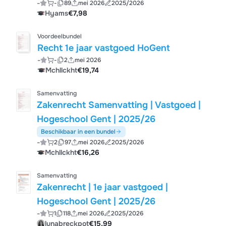
-
-
89
mei 2026
2025/2026
Hyams
€7,98
Voordeelbundel
Recht 1e jaar vastgoed HoGent
-
-
2
mei 2026
Mchllckht
€19,74
Samenvatting
Zakenrecht Samenvatting | Vastgoed |
Hogeschool Gent | 2025/26
Beschikbaar in een bundel
-
2
97
mei 2026
2025/2026
Mchllckht
€16,26
Samenvatting
Zakenrecht | 1e jaar vastgoed |
Hogeschool Gent | 2025/26
-
1
118
mei 2026
2025/2026
lunabreckpot
€15,99