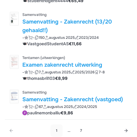
studenthogent4444
€65,49
Samenvatting
Samenvatting - Zakenrecht (13/20
gehaald!!)
-
-
150
augustus 2025
2023/2024
VastgoedStudentAS
€11,66
Tentamen (uitwerkingen)
Examen zakenrecht uitwerking
-
-
7
augustus 2025
2025/2026
7-8
thomasbril103
€8,99
Samenvatting
Samenvatting - Zakenrecht (vastgoed)
-
-
67
augustus 2025
2024/2025
paulinemonballiu
€9,86
1
...
7