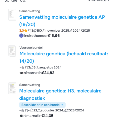
Sorteer op:
Samenvatting
Samenvatting moleculaire genetica AP
(19/20)
3.0
3
180
november 2025
2024/2025
linekethomeer
€15,96
Voordeelbundel
Moleculaire genetica (behaald resultaat:
14/20)
-
3
3
augustus 2024
nimarnatin
€24,82
Samenvatting
Moleculaire genetica: H3. moleculaire
diagnostiek
Beschikbaar in een bundel
-
-
22
augustus 2024
2023/2024
nimarnatin
€14,05