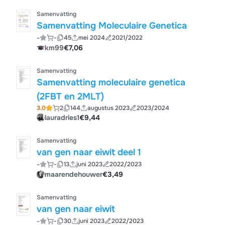
Samenvatting
Samenvatting Moleculaire Genetica
-
-
45
mei 2024
2021/2022
km99
€7,06
Samenvatting
Samenvatting moleculaire genetica
(2FBT en 2MLT)
3.0
2
144
augustus 2023
2023/2024
lauradries1
€9,44
Samenvatting
van gen naar eiwit deel 1
-
-
13
juni 2023
2022/2023
maarendehouwer
€3,49
Samenvatting
van gen naar eiwit
-
-
30
juni 2023
2022/2023