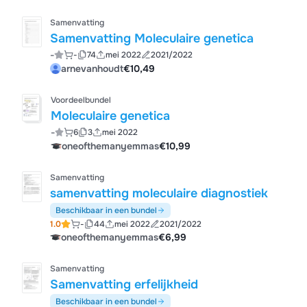
Samenvatting
Samenvatting Moleculaire genetica
-
-
74
mei 2022
2021/2022
arnevanhoudt
€10,49
Voordeelbundel
Moleculaire genetica
-
6
3
mei 2022
oneofthemanyemmas
€10,99
Samenvatting
samenvatting moleculaire diagnostiek
Beschikbaar in een bundel
1.0
-
44
mei 2022
2021/2022
oneofthemanyemmas
€6,99
Samenvatting
Samenvatting erfelijkheid
Beschikbaar in een bundel