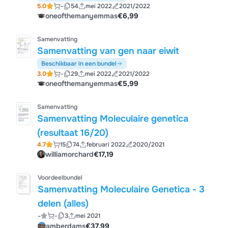
5.0
-
54
mei 2022
2021/2022
oneofthemanyemmas
€6,99
Samenvatting
Samenvatting van gen naar eiwit
Beschikbaar in een bundel
3.0
-
29
mei 2022
2021/2022
oneofthemanyemmas
€5,99
Samenvatting
Samenvatting Moleculaire genetica
(resultaat 16/20)
4.7
15
74
februari 2022
2020/2021
williamorchard
€17,19
Voordeelbundel
Samenvatting Moleculaire Genetica - 3
delen (alles)
-
-
3
mei 2021
amberdams
€37,99