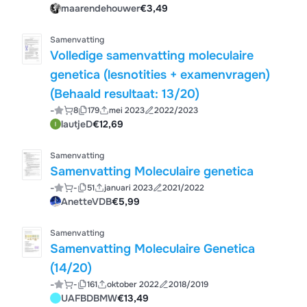
maarendehouwer
€3,49
Samenvatting
Volledige samenvatting moleculaire
genetica (lesnotities + examenvragen)
(Behaald resultaat: 13/20)
-
8
179
mei 2023
2022/2023
lautjeD
€12,69
Samenvatting
Samenvatting Moleculaire genetica
-
-
51
januari 2023
2021/2022
AnetteVDB
€5,99
Samenvatting
Samenvatting Moleculaire Genetica
(14/20)
-
-
161
oktober 2022
2018/2019
UAFBDBMW
€13,49