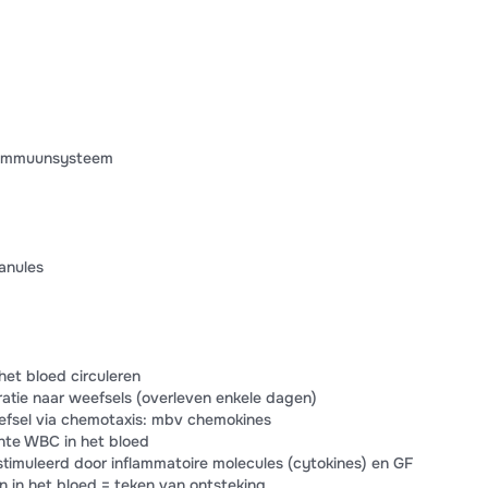
n immuunsysteem
anules
het bloed circuleren
ratie naar weefsels (overleven enkele dagen)
efsel via chemotaxis: mbv chemokines
ante WBC in het bloed
timuleerd door inflammatoire molecules (cytokines) en GF
len in het bloed = teken van ontsteking