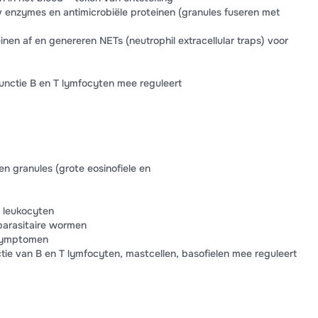
 enzymes en antimicrobiële proteinen (granules fuseren met
inen af en genereren NETs (neutrophil extracellular traps) voor
functie B en T lymfocyten mee reguleert
n granules (grote eosinofiele en
e leukocyten
parasitaire wormen
 symptomen
ctie van B en T lymfocyten, mastcellen, basofielen mee reguleert