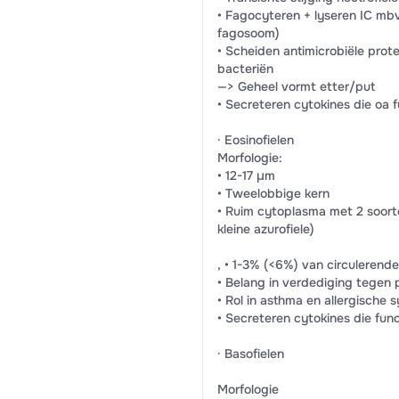
• Fagocyteren + lyseren IC mbv
fagosoom)
• Scheiden antimicrobiële prote
bacteriën
—> Geheel vormt etter/put
• Secreteren cytokines die oa 
· Eosinofielen
Morfologie:
• 12-17 µm
• Tweelobbige kern
• Ruim cytoplasma met 2 soorte
kleine azurofiele)
, • 1-3% (<6%) van circulerend
• Belang in verdediging tegen 
• Rol in asthma en allergische
• Secreteren cytokines die fun
· Basofielen
Morfologie