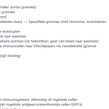
holen achter granules)
 granules
men)
ikkelen daar) —> Specifieke granules (met histamine, leukotriënen,
e leukocyten
ie naar weefsels
asitaire wormen (vb helminthen, gaat van bloed naar weefsels)
re immuuncellen naar infectieplaats via vasodilatatie (granule
(IgE binding)
immuunsysteem, afkomstig uit myeloide cellijn
ijn myeloide antigeen presenterende cellen (APCs)