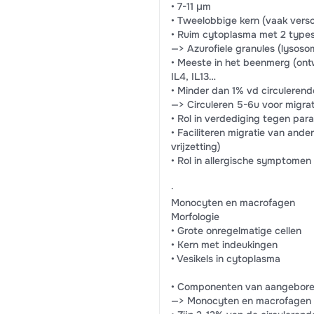
• 7-11 µm
• Tweelobbige kern (vaak versc
• Ruim cytoplasma met 2 types
—> Azurofiele granules (lysoso
• Meeste in het beenmerg (ontw
IL4, IL13…
• Minder dan 1% vd circulerend
—> Circuleren 5-6u voor migrat
• Rol in verdediging tegen par
• Faciliteren migratie van ande
vrijzetting)
• Rol in allergische symptomen 
·
Monocyten en macrofagen
Morfologie
• Grote onregelmatige cellen
• Kern met indeukingen
• Vesikels in cytoplasma
• Componenten van aangeboren 
—> Monocyten en macrofagen z