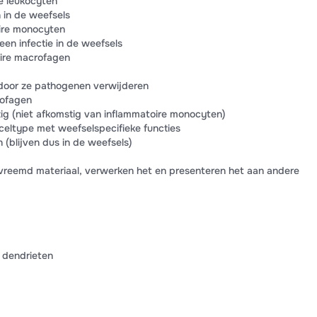
de leukocyten
 in de weefsels
oire monocyten
een infectie in de weefsels
oire macrofagen
door ze pathogenen verwijderen
rofagen
ig (niet afkomstig van inflammatoire monocyten)
k celtype met weefselspecifieke functies
 (blijven dus in de weefsels)
vreemd materiaal, verwerken het en presenteren het aan andere
 dendrieten