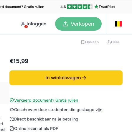
rd document? Gratis ruilen
4,6
TrustPilot
Inloggen
Verkopen
Opslaan
Deel
€15,99
In winkelwagen
Verkeerd document? Gratis ruilen
Geschreven door studenten die geslaagd zijn
e
Direct beschikbaar na je betaling
rd
Online lezen of als PDF
ast