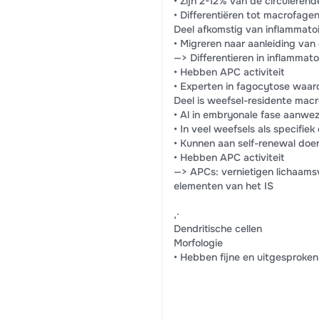
• Zijn 2-12% van de circuleren
• Differentiëren tot macrofagen
Deel afkomstig van inflammat
• Migreren naar aanleiding van 
—> Differentieren in inflammat
• Hebben APC activiteit
• Experten in fagocytose waar
Deel is weefsel-residente mac
• Al in embryonale fase aanwez
• In veel weefsels als specifie
• Kunnen aan self-renewal doen
• Hebben APC activiteit
—> APCs: vernietigen lichaams
elementen van het IS
,·
Dendritische cellen
Morfologie
• Hebben fijne en uitgesproken