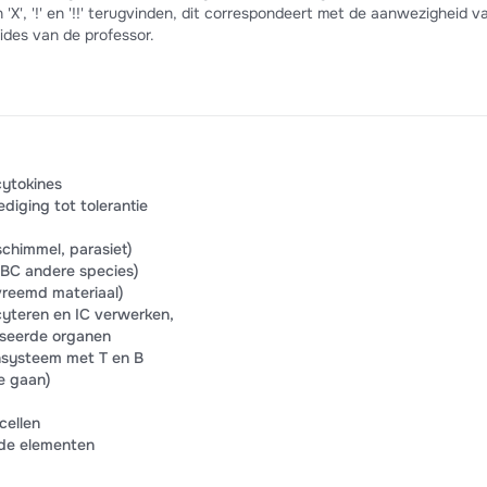
 'X', '!' en '!!' terugvinden, dit correspondeert met de aanwezigheid v
lides van de professor.
cytokines
iging tot tolerantie
schimmel, parasiet)
RBC andere species)
vreemd materiaal)
cyteren en IC verwerken,
iseerde organen
nsysteem met T en B
ie gaan)
cellen
mde elementen