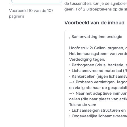
de tussentitels kun je de symbolen
geen, 1 of 2 uitroeptekens op de s
Voorbeeld 10 van de 107
pagina's
Voorbeeld van de inhoud
, Samenvatting Immunologie
Hoofdstuk 2: Cellen, organen, 
Het immuunsysteem: van verded
Verdediging tegen:
• Pathogenen (virus, bacterie, 
• Lichaamsvreemd materiaal (
• Kankercellen (eigen lichaams
—> Proberen vernietigen, fago
en via lymfe naar de gespecial
—> Naar het adaptieve immuu
cellen (die naar plaats van act
Tolerantie van:
• Lichaamseigen structuren en 
• Ongevaarlijke lichaamsvree