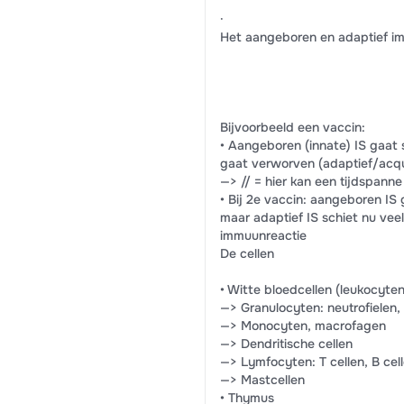
·
Het aangeboren en adaptief 
Bijvoorbeeld een vaccin:
• Aangeboren (innate) IS gaat 
gaat verworven (adaptief/acqu
—> // = hier kan een tijdspann
• Bij 2e vaccin: aangeboren IS
maar adaptief IS schiet nu veel 
immuunreactie
De cellen
• Witte bloedcellen (leukocyten
—> Granulocyten: neutrofielen, 
—> Monocyten, macrofagen
—> Dendritische cellen
—> Lymfocyten: T cellen, B cell
—> Mastcellen
• Thymus