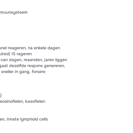
immuunsysteem
snel reageren, na enkele dagen
ired) IS rageren
e van dagen, maanden, jaren liggen
 gaat dezelfde respons genereren,
sneller in gang, forsere
)
eosinofielen, basofielen
en, innate lymphoid cells