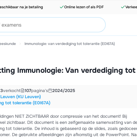
eschikbaar na je betaling
Online lezen of als PDF
Verkee
eeskunde
Immunologie: van verdediging tot tolerantie (E0I67A)
ting Immunologie: Van verdediging tot
3
verkocht
107
pagina's
2024/2025
t Leuven (KU Leuven)
g tot tolerantie (E0I67A)
eldingen NIET ZICHTBAAR door compressie van het document! Bij
wel zichtbaar. Dit document is een zelfgemaakte samenvatting van d
ng tot tolerantie. De inhoud is gebaseerd op de slides, zoals gedocee
Somer. De gebruikte afbeeldingen zijn afkomstig uit de PowerPoint. Na