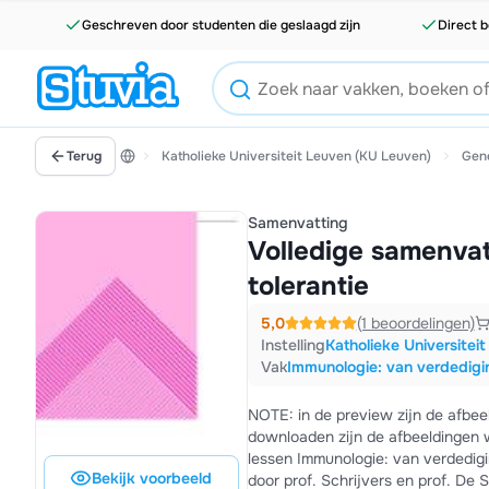
Geschreven door studenten die geslaagd zijn
Direct b
Terug
Katholieke Universiteit Leuven (KU Leuven)
Gen
Samenvatting
Volledige samenvat
tolerantie
5,0
(1 beoordelingen)
Instelling
Katholieke Universitei
Vak
Immunologie: van verdedigin
NOTE: in de preview zijn de afbe
downloaden zijn de afbeeldingen 
lessen Immunologie: van verdedigi
Bekijk voorbeeld
door prof. Schrijvers en prof. De 