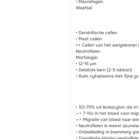
• Macrofagen
Weefsel
• Dendritische cellen
• Mast cellen
=> Cellen van het aangebore
Neutrofielen
Morfologie:
• 12-15 µm
• Gelobde kern (2-5 lobben)
• Ruim cytoplasma met fijne gr
• 50-70% vd leukocyten die in 
—> 7-10u in het bloed voor mig
—> Migratie van bloed naar we
• Neutrofielen is meest abund
• Ontwikkeling in beenmerg ges
• Transiënte stijging neutrofie