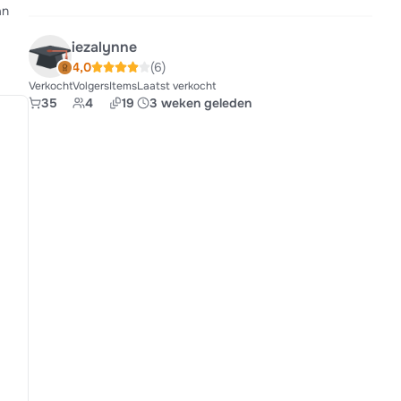
an
iezalynne
4,0
(6)
Verkocht
Volgers
Items
Laatst verkocht
35
4
19
3 weken geleden