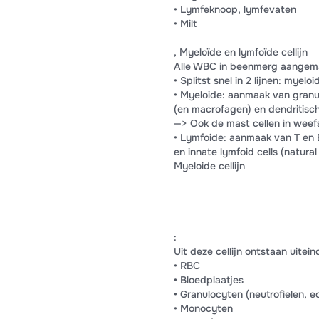
• Lymfeknoop, lymfevaten
• Milt
, Myeloïde en lymfoïde cellijn
Alle WBC in beenmerg aangem
• Splitst snel in 2 lijnen: myelo
• Myeloide: aanmaak van gran
(en macrofagen) en dendritisch
—> Ook de mast cellen in weef
• Lymfoide: aanmaak van T en B
en innate lymfoid cells (natural k
Myeloide cellijn
:
Uit deze cellijn ontstaan uiteind
• RBC
• Bloedplaatjes
• Granulocyten (neutrofielen, eo
• Monocyten