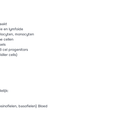
aakt
ide en lymfoide
ulocyten, monocyten
e cellen
sels
 cel progenitors
iller cells)
elijk:
sinofielen, basofielen) Bloed