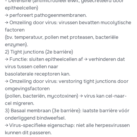
- Defensine (antimicrobieel eiwit, gesecreteerd door
epitheelcellen)
→ perforeert pathogeenmembranen.
→ Omzeiling door virus: virussen bevatten mucolytische
factoren
(bv. temperatuur, pollen met proteasen, bacteriële
enzymen).
2) Tight junctions (2e barrière)
→ Functie: sluiten epitheelcellen af → verhinderen dat
virus tussen cellen naar
basolaterale receptoren kan.
→ Omzeiling door virus: verstoring tight junctions door
omgevingsfactoren
(pollen, bacteriën, mycotoxinen) → virus kan cel-naar-
cel migreren.
3) Basaal membraan (3e barrière): laatste barrière vóór
onderliggend bindweefsel.
→ Virus-specifieke eigenschap: niet alle herpesvirussen
kunnen dit passeren.