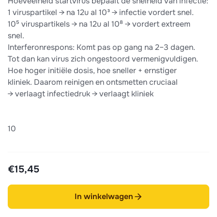
Hoeveelheid startvirus bepaalt de snelheid van infectie:
1 viruspartikel → na 12u al 10³ → infectie vordert snel.
10⁵ viruspartikels → na 12u al 10⁸ → vordert extreem
snel.
Interferonrespons: Komt pas op gang na 2–3 dagen.
Tot dan kan virus zich ongestoord vermenigvuldigen.
Hoe hoger initiële dosis, hoe sneller + ernstiger
kliniek. Daarom reinigen en ontsmetten cruciaal
→ verlaagt infectiedruk → verlaagt kliniek
10
€15,45
In winkelwagen