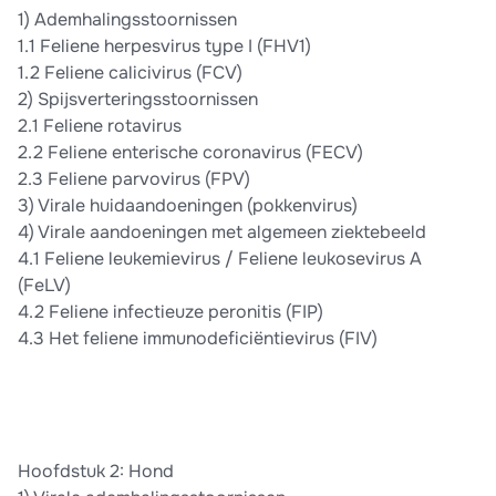
1) Ademhalingsstoornissen
benatwoorden. Bij elk onderdeel zijn bovendien de
examenvragen die ooit gesteld zijn duidelijk vermeld, waardoor
1.1 Feliene herpesvirus type I (FHV1)
je precies weet waar je focus moet leggen. Zo combineert dit
1.2 Feliene calicivirus (FCV)
document volledigheid met een sterke examengerichte insteek,
2) Spijsverteringsstoornissen
ideaal voor studenten die zich grondig maar efficiënt willen
2.1 Feliene rotavirus
voorbereiden en hun slaagkans willen vergroten.
2.2 Feliene enterische coronavirus (FECV)
2.3 Feliene parvovirus (FPV)
3) Virale huidaandoeningen (pokkenvirus)
4) Virale aandoeningen met algemeen ziektebeeld
4.1 Feliene leukemievirus / Feliene leukosevirus A
(FeLV)
4.2 Feliene infectieuze peronitis (FIP)
4.3 Het feliene immunodeficiëntievirus (FIV)
Hoofdstuk 2: Hond