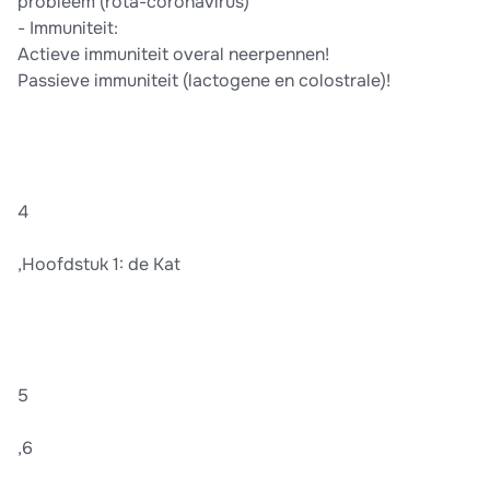
probleem (rota-coronavirus)
- Immuniteit:
Actieve immuniteit overal neerpennen!
Passieve immuniteit (lactogene en colostrale)!
4
,Hoofdstuk 1: de Kat
5
,6