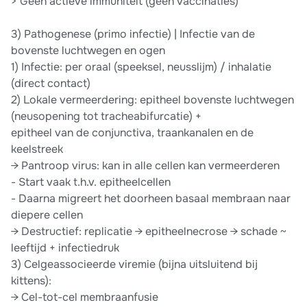
> Geen actieve immuniteit (geen vaccinaties)
3) Pathogenese (primo infectie) | Infectie van de
bovenste luchtwegen en ogen
1) Infectie: per oraal (speeksel, neusslijm) / inhalatie
(direct contact)
2) Lokale vermeerdering: epitheel bovenste luchtwegen
(neusopening tot tracheabifurcatie) +
epitheel van de conjunctiva, traankanalen en de
keelstreek
→ Pantroop virus: kan in alle cellen kan vermeerderen
- Start vaak t.h.v. epitheelcellen
- Daarna migreert het doorheen basaal membraan naar
diepere cellen
→ Destructief: replicatie → epitheelnecrose → schade ~
leeftijd + infectiedruk
3) Celgeassocieerde viremie (bijna uitsluitend bij
kittens):
→ Cel-tot-cel membraanfusie