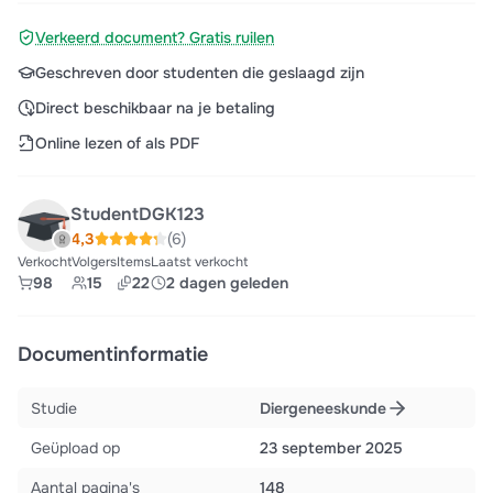
Verkeerd document? Gratis ruilen
Geschreven door studenten die geslaagd zijn
Direct beschikbaar na je betaling
Online lezen of als PDF
StudentDGK123
4,3
(6)
Verkocht
Volgers
Items
Laatst verkocht
98
15
22
2 dagen geleden
Documentinformatie
Studie
Diergeneeskunde
Geüpload op
23 september 2025
Aantal pagina's
148