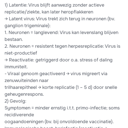
1) Latentie: Virus blijft aanwezig zonder actieve
replicatie/ziekte, kan later heropflakkeren
→ Latent virus: Virus trekt zich terug in neuronen (bv.
ganglion trigeminale):
1. Neuronen = langlevend: Virus kan levenslang blijven
bestaan.
2. Neuronen = resistent tegen herpesreplicatie: Virus is
niet-productief
→ Reactivatie: getriggerd door o.a. stress of daling
immuniteit.
- Viraal genoom geactiveerd → virus migreert via
zenuwuiteinden naar
trilhaarepitheel → korte replicatie (1 – 5 d) door snelle
geheugenrespons.
2) Gevolg:
Symptomen = minder ernstig i.t.t. primo-infectie; soms
recidiverende
oogaandoeningen (bv. bij onvoldoende vaccinatie).