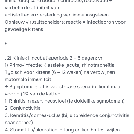
Immunologische boost: herinfectie/reactivatie →
verbeterde affiniteit van
antistoffen en versterking van immuunsysteem.
Opnieuw virusuitscheiders: reactie = infectiebron voor
gevoelige kittens
9
, 2) Kliniek | Incubatieperiode 2 – 6 dagen; vnl
1) Primo-infectie: Klassieke (acute) rhinotracheïtis
Typisch voor kittens (6 – 12 weken) na verdwijnen
maternale immuniteit
→ Symptomen: dit is worst-case scenario, komt maar
voor bij 1% van de katten
1. Rhinitis: niezen, neusvloei (1e duidelijke symptomen)
2. Conjunctivitis
3. Keratitis/cornea-uclus (bij uitbreidende conjunctivitis
naar cornea)
4. Stomatitis/ulceraties in tong en keelholte: kwijlen