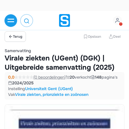
Terug
Opslaan
Deel
Samenvatting
Virale ziekten (UGent) (DGK) |
Uitgebreide samenvatting (2025)
0,0
(0 beoordelingen)
20
verkocht
148
pagina's
2024/2025
Instelling
Universiteit Gent (UGent)
Vak
Virale ziekten, prionziekte en zoönosen