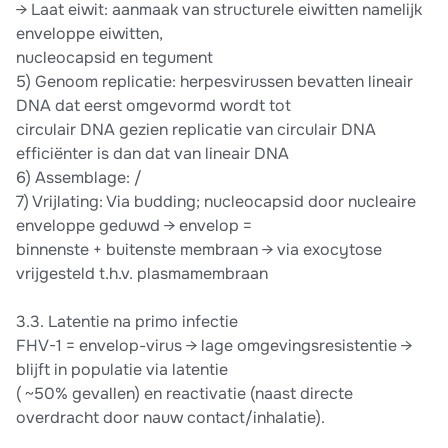
→ Laat eiwit: aanmaak van structurele eiwitten namelijk
enveloppe eiwitten,
nucleocapsid en tegument
5) Genoom replicatie: herpesvirussen bevatten lineair
DNA dat eerst omgevormd wordt tot
circulair DNA gezien replicatie van circulair DNA
efficiënter is dan dat van lineair DNA
6) Assemblage: /
7) Vrijlating: Via budding; nucleocapsid door nucleaire
enveloppe geduwd → envelop =
binnenste + buitenste membraan → via exocytose
vrijgesteld t.h.v. plasmamembraan
3.3. Latentie na primo infectie
FHV-1 = envelop-virus → lage omgevingsresistentie →
blijft in populatie via latentie
( ~50% gevallen) en reactivatie (naast directe
overdracht door nauw contact/inhalatie).