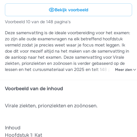
Bekijk voorbeeld
Voorbeeld 10 van de 148 pagina's
Deze samenvatting is de ideale voorbereiding voor het examen:
zo zijn alle oude examenvragen na elk betreffend hoofdstuk
vermeld zodat je precies weet waar je focus moet leggen. Ik
doe dit voor mezelf altijd na het maken van de samenvatting in
de aanloop naar het examen. Deze samenvatting voor Virale
ziekten, prionziekten en zoönosen is verder gebaseerd op de
lessen en het cursusmateriaal van 2025 en telt 148 pagina’s.
Meer zien
De hoofdstukken Kat, Hond, Paard, Varken, Runderen en Kleine
herkauwers zijn volledig en overzichtelijk uitgewerkt in
puntvorm-stijl, zodat je efficiënt en doelgericht kunt studeren.
Voorbeeld van de inhoud
Waar nodig zijn overzichtelijke tabellen toegevoegd die de
leerstof structureren en de kernpunten samenvatten.
Virale ziekten, prionziekten en zoönosen.
Daarnaast zijn foto’s, schema’s en afbeeldingen opgenomen,
telkens voorzien van extra uitleg en randinformatie om de
inhoud beter te begrijpen. Bij het hoofdstuk Varken zijn virussen
(KVPV en AVPV) wel vermeld maar niet verder uitgewerkt, en bij
Inhoud
Rund geldt hetzelfde voor ADV bij rund en BKK. Deze zijn
Hoofdstuk 1: Kat
namelijk nooit gevraagd op het examen. Ik kon zelf alle vragen