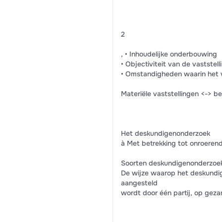
2
, • Inhoudelijke onderbouwing
• Objectiviteit van de vaststell
• Omstandigheden waarin het v
Materiële vaststellingen <-> b
Het deskundigenonderzoek
à Met betrekking tot onroeren
Soorten deskundigenonderzoe
De wijze waarop het deskundig
aangesteld
wordt door één partij, op gezame