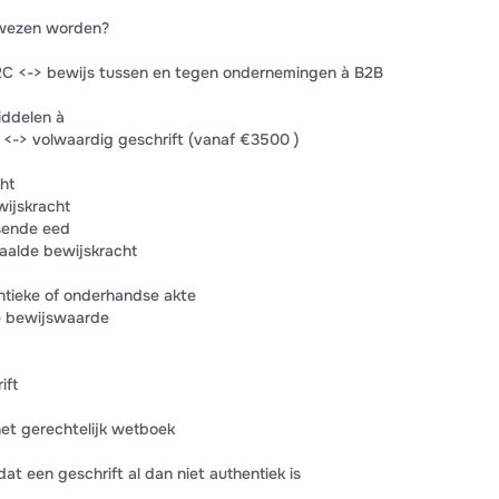
wezen worden?
2C <-> bewijs tussen en tegen ondernemingen à B2B
iddelen à
 <-> volwaardig geschrift (vanaf €3500 )
ht
wijskracht
sende eed
aalde bewijskracht
ntieke of onderhandse akte
e bewijswaarde
ift
et gerechtelijk wetboek
dat een geschrift al dan niet authentiek is