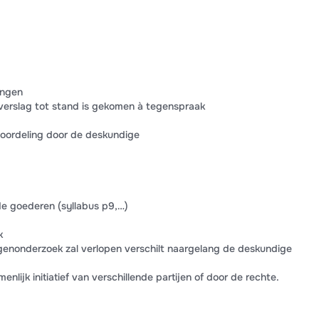
ingen
erslag tot stand is gekomen à tegenspraak
eoordeling door de deskundige
de goederen (syllabus p9,…)
k
enonderzoek zal verlopen verschilt naargelang de deskundige
nlijk initiatief van verschillende partijen of door de rechte.