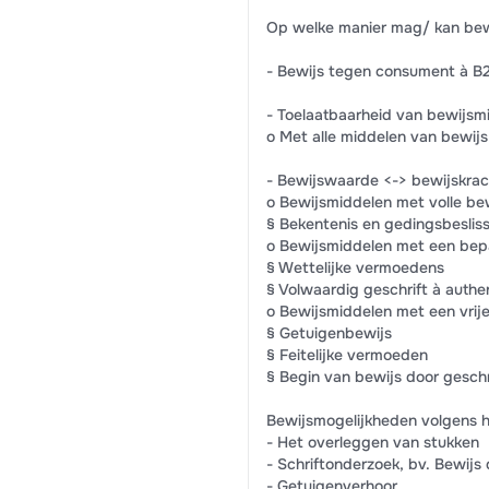
Op welke manier mag/ kan be
- Bewijs tegen consument à B
- Toelaatbaarheid van bewijsm
o Met alle middelen van bewijs
- Bewijswaarde <-> bewijskrac
o Bewijsmiddelen met volle be
§ Bekentenis en gedingsbeslis
o Bewijsmiddelen met een bep
§ Wettelijke vermoedens
§ Volwaardig geschrift à authe
o Bewijsmiddelen met een vrij
§ Getuigenbewijs
§ Feitelijke vermoeden
§ Begin van bewijs door geschr
Bewijsmogelijkheden volgens h
- Het overleggen van stukken
- Schriftonderzoek, bv. Bewijs 
- Getuigenverhoor