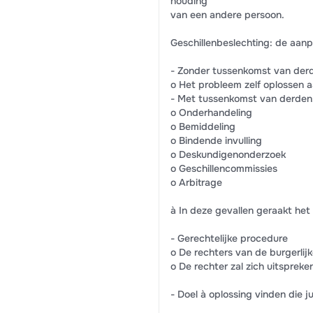
houding
van een andere persoon.
Geschillenbeslechting: de aanp
- Zonder tussenkomst van der
o Het probleem zelf oplossen a
- Met tussenkomst van derden
o Onderhandeling
o Bemiddeling
o Bindende invulling
o Deskundigenonderzoek
o Geschillencommissies
o Arbitrage
à In deze gevallen geraakt het
- Gerechtelijke procedure
o De rechters van de burgerlijk
o De rechter zal zich uitspreke
- Doel à oplossing vinden die j