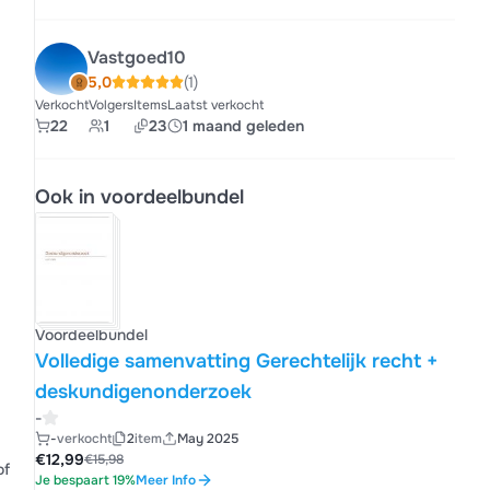
Vastgoed10
5,0
(1)
Verkocht
Volgers
Items
Laatst verkocht
22
1
23
1 maand geleden
Ook in voordeelbundel
Voordeelbundel
Volledige samenvatting Gerechtelijk recht +
deskundigenonderzoek
-
-
verkocht
2
item
May 2025
€12,99
€15,98
of
Je bespaart 19%
Meer Info