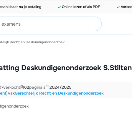
eschikbaar na je betaling
Online lezen of als PDF
Verkee
telijk Recht en Deskundigenonderzoek
tting Deskundigenonderzoek S.Stilten
-
verkocht
62
pagina's
2024/2025
ent)
Vak
Gerechtelijk Recht en Deskundigenonderzoek
digenonderzoek