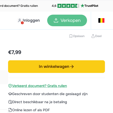
rd document? Gratis ruilen
4,6
TrustPilot
Inloggen
Verkopen
Opslaan
Deel
€7,99
In winkelwagen
Verkeerd document? Gratis ruilen
Geschreven door studenten die geslaagd zijn
Direct beschikbaar na je betaling
Online lezen of als PDF