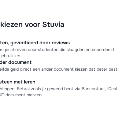
iezen voor Stuvia
n, geverifieerd door reviews
en: geschreven door studenten die slaagden en beoordeeld
gebruikten.
nder document
elfde geld direct een ander document kiezen dat beter past
meteen met leren
tingen. Betaal zoals je gewend bent via Bancontact, iDeal
PDF-document meteen.