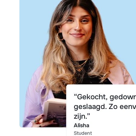
“Gekocht, gedown
geslaagd. Zo eenv
zijn.”
Alisha
Student