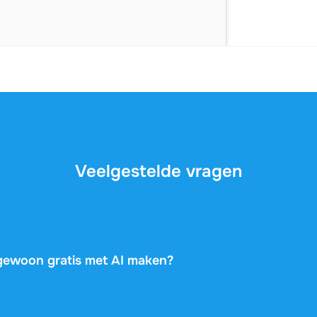
Veelgestelde vragen
t gewoon gratis met AI maken?
 veel algemene informatie, maar ze kennen je vak, je docent
t. Dit document is geschreven door een medestudent die prec