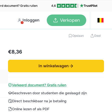
rd document? Gratis ruilen
4,6
TrustPilot
Inloggen
Verkopen
Opslaan
Deel
€8,36
In winkelwagen
Verkeerd document? Gratis ruilen
Geschreven door studenten die geslaagd zijn
Direct beschikbaar na je betaling
Online lezen of als PDF