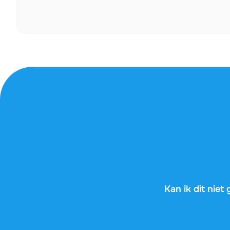
Kan ik dit nie
AI-tools geven je
op je examen nie