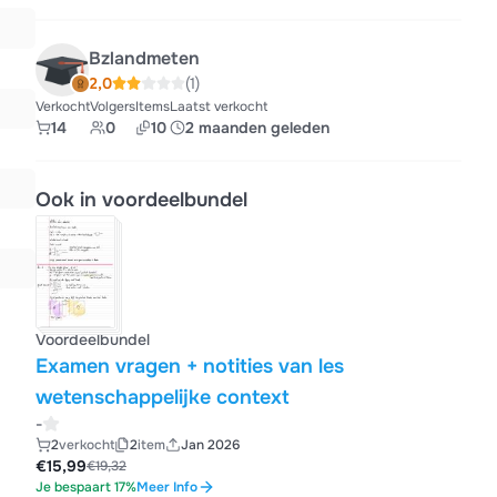
Bzlandmeten
2,0
(1)
Verkocht
Volgers
Items
Laatst verkocht
14
0
10
2 maanden geleden
Ook in voordeelbundel
Voordeelbundel
Examen vragen + notities van les
wetenschappelijke context
-
2
verkocht
2
item
Jan 2026
€15,99
€19,32
Je bespaart 17%
Meer Info