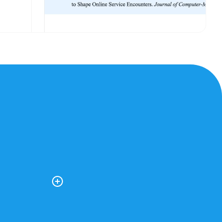
 en de vragen
ies dit vak