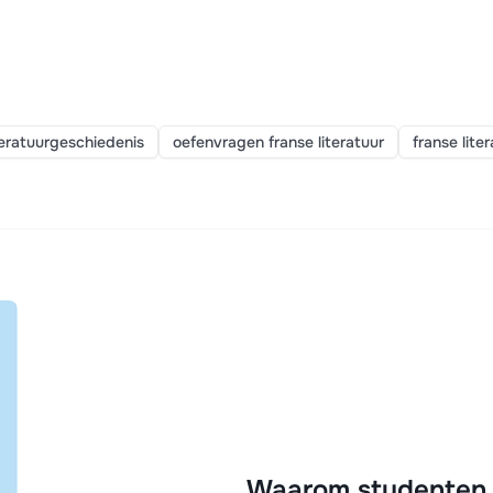
teratuurgeschiedenis
oefenvragen franse literatuur
franse lite
Waarom studenten k