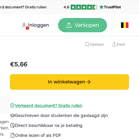
rd document? Gratis ruilen
4,6
TrustPilot
Inloggen
Verkopen
Opslaan
Deel
€5,66
In winkelwagen
Verkeerd document? Gratis ruilen
Geschreven door studenten die geslaagd zijn
ragen
Direct beschikbaar na je betaling
rken.
is.
Online lezen of als PDF