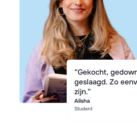
“Gekocht, gedown
geslaagd. Zo eenv
zijn.”
Alisha
Student