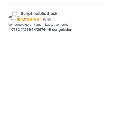
Scriptiebibliotheek
4,0
(819)
Verkocht
Volgers
Items
Laatst verkocht
7732
2694
2674
8 uur geleden