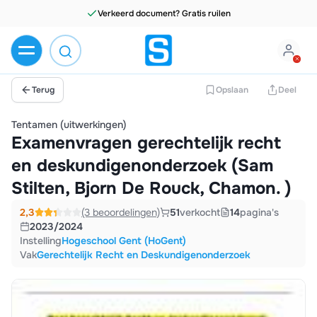
Verkeerd document? Gratis ruilen
Terug
Opslaan
Deel
Tentamen (uitwerkingen)
Examenvragen gerechtelijk recht
en deskundigenonderzoek (Sam
Stilten, Bjorn De Rouck, Chamon. )
2,3
(3 beoordelingen)
51
verkocht
14
pagina's
2023/2024
Instelling
Hogeschool Gent (HoGent)
Vak
Gerechtelijk Recht en Deskundigenonderzoek