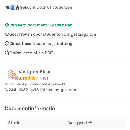
Gekocht door 51 studenten
Verkeerd document? Gratis ruilen
Geschreven door studenten die geslaagd zijn
Direct beschikbaar na je betaling
Online lezen of als PDF
VastgoedFleur
3,1
(9)
Verkocht
Volgers
Items
Laatst verkocht
244
82
13
1 maand geleden
Documentinformatie
Studie
Vastgoed