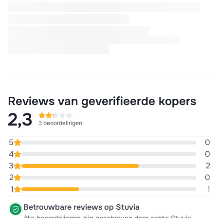
Reviews van geverifieerde kopers
2,3
3 beoordelingen
5
0
4
0
3
2
2
0
1
1
Betrouwbare reviews op Stuvia