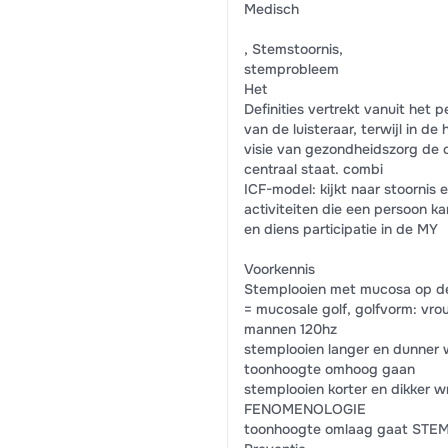
Medisch
, Stemstoornis,
stemprobleem
Het
Definities vertrekt vanuit het p
van de luisteraar, terwijl in de 
visie van gezondheidszorg de c
centraal staat. combi
ICF-model: kijkt naar stoornis 
activiteiten die een persoon ka
en diens participatie in de MY
Voorkennis
Stemplooien met mucosa op 
= mucosale golf, golfvorm: vr
mannen 120hz
stemplooien langer en dunner 
toonhoogte omhoog gaan
stemplooien korter en dikker w
FENOMENOLOGIE
toonhoogte omlaag gaat ST