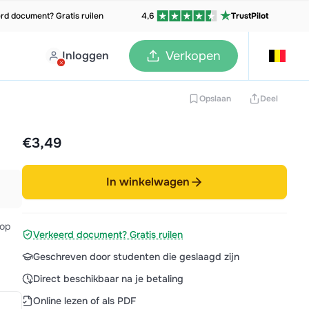
rd document? Gratis ruilen
4,6
TrustPilot
Inloggen
Verkopen
Opslaan
Deel
€3,49
In winkelwagen
 op
Verkeerd document? Gratis ruilen
Geschreven door studenten die geslaagd zijn
Direct beschikbaar na je betaling
Online lezen of als PDF