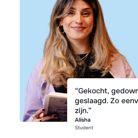
“Gekocht, gedown
geslaagd. Zo eenv
zijn.”
Alisha
Student