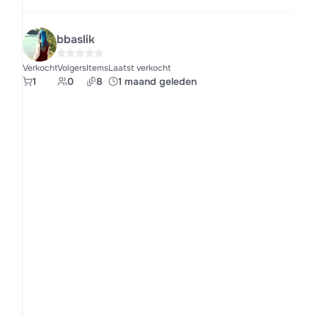
bbaslik
Verkocht
Volgers
Items
Laatst verkocht
1
0
8
1 maand geleden