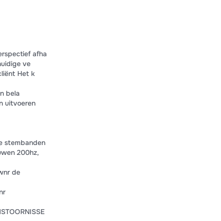
erspectief afha
huidige ve
liënt Het k
en bela
n uitvoeren
de stembanden
ouwen 200hz,
wnr de
nr
EMSTOORNISSE