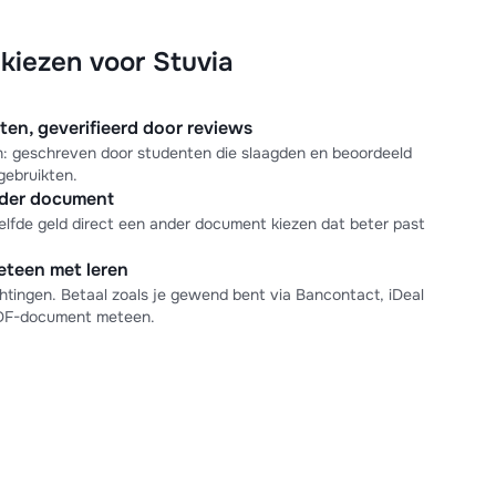
iezen voor Stuvia
n, geverifieerd door reviews
en: geschreven door studenten die slaagden en beoordeeld
gebruikten.
nder document
elfde geld direct een ander document kiezen dat beter past
meteen met leren
tingen. Betaal zoals je gewend bent via Bancontact, iDeal
PDF-document meteen.