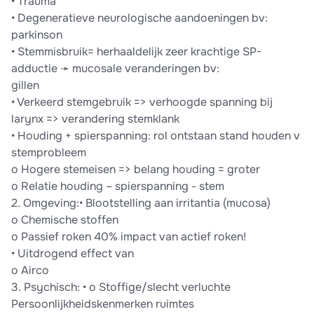
• Trauma
• Degeneratieve neurologische aandoeningen bv:
parkinson
• Stemmisbruik= herhaaldelijk zeer krachtige SP-
adductie ➛ mucosale veranderingen bv:
gillen
• Verkeerd stemgebruik => verhoogde spanning bij
larynx => verandering stemklank
• Houding + spierspanning: rol ontstaan stand houden v
stemprobleem
o Hogere stemeisen => belang houding = groter
o Relatie houding – spierspanning - stem
2. Omgeving:• Blootstelling aan irritantia (mucosa)
o Chemische stoffen
o Passief roken 40% impact van actief roken!
• Uitdrogend effect van
o Airco
3. Psychisch: • o Stoffige/slecht verluchte
Persoonlijkheidskenmerken ruimtes