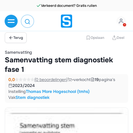
Verkeerd document? Gratis ruilen
Terug
Opslaan
Deel
Samenvatting
Samenvatting stem diagnostiek
fase 1
0,0
(0 beoordelingen)
-
verkocht
19
pagina's
2023/2024
Instelling
Thomas More Hogeschool (tmhs)
Vak
Stem diagnostiek