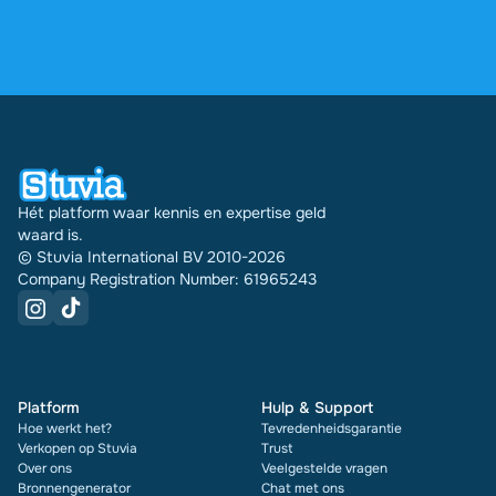
via je profiel.
4,6 sterren op Google en Trustpilot uit meer dan
2.000 reviews. De afgelopen 30 dagen zijn er
31289 documenten via Stuvia in meerdere landen
verkocht. En dat doen we al 16 jaar. Bij elk
document zie je bovendien de beoordeling en hoe
vaak het is verkocht.
Hét platform waar kennis en expertise geld
waard is.
© Stuvia International BV 2010-2026
Company Registration Number: 61965243
Platform
Hulp & Support
Hoe werkt het?
Tevredenheidsgarantie
Verkopen op Stuvia
Trust
Over ons
Veelgestelde vragen
Bronnengenerator
Chat met ons