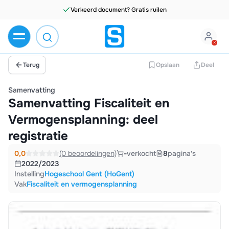
Verkeerd document? Gratis ruilen
Terug
Opslaan
Deel
Samenvatting
Samenvatting Fiscaliteit en
Vermogensplanning: deel
registratie
0,0
(0 beoordelingen)
-
verkocht
8
pagina's
2022/2023
Instelling
Hogeschool Gent (HoGent)
Vak
Fiscaliteit en vermogensplanning