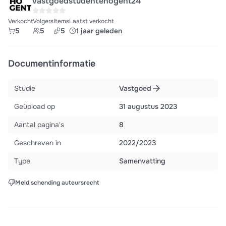
vastgoedstudentehogent24
Verkocht
Volgers
Items
Laatst verkocht
5
5
5
1 jaar geleden
Documentinformatie
Studie
Vastgoed
Geüpload op
31 augustus 2023
Aantal pagina's
8
Geschreven in
2022/2023
Type
Samenvatting
Meld schending auteursrecht