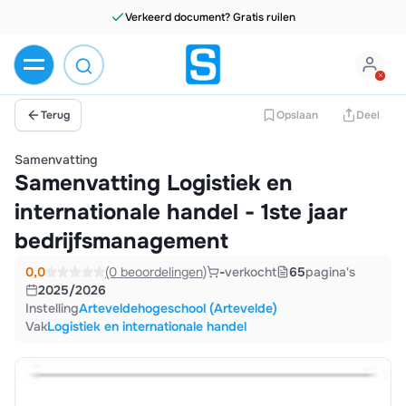
Terug
Opslaan
Deel
Samenvatting
Samenvatting Logistiek en
internationale handel - 1ste jaar
bedrijfsmanagement
0,0
(0 beoordelingen)
-
verkocht
65
pagina's
2025/2026
Instelling
Arteveldehogeschool (Artevelde)
Vak
Logistiek en internationale handel