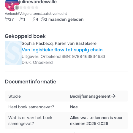
julinevandewalle
Verkocht
Volgers
Items
Laatst verkocht
37
1
4
2 maanden geleden
Gekoppeld boek
Sophia Pasbecq, Karen van Bastelaere
Van logistieke flow tot supply chain
Uitgever: Onbekend
ISBN: 9789463934633
Druk: Onbekend
Documentinformatie
Studie
Bedrijfsmanagement
Heel boek samengevat?
Nee
Wat is er van het boek
Alles wat te kennen is voor
samengevat?
examen 2025-2026