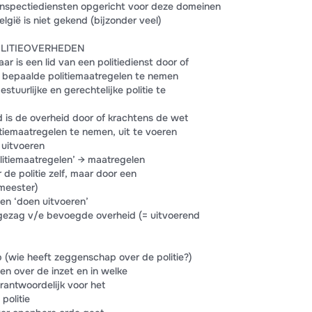
 inspectiediensten opgericht voor deze domeinen
elgië is niet gekend (bijzonder veel)
OLITIEOVERHEDEN
ar is een lid van een politiedienst door of
bepaalde politiemaatregelen te nemen
stuurlijke en gerechtelijke politie te
id is de overheid door of krachtens de wet
tiemaatregelen te nemen, uit te voeren
 uitvoeren
litiemaatregelen’ → maatregelen
e politie zelf, maar door een
meester)
en ‘doen uitvoeren’
er gezag v/e bevoegde overheid (= uitvoerend
 (wie heeft zeggenschap over de politie?)
en over de inzet en in welke
erantwoordelijk voor het
politie