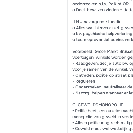
onderzoeken o.l.v. PdK of OR
o Doel: bewijzen vinden + dad
 N = nazorgende functie
o Alles wat hiervoor niet gewer
o bv. psychische hulpverlening a
o technopreventief advies verl
Voorbeeld: Grote Markt Bruss
voertuigen, winkels worden g
- Raadgeven: zet je auto bv. o
voor je ramen van de winkel, ve
- Ontraden: politie op straat 
- Reguleren
- Onderzoeken: neutraliseer de
- Nazorg: helpen wanneer er ie
C. GEWELDSMONOPOLIE
• Politie heeft een unieke mach
monopolie van geweld in vrede
• Alleen politie mag rechtmatig
• Geweld moet wel wettelijk ge