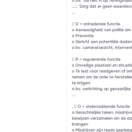
o bv. ‘Ga niet in op fishingmai
...’, ‘Zorg dat er geen waardevo
...
 O = ontradende functie
o Aanwezigheid van politie om
o Preventie
o Gericht aan potentiële dader
o bv. cameratoezicht, interventie
 R = regulerende functie
o Onveilige plaatsen en situati
o Te laat voor raadgeven of on
nemen om de orde te herstelle
te krijgen
o bv. verlichting op gevaarlijke 
...
,  O = onderzoekende functie
o Gerechtelijke taken: misdrij
bewijzen verzamelen om de da
brengen
o Misdrijven zijn reeds geplee