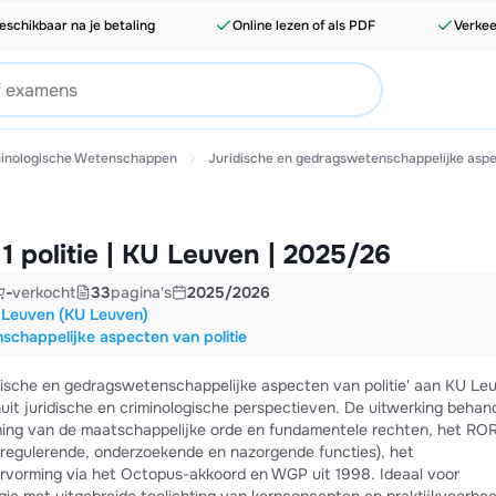
eschikbaar na je betaling
Online lezen of als PDF
Verkee
minologische Wetenschappen
Juridische en gedragswetenschappelijke aspec
1 politie | KU Leuven | 2025/26
-
verkocht
33
pagina's
2025/2026
t Leuven (KU Leuven)
schappelijke aspecten van politie
dische en gedragswetenschappelijke aspecten van politie' aan KU Le
uit juridische en criminologische perspectieven. De uitwerking behan
erming van de maatschappelijke orde en fundamentele rechten, het R
regulerende, onderzoekende en nazorgende functies), het
ervorming via het Octopus-akkoord en WGP uit 1998. Ideaal voor