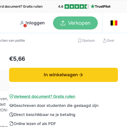
rd document? Gratis ruilen
4,6
TrustPilot
Inloggen
Verkopen
ten van politie
Opslaan
Deel
€5,66
In winkelwagen
Verkeerd document? Gratis ruilen
uven,
delt
Geschreven door studenten die geslaagd zijn
ORON-
Direct beschikbaar na je betaling
Online lezen of als PDF