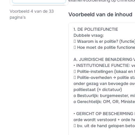
examenvoorbereiding op criminolog
Voorbeeld 4 van de 33
Voorbeeld van de inhoud
pagina's
1. DE POLITIEFUNCTIE
Dubbele vraag:
 Waarom is er politie? (functie
 Hoe moet de politie function
A. JURIDISCHE BENADERING 
• INSTITUTIONELE FUNCTIE: verw
 Politie-instellingen (lokaal en
 Politie-overheden → politie s
onder gezag van bevoegde ove
politiestaat (≈ dictatuur)
o Bestuurlijk: burgemeester, mi
o Gerechtelijk: OM, OR, Minister 
• GERICHT OP BESCHERMING 
orde wordt verstoord + orde he
 bv. uit de hand gelopen bet