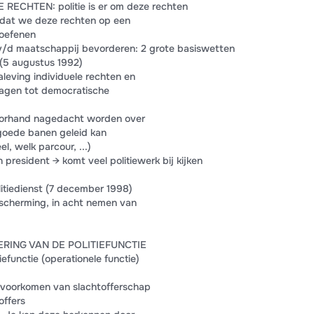
ECHTEN: politie is er om deze rechten
 dat we deze rechten op een
toefenen
v/d maatschappij bevorderen: 2 grote basiswetten
 (5 augustus 1992)
naleving individuele rechten en
ragen tot democratische
voorhand nagedacht worden over
 goede banen geleid kan
l, welk parcour, ...)
president → komt veel politiewerk bij kijken
itiedienst (7 december 1998)
escherming, in acht nemen van
RING VAN DE POLITIEFUNCTIE
efunctie (operationele functie)
 voorkomen van slachtofferschap
offers