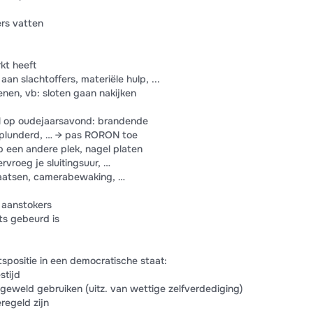
ers vatten
kt heeft
an slachtoffers, materiële hulp, ...
enen, vb: sloten gaan nakijken
el op oudejaarsavond: brandende
eplunderd, … → pas RORON toe
p een andere plek, nagel platen
rvroeg je sluitingsuur, …
plaatsen, camerabewaking, …
 aanstokers
ts gebeurd is
tspositie in een democratische staat:
stijd
 geweld gebruiken (uitz. van wettige zelfverdediging)
regeld zijn