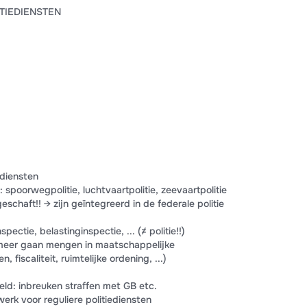
ITIEDIENSTEN
 diensten
 spoorwegpolitie, luchtvaartpolitie, zeevaartpolitie
eschaft!! → zijn geïntegreerd in de federale politie
ctie, belastinginspectie, ... (≠ politie!!)
h meer gaan mengen in maatschappelijke
, fiscaliteit, ruimtelijke ordening, ...)
ld: inbreuken straffen met GB etc.
erk voor reguliere politiediensten