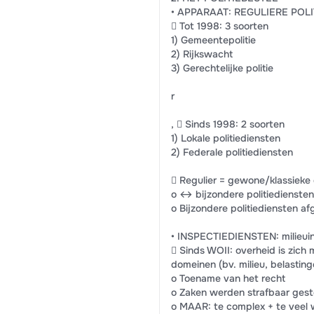
• APPARAAT: REGULIERE POL
 Tot 1998: 3 soorten
1) Gemeentepolitie
2) Rijkswacht
3) Gerechtelijke politie
r
,  Sinds 1998: 2 soorten
1) Lokale politiediensten
2) Federale politiediensten
 Regulier = gewone/klassieke
o ↔ bijzondere politiediensten:
o Bijzondere politiediensten afg
• INSPECTIEDIENSTEN: milieuinspe
 Sinds WOII: overheid is zic
domeinen (bv. milieu, belastingen
o Toename van het recht
o Zaken werden strafbaar geste
o MAAR: te complex + te veel w