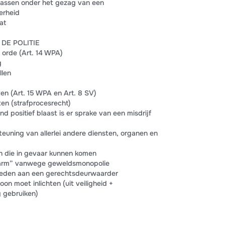
epassen onder het gezag van een
verheid
at
DE POLITIE
e orde (Art. 14 WPA)
g
llen
jven (Art. 15 WPA en Art. 8 SV)
ten (strafprocesrecht)
d positief blaast is er sprake van een misdrijf
teuning van allerlei andere diensten, organen en
an die in gevaar kunnen komen
ke arm” vanwege geweldsmonopolie
 bieden aan een gerechtsdeurwaarder
oon moet inlichten (uit veiligheid +
g gebruiken)