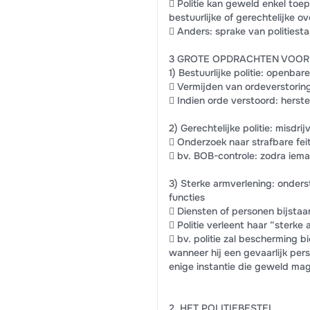
 Politie kan geweld enkel to
bestuurlijke of gerechtelijke o
 Anders: sprake van politiesta
3 GROTE OPDRACHTEN VOOR 
1) Bestuurlijke politie: openbar
 Vermijden van ordeverstorin
 Indien orde verstoord: herste
2) Gerechtelijke politie: misdri
 Onderzoek naar strafbare fei
 bv. BOB-controle: zodra ieman
3) Sterke armverlening: onders
functies
 Diensten of personen bijsta
 Politie verleent haar “ster
 bv. politie zal bescherming
wanneer hij een gevaarlijk pers
enige instantie die geweld ma
2. HET POLITIEBESTEL