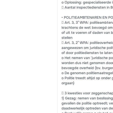
o Oplossing: gespecialiseerde
 Aantal inspectiediensten in B
• POLITIEAMBTENAREN EN P
 Art. 3, 3° WPA: politieambtena
krachtens de wet bevoegd om 
of uit te voeren of daden van be
stellen
 Art. 3, 2° WPA: politieoverhe
aangewezen om juridische poli
of door politiediensten te laten
o Het nemen van ‘juridische po
worden dus niet genomen door d
bevoegde overheid (bv. burge
o De genomen politiemaatregel
o Politie treedt altijd op ond
orgaan)
 3 kwesties voor zeggenschap
1) Gezag: nemen van beslissing
gevallen de politie optreedt; v
daadwerkelijk optreden van de 