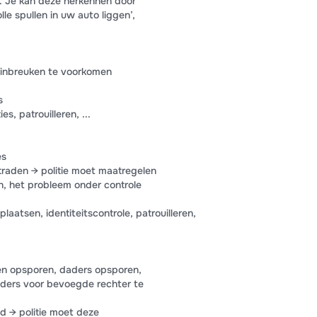
ls. Je kan deze herkennen door
lle spullen in uw auto liggen’,
 inbreuken te voorkomen
s
s, patrouilleren, ...
es
traden → politie moet maatregelen
n, het probleem onder controle
plaatsen, identiteitscontrole, patrouilleren,
ven opsporen, daders opsporen,
ders voor bevoegde rechter te
gd → politie moet deze