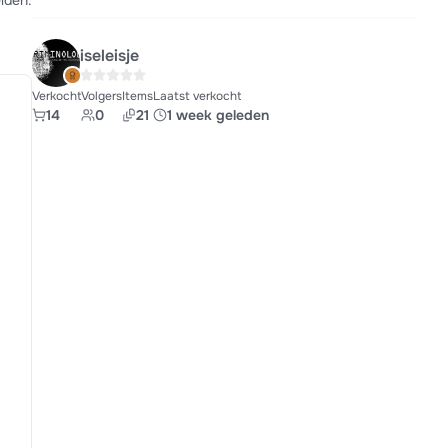
lden.
iseleisje
Verkocht
Volgers
Items
Laatst verkocht
14
0
21
1 week geleden