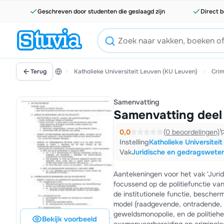
Geschreven door studenten die geslaagd zijn
Direct b
Terug
Katholieke Universiteit Leuven (KU Leuven)
Cri
Samenvatting
Samenvatting deel 
0,0
(0 beoordelingen)
Instelling
Katholieke Universitei
Vak
Juridische en gedragsweten
Aantekeningen voor het vak 'Juri
focussend op de politiefunctie van
de institutionele functie, besch
model (raadgevende, ontradende, 
geweldsmonopolie, en de politieh
Bekijk voorbeeld