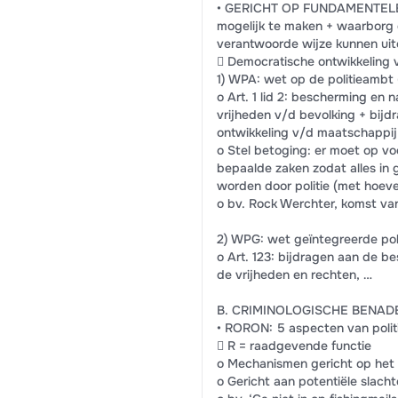
• GERICHT OP FUNDAMENTELE R
mogelijk te maken + waarborg
verantwoorde wijze kunnen ui
 Democratische ontwikkeling 
1) WPA: wet op de politieambt
o Art. 1 lid 2: bescherming en 
vrijheden v/d bevolking + bijd
ontwikkeling v/d maatschappij
o Stel betoging: er moet op 
bepaalde zaken zodat alles in
worden door politie (met hoevee
o bv. Rock Werchter, komst van 
2) WPG: wet geïntegreerde pol
o Art. 123: bijdragen aan de b
de vrijheden en rechten, …
B. CRIMINOLOGISCHE BENADE
• RORON: 5 aspecten van politi
 R = raadgevende functie
o Mechanismen gericht op het
o Gericht aan potentiële slacht