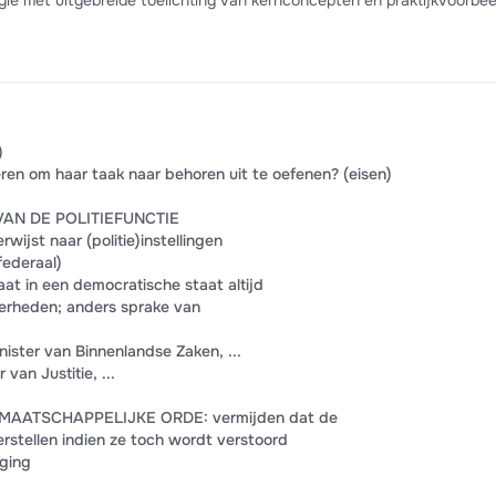
ie met uitgebreide toelichting van kernconcepten en praktijkvoorbee
)
eren om haar taak naar behoren uit te oefenen? (eisen)
VAN DE POLITIEFUNCTIE
ijst naar (politie)instellingen
 federaal)
taat in een democratische staat altijd
rheden; anders sprake van
nister van Binnenlandse Zaken, ...
van Justitie, ...
MAATSCHAPPELIJKE ORDE: vermijden dat de
rstellen indien ze toch wordt verstoord
oging