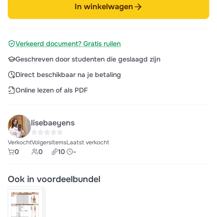
In winkelwagen
Verkeerd document? Gratis ruilen
Geschreven door studenten die geslaagd zijn
Direct beschikbaar na je betaling
Online lezen of als PDF
lisebaeyens
Verkocht
Volgers
Items
Laatst verkocht
0
0
10
-
Ook in voordeelbundel