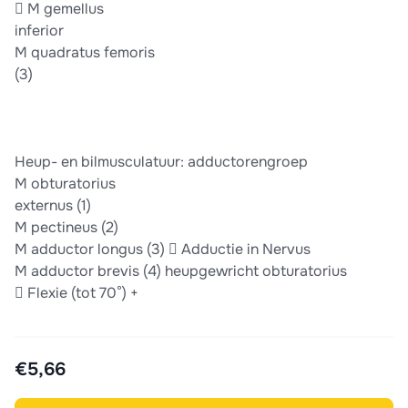
 M gemellus
inferior
M quadratus femoris
(3)
Heup- en bilmusculatuur: adductorengroep
M obturatorius
externus (1)
M pectineus (2)
M adductor longus (3)  Adductie in Nervus
M adductor brevis (4) heupgewricht obturatorius
 Flexie (tot 70°) +
€5,66