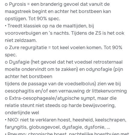
o Pyrosis = een branderig gevoel dat vanuit de
maagstreek begint en achter het borstbeen kan
opstijgen. Tot 90% spec.
• Treedt klassiek op na de maaltijden, bij
vooroverbuigen en ’s nachts. Tijdens de ZS is het ook
niet zeldzaam.
o Zure regurgitatie = tot keel voelen komen. Tot 90%
spec.
o Dysfagie (het gevoel dat het voedsel retrosternaal
moeite ondervindt om te zakken) en odynofagie (pijn
achter het borstbeen
tijdens de passage van de voedselbolus) zien we bij
oesophagitis en/of een vernauwing dr littekenvorming
o Extra-oesophageale/atypische sympt, maar die
relatie steunt niet steeds op harde bewijsvoering,
onderlijnde wel
• NKO: niet te verklaren hoest, heesheid, keelschrapen,
faryngitis, globusgevoel, dysfagie, dysfonie, …
• Pneumo: chronische hoest, nachtelijke hoestbuien met