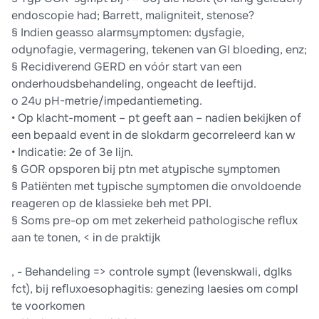
endoscopie had; Barrett, maligniteit, stenose?
§ Indien geasso alarmsymptomen: dysfagie,
odynofagie, vermagering, tekenen van GI bloeding, enz;
§ Recidiverend GERD en vóór start van een
onderhoudsbehandeling, ongeacht de leeftijd.
o 24u pH-metrie/impedantiemeting.
• Op klacht-moment – pt geeft aan – nadien bekijken of
een bepaald event in de slokdarm gecorreleerd kan w
• Indicatie: 2e of 3e lijn.
§ GOR opsporen bij ptn met atypische symptomen
§ Patiënten met typische symptomen die onvoldoende
reageren op de klassieke beh met PPI.
§ Soms pre-op om met zekerheid pathologische reﬂux
aan te tonen, < in de praktijk
, - Behandeling => controle sympt (levenskwali, dglks
fct), bij reﬂuxoesophagitis: genezing laesies om compl
te voorkomen