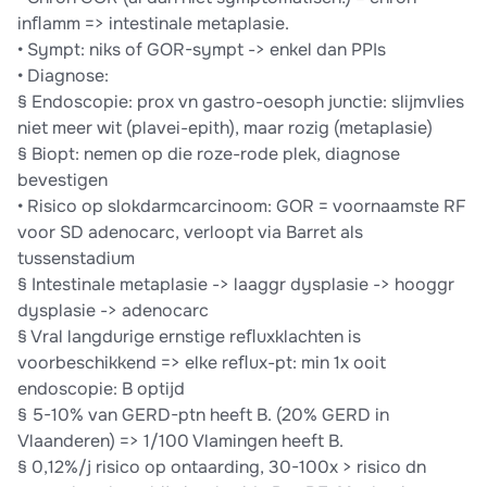
inﬂamm => intestinale metaplasie.
• Sympt: niks of GOR-sympt -> enkel dan PPIs
• Diagnose:
§ Endoscopie: prox vn gastro-oesoph junctie: slijmvlies
niet meer wit (plavei-epith), maar rozig (metaplasie)
§ Biopt: nemen op die roze-rode plek, diagnose
bevestigen
• Risico op slokdarmcarcinoom: GOR = voornaamste RF
voor SD adenocarc, verloopt via Barret als
tussenstadium
§ Intestinale metaplasie -> laaggr dysplasie -> hooggr
dysplasie -> adenocarc
§ Vral langdurige ernstige reﬂuxklachten is
voorbeschikkend => elke reﬂux-pt: min 1x ooit
endoscopie: B optijd
§ 5-10% van GERD-ptn heeft B. (20% GERD in
Vlaanderen) => 1/100 Vlamingen heeft B.
§ 0,12%/j risico op ontaarding, 30-100x > risico dn