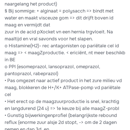
naargelang het product)
§ Bij sommige: + alginaat = polysacch => bindt met
water en maakt visceuze gom => dit drijft boven id
maag en vermijdt dat
zuur in de acid pXocket vn een hernia trgvloeit. Na
maaltijd en vral savonds voor het slapen.
o Histamine(H2)- rec antagonisten op pariëtale cel id
maag => < maagZproductie. < ericiënt, nt meer beschikb
in BE
o PPI (esomeprazol, lansoprazol, omeprazol,
pantoprazol, rabeprazol)
• Pas omgezet naar actief product in het zure milieu vd
maag, blokkeren de H+/K+ ATPase-pomp vd pariëtale
cel
• Het erect op de maagzuurproductie is snel, krachtig
en langdurend (24 u) => 1e keuze bij alle maagZ-probl
• Gunstig bijwerkingenproﬁel (belangrijkste rebound
reﬂux (enorme zuur alsje 2d stopt, -> om de 2 dagen
nemen en dan 3d, en