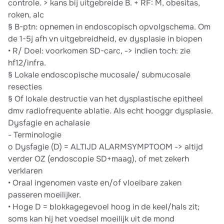
controle. > kans bij uitgebreide B. + RF: M, obesitas,
roken, alc
§ B-ptn: opnemen in endoscopisch opvolgschema. Om
de 1-5j afh vn uitgebreidheid, ev dysplasie in biopen
• R/ Doel: voorkomen SD-carc, -> indien toch: zie
hf12/infra.
§ Lokale endoscopische mucosale/ submucosale
resecties
§ Of lokale destructie van het dysplastische epitheel
dmv radiofrequente ablatie. Als echt hooggr dysplasie.
Dysfagie en achalasie
- Terminologie
o Dysfagie (D) = ALTIJD ALARMSYMPTOOM -> altijd
verder OZ (endoscopie SD+maag), of met zekerh
verklaren
• Oraal ingenomen vaste en/of vloeibare zaken
passeren moeilijker.
• Hoge D = blokkagegevoel hoog in de keel/hals zit;
soms kan hij het voedsel moeilijk uit de mond