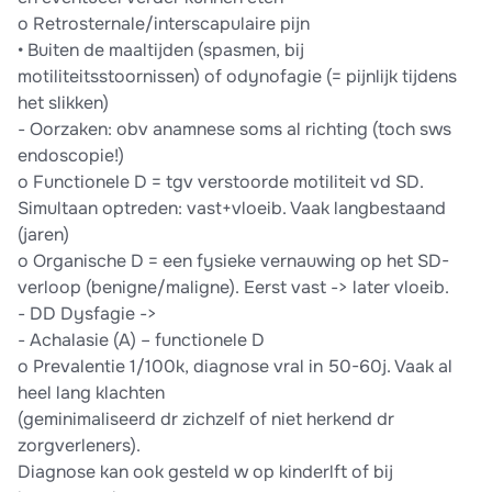
o Retrosternale/interscapulaire pijn
• Buiten de maaltijden (spasmen, bij
motiliteitsstoornissen) of odynofagie (= pijnlijk tijdens
het slikken)
- Oorzaken: obv anamnese soms al richting (toch sws
endoscopie!)
o Functionele D = tgv verstoorde motiliteit vd SD.
Simultaan optreden: vast+vloeib. Vaak langbestaand
(jaren)
o Organische D = een fysieke vernauwing op het SD-
verloop (benigne/maligne). Eerst vast -> later vloeib.
- DD Dysfagie ->
- Achalasie (A) – functionele D
o Prevalentie 1/100k, diagnose vral in 50-60j. Vaak al
heel lang klachten
(geminimaliseerd dr zichzelf of niet herkend dr
zorgverleners).
Diagnose kan ook gesteld w op kinderlft of bij