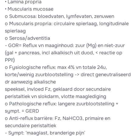
• Lamina propria
• Muscularis mucosae
o Submucosa: bloedvaten, lymfevaten, zenuwen
o Muscularis propria: circulaire spierlaag, longitudinale
spierlaag
o Serosa/adventitia
- GOR= Reﬂux vn maaginhoud: zuur (Mg) en niet-zuur
(gal + pancreas, incl alkalkisch uit duod, < reactie op
PPI!)
o Fysiologische reﬂux: max 4% vn totale 24u,
korte/weinig zuurblootstelling -> direct geneutraliseerd
dr aanwezig alkalische
speeksel, invloed Fz, geklaard door secundaire
peristaltiek vn slokdarm, vlotte maaglediging
o Pathologische reﬂux: langere zuurblootstelling +
sympt. = GERD
o Anti-reﬂux barrière: Fz, NaHCO3, primaire en
secundaire peristaltiek
- Sympt: ‘maaglast, branderige pijn’