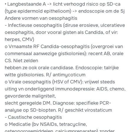
• Langbestaande A -> licht verhoogd risico op SD-ca
(type epidermoïd epithelioom) -> endoscopie om de 5j
Andere vormen van oesophagitis
- Infectieuse oesophagitis (diruse erosieve, ulceratieve
oesophagitis, door vooral gisten als Candida, of vir:
herpes, CMV)
o Vrnaamste RF Candida-oesophagitis (overgroei van
commensaal aanwezige gistkolonies): recent AB, orale
CS. Niet zelden
hebben ze ook orale candidase. Endoscopie: talrijke
witte gistkolonies. R/ antimycoticum
o Virale oesophagitis (HSV of CMV): vrijwel steeds
uiting vn onderliggend immunodepressie: AIDS, chemo,
gevorderde maligniteit,
slecht geregelde DM. Diagnose: speciﬁeke PCR-
analyse op SD-biopten. R/ geschikt virostaticum
- Caustische oesophagitis
o Medicatie (bv NSAIDs, tetracycline,
osteoporosemiddelen, calciumpreparaten) zonder