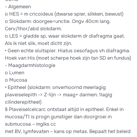
- Algemeen
o HES = m cricoideus (dwarse spier, slikken, bewust)
o Slokdarm: doorgee<unctie. Ongv 40cm lang.
Cerv/thor/abd slokdarm.
o LES = gladde sp, waar slokdarm dr diafragma gaat.
Als ik niet slik, moet dicht zijn.
• Geen echte sluitspier. Hiatus oesofagus vh diafragma.
Hoek van His (moet scherpe hoek zijn tsn SD en fundus)
- Maagdarmhistologie
o Lumen
o Mucosa
• Epitheel (slokdarm: onverhoornd meerlagig
plaveiselepith -> Z-lijn -> maag+ darmen: 1lagig
cilinderepitheel)
§ Plaveiselcelcarc ontstaat altijd in epitheel. Enkel in
mucosa/T1 is progn gunstiger dan doorgroei in
submucosa – mglks cc
met BV, lymfevaten – kans op metas. Bepaalt het beleid