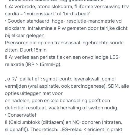
§ A: verbrede, atone slokdarm, ﬁliforme vernauwing thv
cardia = ‘muizenstaart’ of ‘bird’s beak’
• Gouden standaard: hoge- resolutie-manometrie vd
slokdarm. Intraluminele P w gemeten door talrijke dicht
bij elkaar gelegen
Psensoren die op een transnasaal ingebrachte sonde
zitten. Duurt 15min.
§ A: verlies aan peristaltiek en een onvolledige LES-
relaxatie (IRP > 15mmHg).
, o R/ ‘palliatief’: sympt-contr, levenskwali, compl
vermijden (vral aspiratie, ook carcinogenese), SDM, alle
opties uitleggen met voor
en nadelen, geen enkele behandeling geeft een
deﬁnitief resultaat, vaak herhaling of switch nodig.
• Conservatief
§ (Calciumblokk (diltiazem) en NO-donoren (nitraten,
sildenaﬁl)). Theoretisch: LES-relax. < ericient in prakt