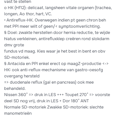
vast te stellen
o HK (Hf12): delicaat, langsheen vitale organen (trachea,
longen, Ao thor, hart, VC.
• Antireﬂux-HK. Overwegen indien pt geen chron beh
met PPI meer wilt of geen/< symptoomverlichting.
§ Doel: zwakte herstellen door hernia reductie, te wijde
hiatus verkleinen, antireﬂuxklep creëren rond slokdarm
dmv grote
fundus vd maag. Kies waar je het best in bent en obv
SD-motoriek.
§ Antacida en PPI enkel erect op maagZ-productie <->
HK: ook anti-reﬂux-mechanisme van gastro-oesofg
overgang hersteld
=> duodenale reﬂux (gal en pancreas) ook mee
behandeld.
Nissen 360° => druk in LES +++ Toupet 270° => voorste
deel SD nog vrij, druk in LES + Dor 180° ANT
Normale SD-motoriek Zwakke SD-motoriek: slechte
manometrieën