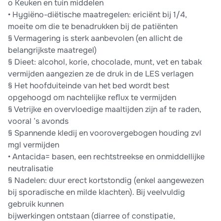
o Keuken en tuin middelen
• Hygiëno-diëtische maatregelen: ericiënt bij 1/4,
moeite om die te benadrukken bij de patiënten
§ Vermagering is sterk aanbevolen (en allicht de
belangrijkste maatregel)
§ Dieet: alcohol, korie, chocolade, munt, vet en tabak
vermijden aangezien ze de druk in de LES verlagen
§ Het hoofduiteinde van het bed wordt best
opgehoogd om nachtelijke reﬂux te vermijden
§ Vetrijke en overvloedige maaltijden zijn af te raden,
vooral ’s avonds
§ Spannende kledij en voorovergebogen houding zvl
mgl vermijden
• Antacida= basen, een rechtstreekse en onmiddellijke
neutralisatie
§ Nadelen: duur erect kortstondig (enkel aangewezen
bij sporadische en milde klachten). Bij veelvuldig
gebruik kunnen
bijwerkingen ontstaan (diarree of constipatie,