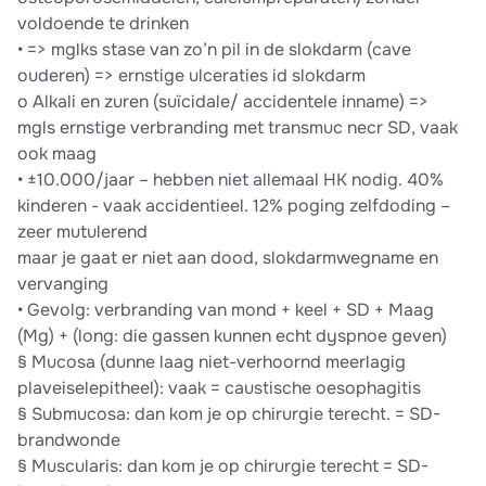
voldoende te drinken
• => mglks stase van zo’n pil in de slokdarm (cave
ouderen) => ernstige ulceraties id slokdarm
o Alkali en zuren (suïcidale/ accidentele inname) =>
mgls ernstige verbranding met transmuc necr SD, vaak
ook maag
• ±10.000/jaar – hebben niet allemaal HK nodig. 40%
kinderen - vaak accidentieel. 12% poging zelfdoding –
zeer mutulerend
maar je gaat er niet aan dood, slokdarmwegname en
vervanging
• Gevolg: verbranding van mond + keel + SD + Maag
(Mg) + (long: die gassen kunnen echt dyspnoe geven)
§ Mucosa (dunne laag niet-verhoornd meerlagig
plaveiselepitheel): vaak = caustische oesophagitis
§ Submucosa: dan kom je op chirurgie terecht. = SD-
brandwonde
§ Muscularis: dan kom je op chirurgie terecht = SD-