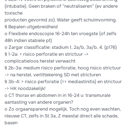
(intubatie). Geen braken of “neutraliseren” (ev andere
toxische
producten gevormd zo). Water geeft schuimvorming.
§ Bepalen uitgebreidheid
o Flexibele endoscopie 16-24h ten vroegste (of zelfs
48h indien stabiele pt)
o Zargar classiﬁcatie: stadium 1, 2a/b, 3a/b, 4. (p176)
§ 1-2a: < risico perforatie en strictuur ->
complicatieloos herstel verwacht
§ 2b-3a: medium risico perforatie, hoog risico strictuur
-> na herstel, verlittekening SD met stricturen
§ 3b-4: > risico perforatie (=> mediastinitis) en strictuur
-> HK noodzakelijk!
o CT thorax en abdomen in in 16-24 u: transmurale
aantasting van andere organen?
o Zo orgaansparend mogelijk. Toch nog even wachten,
nieuwe CT, zelfs in St 3a, Z meestal direct alle schade,
basen