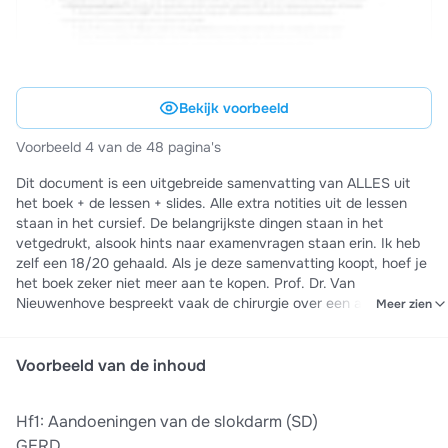
Bekijk voorbeeld
Voorbeeld 4 van de 48 pagina's
Dit document is een uitgebreide samenvatting van ALLES uit
het boek + de lessen + slides. Alle extra notities uit de lessen
staan in het cursief. De belangrijkste dingen staan in het
vetgedrukt, alsook hints naar examenvragen staan erin. Ik heb
zelf een 18/20 gehaald. Als je deze samenvatting koopt, hoef je
het boek zeker niet meer aan te kopen. Prof. Dr. Van
Nieuwenhove bespreekt vaak de chirurgie over een aandoening
Meer zien
die Prof. Dr. Delooze uitlegt, ik heb dit meteen bij het bijpassend
stukje gezet, zo is deze samenvatting een geïntegreerd geheel
en moet je niet constant zoeken waar je die aandoening nog
Voorbeeld van de inhoud
gezien hebt. Alles verloopt in volgorde, van mond tot kont zoals
in het boek en de lessen. Stuur me gerust een privé berichtje
Hf1: Aandoeningen van de slokdarm (SD)
voor eventuele vragen of een lagere prijs.
GERD