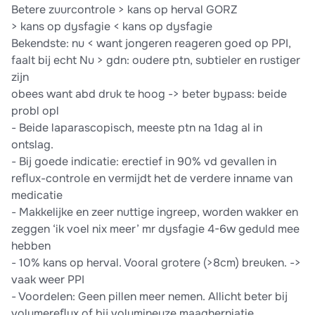
Betere zuurcontrole > kans op herval GORZ
> kans op dysfagie < kans op dysfagie
Bekendste: nu < want jongeren reageren goed op PPI,
faalt bij echt Nu > gdn: oudere ptn, subtieler en rustiger
zijn
obees want abd druk te hoog -> beter bypass: beide
probl opl
- Beide laparascopisch, meeste ptn na 1dag al in
ontslag.
- Bij goede indicatie: erectief in 90% vd gevallen in
reﬂux-controle en vermijdt het de verdere inname van
medicatie
- Makkelijke en zeer nuttige ingreep, worden wakker en
zeggen ‘ik voel nix meer’ mr dysfagie 4-6w geduld mee
hebben
- 10% kans op herval. Vooral grotere (>8cm) breuken. ->
vaak weer PPI
- Voordelen: Geen pillen meer nemen. Allicht beter bij
volumereﬂux of bij volumineuze maagherniatie