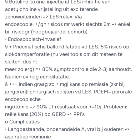
§ Botuline-toxine-injectie id LES: inhibitie van
acetylcholine vrijstelling uit exciterende
zenuwuiteinden => LES-relax. Via
endoscopie, </gn risicos mr werkt slechts 6m -> enkel
bij risicogr (hoogbejaarde, comorb)
• Endoscopisch-invasief
§ + Pneumatische ballondilatatie vd LES. 5% risico op
slokdarmperforatie (nu veel tools om dit meteen te
sluiten, dus nt
meer zo erg) => 80% symptcontrole die 2-3j aanhoudt.
Nadien ev nog een dilatatie.
§ +++ Indien graag zo < mgl kans op remissie (zkr bij
jongeren): chirurgisch splijten vd LES. POEM= perorale
endoscopische
myotomie => 90% LT resultaat voor +=10j. Probleem:
reële kans (20%) op GERD -> PPI’s
o Complicaties
• Langbestaande, onbehandelde A, vral bij ouderen ->
aspiratiepneumonie