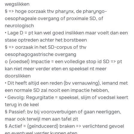
wegslikken
§ => hoge oorzaak thv pharynx, de pharyngo-
oesophageale overgang of proximale SD, of
neurologisch
• Lage D = pt kan wel goed inslikken maar voelt dan een
stase optreden achter het borstbeen
§ => oorzaak in het SD-corpus of thv
oesophagogastrische overgang
o (voedsel) Impactie = een volledige stop id SD => pt
kan niet meer verder eten en speeksel nt meer
doorslikken
• Dit heeft altijd een reden (bv vernauwing), iemand met
een normale SD zal nooit een impactie hebben,
• Gevolg: Regurgitatie = speeksel, slijm of voedsel keert
terug in de keel
§ Passief: bv bij vooroverbuigen of gaan neerliggen,
maar ook terwijl men aan tafel zit
§ Actief = (geïnduceerd) braken => verlichtend gevoel
en eventueel verder kunnen eten