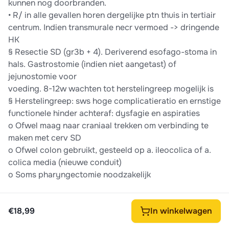
kunnen nog doorbranden.
• R/ in alle gevallen horen dergelijke ptn thuis in tertiair
centrum. Indien transmurale necr vermoed -> dringende
HK
§ Resectie SD (gr3b + 4). Deriverend esofago-stoma in
hals. Gastrostomie (indien niet aangetast) of
jejunostomie voor
voeding. 8-12w wachten tot herstelingreep mogelijk is
§ Herstelingreep: sws hoge complicatieratio en ernstige
functionele hinder achteraf: dysfagie en aspiraties
o Ofwel maag naar craniaal trekken om verbinding te
maken met cerv SD
o Ofwel colon gebruikt, gesteeld op a. ileocolica of a.
colica media (nieuwe conduit)
o Soms pharyngectomie noodzakelijk
€18,99
In winkelwagen
€18,99