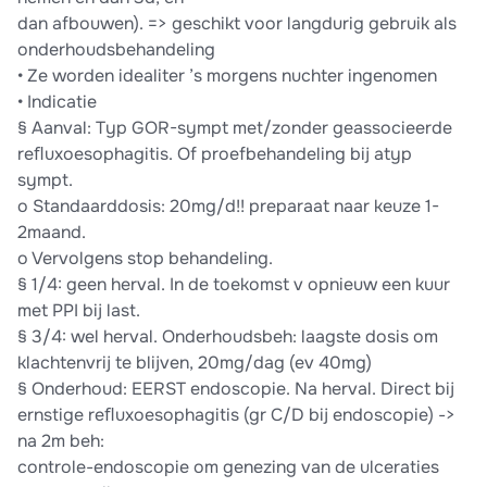
dan afbouwen). => geschikt voor langdurig gebruik als
onderhoudsbehandeling
• Ze worden idealiter ’s morgens nuchter ingenomen
• Indicatie
§ Aanval: Typ GOR-sympt met/zonder geassocieerde
reﬂuxoesophagitis. Of proefbehandeling bij atyp
sympt.
o Standaarddosis: 20mg/d!! preparaat naar keuze 1-
2maand.
o Vervolgens stop behandeling.
§ 1/4: geen herval. In de toekomst v opnieuw een kuur
met PPI bij last.
§ 3/4: wel herval. Onderhoudsbeh: laagste dosis om
klachtenvrij te blijven, 20mg/dag (ev 40mg)
§ Onderhoud: EERST endoscopie. Na herval. Direct bij
ernstige reﬂuxoesophagitis (gr C/D bij endoscopie) ->
na 2m beh:
controle-endoscopie om genezing van de ulceraties