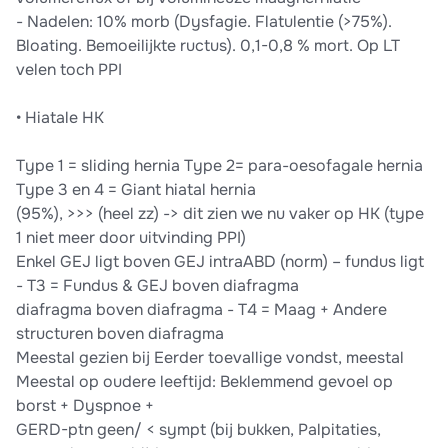
- Nadelen: 10% morb (Dysfagie. Flatulentie (>75%).
Bloating. Bemoeilijkte ructus). 0,1-0,8 % mort. Op LT
velen toch PPI
• Hiatale HK
Type 1 = sliding hernia Type 2= para-oesofagale hernia
Type 3 en 4 = Giant hiatal hernia
(95%), >>> (heel zz) -> dit zien we nu vaker op HK (type
1 niet meer door uitvinding PPI)
Enkel GEJ ligt boven GEJ intraABD (norm) – fundus ligt
- T3 = Fundus & GEJ boven diafragma
diafragma boven diafragma - T4 = Maag + Andere
structuren boven diafragma
Meestal gezien bij Eerder toevallige vondst, meestal
Meestal op oudere leeftijd: Beklemmend gevoel op
borst + Dyspnoe +
GERD-ptn geen/ < sympt (bij bukken, Palpitaties,