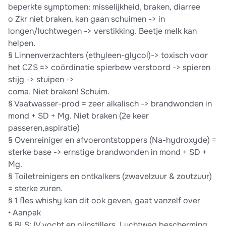
beperkte symptomen: misselijkheid, braken, diarree
o Zkr niet braken, kan gaan schuimen -> in
longen/luchtwegen -> verstikking. Beetje melk kan
helpen.
§ Linnenverzachters (ethyleen-glycol)-> toxisch voor
het CZS => coördinatie spierbew verstoord -> spieren
stijg -> stuipen ->
coma. Niet braken! Schuim.
§ Vaatwasser-prod = zeer alkalisch -> brandwonden in
mond + SD + Mg. Niet braken (2e keer
passeren,aspiratie)
§ Ovenreiniger en afvoerontstoppers (Na-hydroxyde) =
sterke base -> ernstige brandwonden in mond + SD +
Mg.
§ Toiletreinigers en ontkalkers (zwavelzuur & zoutzuur)
= sterke zuren.
§ 1 ﬂes whishy kan dit ook geven, gaat vanzelf over
• Aanpak
§ BLS: IV vocht en pijnstillers. Luchtweg bescherming