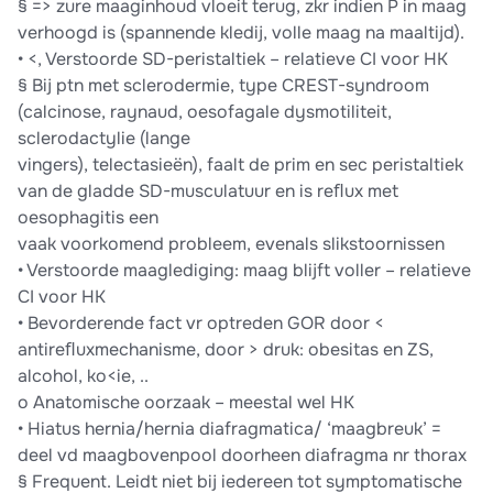
§ => zure maaginhoud vloeit terug, zkr indien P in maag
verhoogd is (spannende kledij, volle maag na maaltijd).
• <, Verstoorde SD-peristaltiek – relatieve CI voor HK
§ Bij ptn met sclerodermie, type CREST-syndroom
(calcinose, raynaud, oesofagale dysmotiliteit,
sclerodactylie (lange
vingers), telectasieën), faalt de prim en sec peristaltiek
van de gladde SD-musculatuur en is reﬂux met
oesophagitis een
vaak voorkomend probleem, evenals slikstoornissen
• Verstoorde maaglediging: maag blijft voller – relatieve
CI voor HK
• Bevorderende fact vr optreden GOR door <
antireﬂuxmechanisme, door > druk: obesitas en ZS,
alcohol, ko<ie, ..
o Anatomische oorzaak – meestal wel HK
• Hiatus hernia/hernia diafragmatica/ ‘maagbreuk’ =
deel vd maagbovenpool doorheen diafragma nr thorax
§ Frequent. Leidt niet bij iedereen tot symptomatische