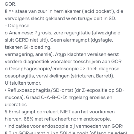
GOR.
§ => stase van zuur in herniakamer (‘acid pocket’), die
vervolgens slecht geklaard w en terugvloeit in SD.
- Diagnose
o Anamnese: Pyrosis, zure regurgitatie (afwezigheid
sluit GERD niet uit!). Geen alarmsympt (dysfagie,
tekenen GI-bloeding,
vermagering, anemie). Atyp klachten vereisen eerst
verdere diagnostiek vooraleer toeschrijven aan GOR
o Oesophagoscopie/endoscopie => doel: diagnose
oesophagitis, verwikkelingen (stricturen, Barrett).
Uitsluiten tumor.
• Reﬂuxoesophagitis/SD-ontst (dr Z-expositie op SD-
mucosa). Graad O-A-B-C-D: nrgelang erosies en
ulceraties
§ Ernst sympt correleert NIET aan het voorkomen
hiervan. 68% met reﬂux heeft norm endoscopie.
• Indicaties voor endoscopie bij vermoeden van GOR:
§ Typ GOR-sympt bij >= 50j die nooit (of lang geleden)