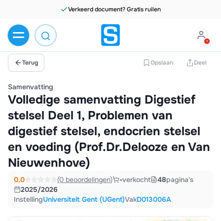
Terug
Opslaan
Deel
Samenvatting
Volledige samenvatting Digestief
stelsel Deel 1, Problemen van
digestief stelsel, endocrien stelsel
en voeding (Prof.Dr.Delooze en Van
Nieuwenhove)
0,0
(0 beoordelingen)
-
verkocht
48
pagina's
2025/2026
Instelling
Universiteit Gent (UGent)
Vak
D013006A