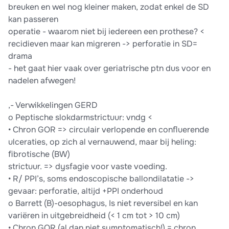
breuken en wel nog kleiner maken, zodat enkel de SD
kan passeren
operatie - waarom niet bij iedereen een prothese? <
recidieven maar kan migreren -> perforatie in SD=
drama
- het gaat hier vaak over geriatrische ptn dus voor en
nadelen afwegen!
,- Verwikkelingen GERD
o Peptische slokdarmstrictuur: vndg <
• Chron GOR => circulair verlopende en conﬂuerende
ulceraties, op zich al vernauwend, maar bij heling:
ﬁbrotische (BW)
strictuur. => dysfagie voor vaste voeding.
• R/ PPI’s, soms endoscopische ballondilatatie ->
gevaar: perforatie, altijd +PPI onderhoud
o Barrett (B)-oesophagus, Is niet reversibel en kan
variëren in uitgebreidheid (< 1 cm tot > 10 cm)
• Chron GOR (al dan niet symptomatisch!) = chron