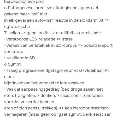
beroepsactieve pers.
o Pathogenese: precieze etiologische agens niet
gekend maar ‘het’ lokt
in elk geval een auto-imm reactie in de slokdarm uit =>
cytotoxische
T-cellen => ganglionitis => motiliteitsstoornis met:
• Verstoorde LES-relaxatie => stase
• Verlies van peristaltiek in SD-corpus => bolustransport
verstoord
• => dilatatie SD
o Sympt:
• Traag progressieve dysfagie voor vast+vloeibaar. Pt
moet
bijdrinken om het voedsel te laten zakken.
• Vaak al aanpassingsgedrag (bep droge zaken niet
eten, traag eten, > drinken, > saus, soms rondlopen
voordat ze verder kunnen
eten of zich eens uitrekken). => kan hierdoor drastisch
vermageren (maar geen obligaat sympt; denk eerst aan