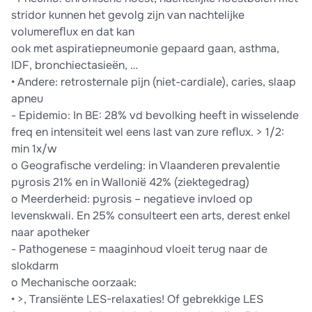
stridor kunnen het gevolg zijn van nachtelijke
volumereﬂux en dat kan
ook met aspiratiepneumonie gepaard gaan, asthma,
IDF, bronchiectasieën, …
• Andere: retrosternale pijn (niet-cardiale), caries, slaap
apneu
- Epidemio: In BE: 28% vd bevolking heeft in wisselende
freq en intensiteit wel eens last van zure reﬂux. > 1/2:
min 1x/w
o Geograﬁsche verdeling: in Vlaanderen prevalentie
pyrosis 21% en in Wallonië 42% (ziektegedrag)
o Meerderheid: pyrosis – negatieve invloed op
levenskwali. En 25% consulteert een arts, derest enkel
naar apotheker
- Pathogenese = maaginhoud vloeit terug naar de
slokdarm
o Mechanische oorzaak:
• >, Transiënte LES-relaxaties! Of gebrekkige LES