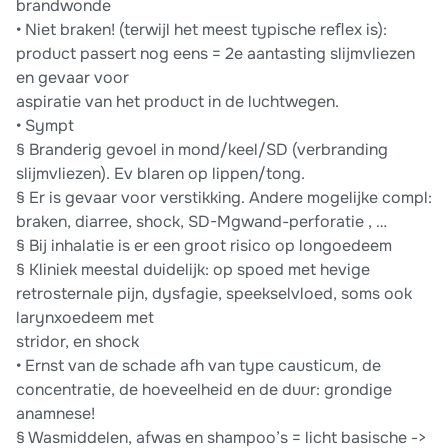
brandwonde
• Niet braken! (terwijl het meest typische reﬂex is):
product passert nog eens = 2e aantasting slijmvliezen
en gevaar voor
aspiratie van het product in de luchtwegen.
• Sympt
§ Branderig gevoel in mond/keel/SD (verbranding
slijmvliezen). Ev blaren op lippen/tong.
§ Er is gevaar voor verstikking. Andere mogelijke compl:
braken, diarree, shock, SD-Mgwand-perforatie , …
§ Bij inhalatie is er een groot risico op longoedeem
§ Kliniek meestal duidelijk: op spoed met hevige
retrosternale pijn, dysfagie, speekselvloed, soms ook
larynxoedeem met
stridor, en shock
• Ernst van de schade afh van type causticum, de
concentratie, de hoeveelheid en de duur: grondige
anamnese!
§ Wasmiddelen, afwas en shampoo’s = licht basische ->