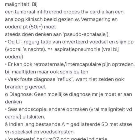
maligniteit! Bij
een tumoraal inﬁltrerend proces thv cardia kan een
analoog klinisch beeld gezien w. Vermagering en
oudere pt (50j+) moet
steeds doen denken aan 'pseudo-achalasie')
• Op LT: regurgitatie van onverteerd voedsel en slijm op
(vooral ’s nachts). => aspiratiepneumonie (vral bij
oudere)
• Er kan ook retrosternale/interscapulaire pijn optreden,
bij maaltijden maar ook soms buiten
• Vaak foute diagnose ‘reﬂux”, want niet zelden ook
branderig gevoel.
o Diagnose: Geen moeilijke diagnose mr je moet er aan
denken
• Sws endoscopie: andere oorzaken (vral maligniteit vd
cardia) uitsluiten.
§ Indien lang bestaande A = gedilateerde SD met stase
vn speeksel en voedselresten.
• ‘ouderwets’ bariumOZ nog goede indicatie.