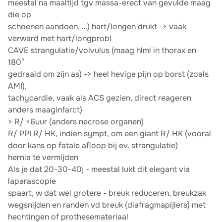
meestal na maaltijd tgv massa-erect van gevulde maag
die op
schoenen aandoen, …) hart/longen drukt -> vaak
verward met hart/longprobl
CAVE strangulatie/volvulus (maag hlml in thorax en
180°
gedraaid om zijn as) -> heel hevige pijn op borst (zoals
AMI),
tachycardie, vaak als ACS gezien, direct reageren
anders maaginfarct)
> R/ <6uur (anders necrose organen)
R/ PPI R/ HK, indien sympt, om een giant R/ HK (vooral
door kans op fatale aﬂoop bij ev. strangulatie)
hernia te vermijden
Als je dat 20-30-40j - meestal lukt dit elegant via
laparascopie
spaart, w dat wel grotere - breuk reduceren, breukzak
wegsnijden en randen vd breuk (diafragmapijlers) met
hechtingen of prothesemateriaal