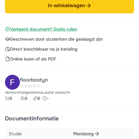
In winkelwagen
Verkeerd document? Gratis ruilen
Geschreven door studenten die geslaagd zijn
Direct beschikbaar na je betaling
Online lezen of als PDF
floorbostyn
Verkocht
Volgers
Items
Laatst verkocht
0
0
6
-
Documentinformatie
Studie
Mondzorg