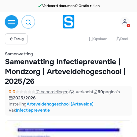
Terug
Opslaan
Deel
Samenvatting
Samenvatting Infectiepreventie |
Mondzorg | Arteveldehogeschool |
2025/26
0,0
(0 beoordelingen)
-
verkocht
69
pagina's
2025/2026
Instelling
Arteveldehogeschool (Artevelde)
Vak
Infectiepreventie