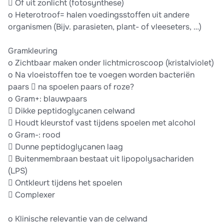
 Of uit zonlicht (fotosynthese)
o Heterotroof= halen voedingsstoffen uit andere
organismen (Bijv. parasieten, plant- of vleeseters, …)
Gramkleuring
o Zichtbaar maken onder lichtmicroscoop (kristalviolet)
o Na vloeistoffen toe te voegen worden bacteriën
paars  na spoelen paars of roze?
o Gram+: blauwpaars
 Dikke peptidoglycanen celwand
 Houdt kleurstof vast tijdens spoelen met alcohol
o Gram-: rood
 Dunne peptidoglycanen laag
 Buitenmembraan bestaat uit lipopolysachariden
(LPS)
 Ontkleurt tijdens het spoelen
 Complexer
o Klinische relevantie van de celwand