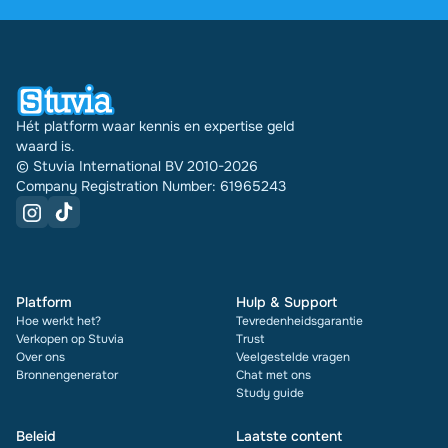
30978 documenten via Stuvia in meerdere landen
verkocht. En dat doen we al 16 jaar. Bij elk
document zie je bovendien de beoordeling en hoe
vaak het is verkocht.
Hét platform waar kennis en expertise geld
waard is.
© Stuvia International BV 2010-2026
Company Registration Number: 61965243
Platform
Hulp & Support
Hoe werkt het?
Tevredenheidsgarantie
Verkopen op Stuvia
Trust
Over ons
Veelgestelde vragen
Bronnengenerator
Chat met ons
Study guide
Beleid
Laatste content