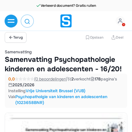
Terug
Opslaan
Deel
Samenvatting
Samenvatting Psychopathologie
kinderen en adolescenten - 16/20!
0,0
(0 beoordelingen)
2
verkocht
178
pagina's
2025/2026
Instelling
Vrije Universiteit Brussel (VUB)
Vak
Psychopatholgie van kinderen en adolescenten
(1023658BNR)