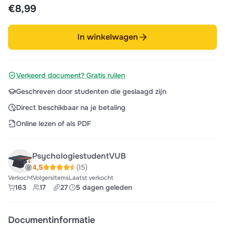
€8,99
In winkelwagen
Verkeerd document? Gratis ruilen
Geschreven door studenten die geslaagd zijn
Direct beschikbaar na je betaling
Online lezen of als PDF
PsychologiestudentVUB
4,5
(15)
Verkocht
Volgers
Items
Laatst verkocht
163
17
27
5 dagen geleden
Documentinformatie