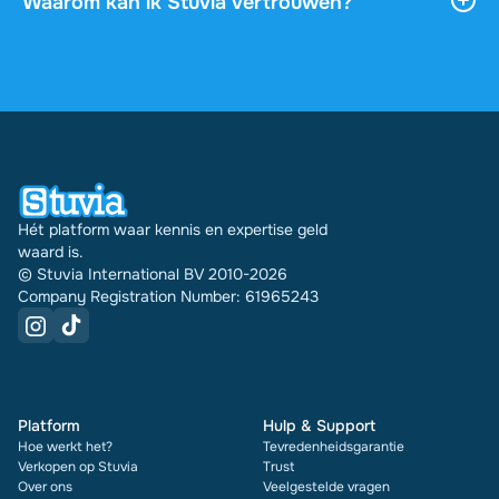
Waarom kan ik Stuvia vertrouwen?
via je profiel.
4,6 sterren op Google en Trustpilot uit meer dan
2.000 reviews. De afgelopen 30 dagen zijn er
31289 documenten via Stuvia in meerdere landen
verkocht. En dat doen we al 16 jaar. Bij elk
document zie je bovendien de beoordeling en hoe
vaak het is verkocht.
Hét platform waar kennis en expertise geld
waard is.
© Stuvia International BV 2010-2026
Company Registration Number: 61965243
Platform
Hulp & Support
Hoe werkt het?
Tevredenheidsgarantie
Verkopen op Stuvia
Trust
Over ons
Veelgestelde vragen