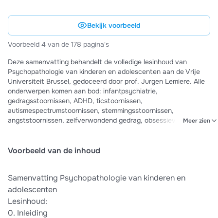
Bekijk voorbeeld
Voorbeeld 4 van de 178 pagina's
Deze samenvatting behandelt de volledige lesinhoud van
Psychopathologie van kinderen en adolescenten aan de Vrije
Universiteit Brussel, gedoceerd door prof. Jurgen Lemiere. Alle
onderwerpen komen aan bod: infantpsychiatrie,
gedragsstoornissen, ADHD, ticstoornissen,
autismespectrumstoornissen, stemmingsstoornissen,
angststoornissen, zelfverwondend gedrag, obsessieve-
Meer zien
compulsieve stoornis, middelenmisbruik, chronische ziekte,
trauma, eetstoornissen, én de zelfstudie hoofdstukken. De
samenvatting omvat dus alle informatie die gekend moet zijn
Voorbeeld van de inhoud
voor het examen, waardoor je het boek niet noodzakelijk hoeft
aan te kopen. Het document is optimaal voor
Samenvatting Psychopathologie van kinderen en
examenvoorbereiding en behandelt reproductievragen,
inzichtsvragen en casusvragen zoals ze op het examen
adolescenten
voorkomen. Veel succes allemaal :)
Lesinhoud:
0. Inleiding