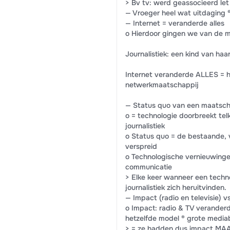
> Bv tv: werd geassocieerd let
— Vroeger heel wat uitdaging ®
— Internet = veranderde alles
o Hierdoor gingen we van de 
Journalistiek: een kind van haar
Internet veranderde ALLES = 
netwerkmaatschappij
— Status quo van een maatsch
o = technologie doorbreekt te
journalistiek
o Status quo = de bestaande,
verspreid
o Technologische vernieuwing
communicatie
> Elke keer wanneer een techn
journalistiek zich heruitvinden.
— Impact (radio en televisie) v
o Impact: radio & TV veranderd
hetzelfde model ® grote mediab
> = ze hadden dus impact MAAR