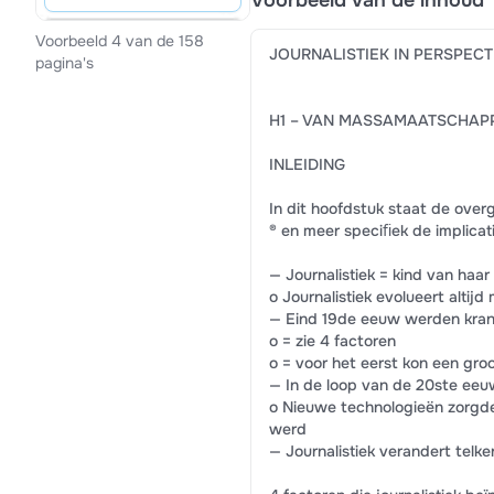
Voorbeeld van de inhoud
Voorbeeld 4 van de 158
JOURNALISTIEK IN PERSPECT
pagina's
H1 – VAN MASSAMAATSCHAP
INLEIDING
In dit hoofdstuk staat de ove
® en meer speciﬁek de implicat
— Journalistiek = kind van haar 
o Journalistiek evolueert alti
— Eind 19de eeuw werden kra
o = zie 4 factoren
o = voor het eerst kon een gro
— In de loop van de 20ste eeuw
o Nieuwe technologieën zorgden
werd
— Journalistiek verandert tel