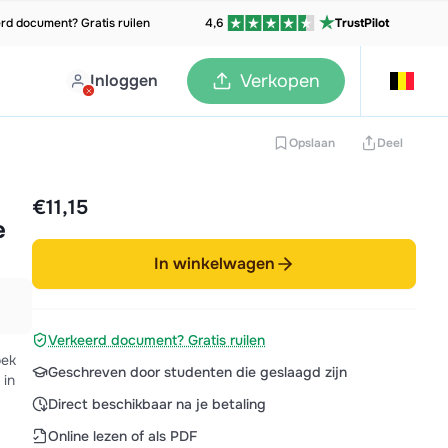
rd document? Gratis ruilen
4,6
TrustPilot
Inloggen
Verkopen
Opslaan
Deel
€11,15
e
In winkelwagen
Verkeerd document? Gratis ruilen
oek
Geschreven door studenten die geslaagd zijn
 in
Direct beschikbaar na je betaling
Online lezen of als PDF