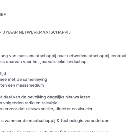
IEF
PIJ NAAR NETWERKMAATSCHAPPIJ
rgang van massamaatschappij naar netwerkmaatschappij centraal
ies daarvan voor het journalistieke landschap.
tijd
jd mee met de samenleving
nten een massamedium
ot deel van de bevolking dagelijks nieuws lezen
 volgenden radio en televisie
 ervoor dat nieuws sneller, directer en visueler
kens wanneer de maatschappij & technologie veranderden