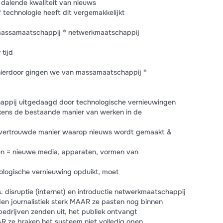
 dalende kwaliteit van nieuws
 technologie heeft dit vergemakkelijkt
massamaatschappij ® netwerkmaatschappij
 tijd
hierdoor gingen we van massamaatschappij ®
appij uitgedaagd door technologische vernieuwingen
lkens de bestaande manier van werken in de
 vertrouwde manier waarop nieuws wordt gemaakt &
en = nieuwe media, apparaten, vormen van
ologische vernieuwing opduikt, moet
s. disruptie (internet) en introductie netwerkmaatschappij
en journalistiek sterk MAAR ze pasten nog binnen
edrijven zenden uit, het publiek ontvangt
 ze braken het systeem niet volledig open