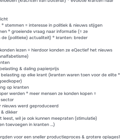
ïnvloeden (krachten van buitenaf) ® evolutie kranten naar
licht
 ® stemmen = interesse in politiek & nieuws stijgen
n ® groeiende vraag naar informatie (= ze
de (politieke) actualiteit) ® kranten: breder
konden lezen = hierdoor konden ze eQectief het nieuws
analfabetisme)
anten
elasting & daling papierprijs
belasting op elke krant (kranten waren toen voor de elite ®
 goedkoper)
ting op kranten
oper werden ® meer mensen ze konden kopen =
 sector
er nieuws werd geproduceerd
& dikker
t leest, wil je ook kunnen meepraten (stimulatie)
nen toevoegen in kranten …)
rgden voor een sneller productieproces & grotere oplages1