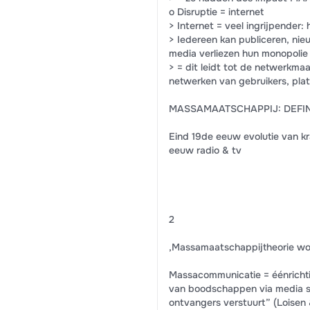
o Disruptie = internet
> Internet = veel ingrijpender:
> Iedereen kan publiceren, nieu
media verliezen hun monopolie
> = dit leidt tot de netwerkmaa
netwerken van gebruikers, pla
MASSAMAATSCHAPPIJ: DEFIN
Eind 19de eeuw evolutie van k
eeuw radio & tv
2
,Massamaatschappijtheorie wo
Massacommunicatie = éénrichti
van boodschappen via media st
ontvangers verstuurt” (Loisen 