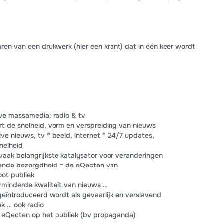
ren van een drukwerk (hier een krant) dat in één keer wordt
we massamedia: radio & tv
t de snelheid, vorm en verspreiding van nieuws
live nieuws, tv ® beeld, internet ® 24/7 updates,
snelheid
vaak belangrijkste katalysator voor veranderingen
ende bezorgdheid = de eQecten van
ot publiek
rminderde kwaliteit van nieuws …
geïntroduceerd wordt als gevaarlijk en verslavend
k … ook radio
 eQecten op het publiek (bv propaganda)