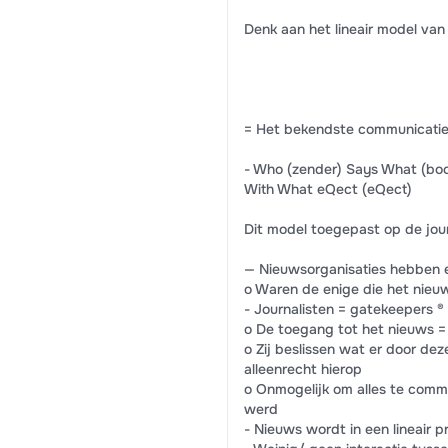
Denk aan het lineair model van
= Het bekendste communicatie
- Who (zender) Says What (bo
With What eQect (eQect)
Dit model toegepast op de jour
— Nieuwsorganisaties hebben e
o Waren de enige die het nieu
- Journalisten = gatekeepers 
o De toegang tot het nieuws = 
o Zij beslissen wat er door de
alleenrecht hierop
o Onmogelijk om alles te commu
werd
- Nieuws wordt in een lineair 