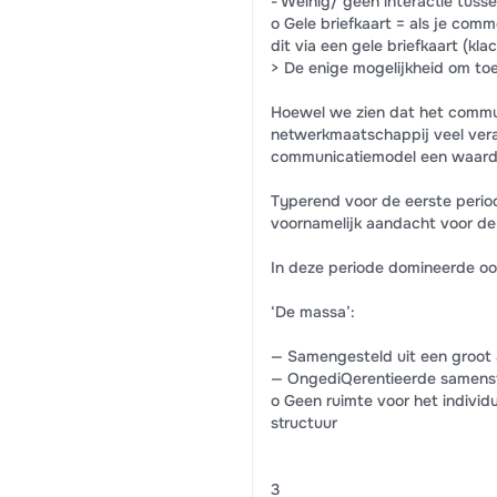
- Weinig/ geen interactie tusse
o Gele briefkaart = als je co
dit via een gele briefkaart (kl
> De enige mogelijkheid om to
Hoewel we zien dat het commun
netwerkmaatschappij veel vera
communicatiemodel een waarde
Typerend voor de eerste perio
voornamelijk aandacht voor d
In deze periode domineerde oo
‘De massa’:
— Samengesteld uit een groot 
— OngediQerentieerde samenst
o Geen ruimte voor het individ
structuur
3