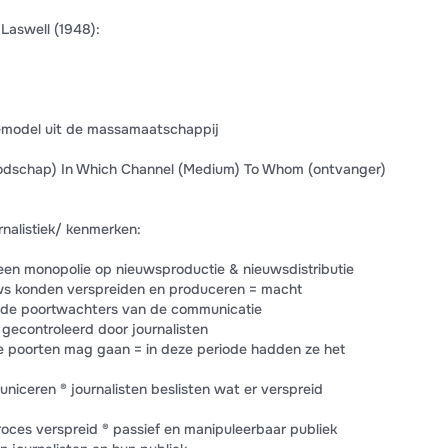
 Laswell (1948):
model uit de massamaatschappij
odschap) In Which Channel (Medium) To Whom (ontvanger)
nalistiek/ kenmerken:
en monopolie op nieuwsproductie & nieuwsdistributie
ws konden verspreiden en produceren = macht
® de poortwachters van de communicatie
gecontroleerd door journalisten
ze poorten mag gaan = in deze periode hadden ze het
niceren ® journalisten beslisten wat er verspreid
proces verspreid ® passief en manipuleerbaar publiek