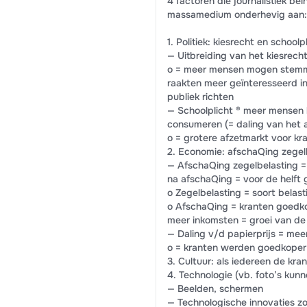
4 factoren die journalistiek be
massamedium onderhevig aan:
1. Politiek: kiesrecht en schoolp
— Uitbreiding van het kiesrecht
o = meer mensen mogen stemme
raakten meer geïnteresseerd in 
publiek richten
— Schoolplicht ® meer mensen 
consumeren (= daling van het 
o = grotere afzetmarkt voor kr
2. Economie: afschaQing zegelb
— AfschaQing zegelbelasting = 
na afschaQing = voor de helft
o Zegelbelasting = soort belas
o AfschaQing = kranten goedk
meer inkomsten = groei van de
— Daling v/d papierprijs = me
o = kranten werden goedkoper 
3. Cultuur: als iedereen de kran
4. Technologie (vb. foto’s kun
— Beelden, schermen
— Technologische innovaties zo