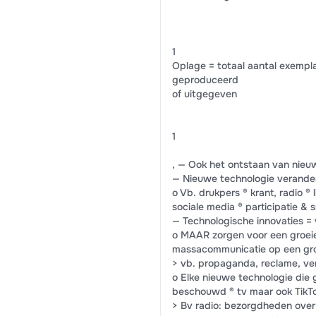
1
Oplage = totaal aantal exempla
geproduceerd
of uitgegeven
1
, — Ook het ontstaan van nieu
— Nieuwe technologie verander
o Vb. drukpers ® krant, radio ® 
sociale media ® participatie & 
— Technologische innovaties = 
o MAAR zorgen voor een groei
massacommunicatie op een gro
> vb. propaganda, reclame, ve
o Elke nieuwe technologie die 
beschouwd ® tv maar ook TikTo
> Bv radio: bezorgdheden over