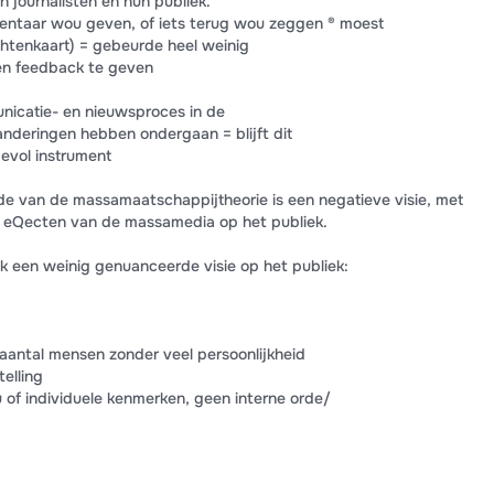
n journalisten en hun publiek.
mmentaar wou geven, of iets terug wou zeggen ® moest
achtenkaart) = gebeurde heel weinig
en feedback te geven
icatie- en nieuwsproces in de
nderingen hebben ondergaan = blijft dit
vol instrument
de van de massamaatschappijtheorie is een negatieve visie, met
e eQecten van de massamedia op het publiek.
k een weinig genuanceerde visie op het publiek:
aantal mensen zonder veel persoonlijkheid
elling
u of individuele kenmerken, geen interne orde/