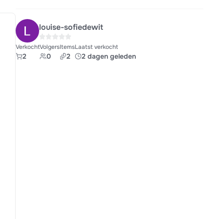
louise-sofiedewit
Verkocht
Volgers
Items
Laatst verkocht
2
0
2
2 dagen geleden