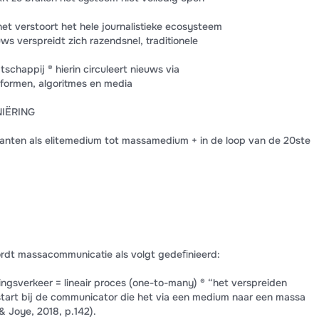
 het verstoort het hele journalistieke ecosysteem
ws verspreidt zich razendsnel, traditionele
tschappij ® hierin circuleert nieuws via
tformen, algoritmes en media
IËRING
ranten als elitemedium tot massamedium + in de loop van de 20ste
rdt massacommunicatie als volgt gedeﬁnieerd:
ngsverkeer = lineair proces (one-to-many) ® “het verspreiden
art bij de communicator die het via een medium naar een massa
& Joye, 2018, p.142).