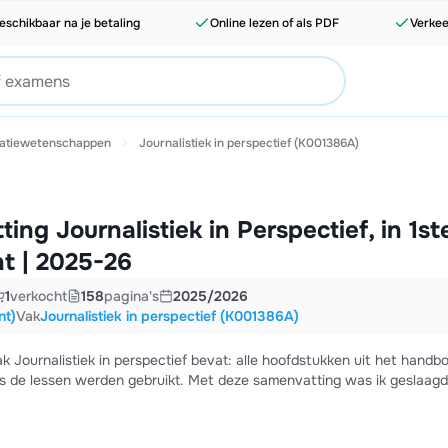
eschikbaar na je betaling
Online lezen of als PDF
Verkee
catiewetenschappen
Journalistiek in perspectief (K001386A)
ing Journalistiek in Perspectief, in 1st
nt | 2025-26
1
verkocht
158
pagina's
2025/2026
nt)
Vak
Journalistiek in perspectief (K001386A)
k Journalistiek in perspectief bevat: alle hoofdstukken uit het handb
ens de lessen werden gebruikt. Met deze samenvatting was ik geslaagd