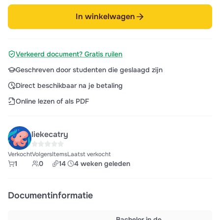
In winkelwagen
Verkeerd document? Gratis ruilen
Geschreven door studenten die geslaagd zijn
Direct beschikbaar na je betaling
Online lezen of als PDF
liekecatry
Verkocht
Volgers
Items
Laatst verkocht
1
0
14
4 weken geleden
Documentinformatie
Bachelor in de