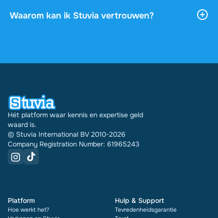
is. Je kunt het document online lezen of
downloaden, en het blijft onbeperkt toegankelijk
Waarom kan ik Stuvia vertrouwen?
via je profiel.
4,6 sterren op Google en Trustpilot uit meer dan
2.000 reviews. De afgelopen 30 dagen zijn er
31542 documenten via Stuvia in meerdere landen
verkocht. En dat doen we al 16 jaar. Bij elk
document zie je bovendien de beoordeling en hoe
vaak het is verkocht.
Hét platform waar kennis en expertise geld
waard is.
© Stuvia International BV 2010-2026
Company Registration Number: 61965243
Platform
Hulp & Support
Hoe werkt het?
Tevredenheidsgarantie