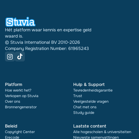
document zie je bovendien de beoordeling en hoe
vaak het is verkocht.
Hét platform waar kennis en expertise geld
waard is.
© Stuvia International BV 2010-2026
Company Registration Number: 61965243
Platform
Hulp & Support
Hoe werkt het?
Tevredenheidsgarantie
Verkopen op Stuvia
Trust
Over ons
Veelgestelde vragen
Bronnengenerator
Chat met ons
Study guide
Beleid
Laatste content
Copyright Center
Alle hogescholen & universiteiten
Erecode
Nieuwste samenvattingen