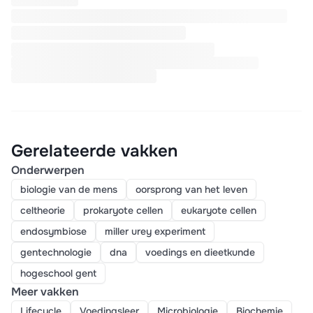
Gerelateerde vakken
Onderwerpen
biologie van de mens
oorsprong van het leven
celtheorie
prokaryote cellen
eukaryote cellen
endosymbiose
miller urey experiment
gentechnologie
dna
voedings en dieetkunde
hogeschool gent
Meer vakken
Lifecycle
Voedingsleer
Microbiologie
Biochemie