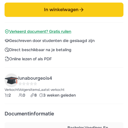
In winkelwagen
Verkeerd document? Gratis ruilen
Geschreven door studenten die geslaagd zijn
Direct beschikbaar na je betaling
Online lezen of als PDF
lunabourgeois4
Verkocht
Volgers
Items
Laatst verkocht
2
0
8
3 weken geleden
Documentinformatie
Bachelor Voedings En