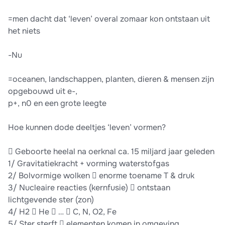
=men dacht dat ‘leven’ overal zomaar kon ontstaan uit
het niets
-Nu
=oceanen, landschappen, planten, dieren & mensen zijn
opgebouwd uit e-,
p+, n0 en een grote leegte
Hoe kunnen dode deeltjes ‘leven’ vormen?
 Geboorte heelal na oerknal ca. 15 miljard jaar geleden
1/ Gravitatiekracht + vorming waterstofgas
2/ Bolvormige wolken  enorme toename T & druk
3/ Nucleaire reacties (kernfusie)  ontstaan
lichtgevende ster (zon)
4/ H2  He  …  C, N, O2, Fe
5/ Ster sterft  elementen komen in omgeving