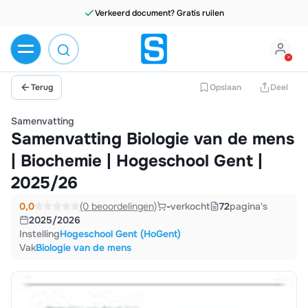
Verkeerd document? Gratis ruilen
Terug
Opslaan
Deel
Samenvatting
Samenvatting Biologie van de mens
| Biochemie | Hogeschool Gent |
2025/26
0,0
(0 beoordelingen)
-
verkocht
72
pagina's
2025/2026
Instelling
Hogeschool Gent (HoGent)
Vak
Biologie van de mens