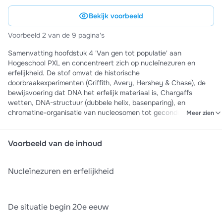
Bekijk voorbeeld
Voorbeeld 2 van de 9 pagina's
Samenvatting hoofdstuk 4 'Van gen tot populatie' aan
Hogeschool PXL en concentreert zich op nucleïnezuren en
erfelijkheid. De stof omvat de historische
doorbraakexperimenten (Griffith, Avery, Hershey & Chase), de
bewijsvoering dat DNA het erfelijk materiaal is, Chargaffs
wetten, DNA-structuur (dubbele helix, basenparing), en
chromatine-organisatie van nucleosomen tot gecondenseerde
Meer zien
chromosomen. Dit materiaal is ideaal voor examenvoorbereiding
omdat het alle kernconcepten duidelijk uitlegt met concrete
voorbeelden en visuele structuurbeschrijvingen.
Voorbeeld van de inhoud
Nucleïnezuren en erfelijkheid
De situatie begin 20e eeuw