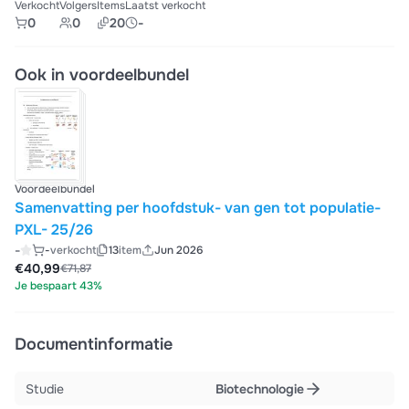
Verkocht
Volgers
Items
Laatst verkocht
0
0
20
-
Ook in voordeelbundel
Voordeelbundel
Samenvatting per hoofdstuk- van gen tot populatie-
PXL- 25/26
-
-
verkocht
13
item
Jun 2026
€40,99
€71,87
Je bespaart 43%
Documentinformatie
Studie
Biotechnologie