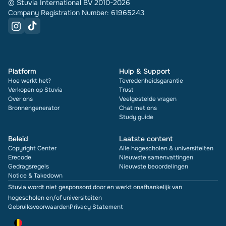
© Stuvia International BV 2010-2026
Company Registration Number: 61965243
Platform
Hulp & Support
Hoe werkt het?
Tevredenheidsgarantie
Verkopen op Stuvia
Trust
Over ons
Veelgestelde vragen
Bronnengenerator
Chat met ons
Study guide
Beleid
Laatste content
Copyright Center
Alle hogescholen & universiteiten
Erecode
Nieuwste samenvattingen
Gedragsregels
Nieuwste beoordelingen
Notice & Takedown
Stuvia wordt niet gesponsord door en werkt onafhankelijk van
hogescholen en/of universiteiten
Gebruiksvoorwaarden
Privacy Statement