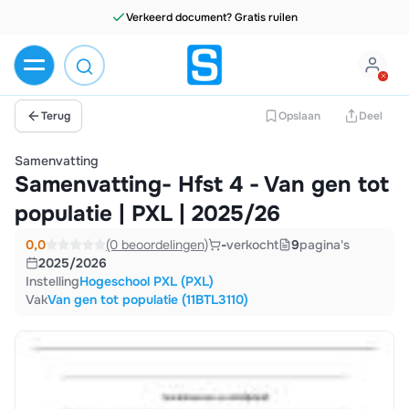
Verkeerd document? Gratis ruilen
Terug
Opslaan
Deel
Samenvatting
Samenvatting- Hfst 4 - Van gen tot
populatie | PXL | 2025/26
0,0
(0 beoordelingen)
-
verkocht
9
pagina's
2025/2026
Instelling
Hogeschool PXL (PXL)
Vak
Van gen tot populatie (11BTL3110)