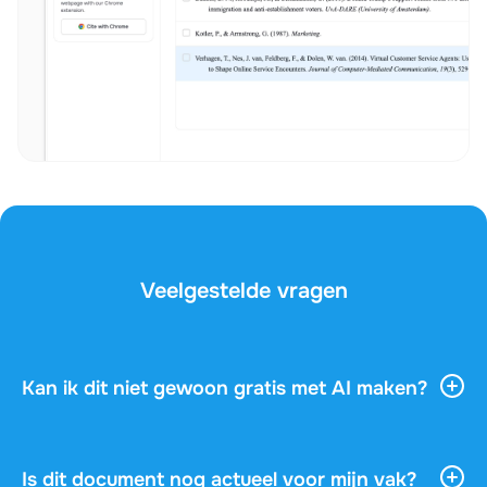
Veelgestelde vragen
Kan ik dit niet gewoon gratis met AI maken?
AI-tools geven je veel algemene informatie, maar ze
kennen je vak, je docent en de vragen op je examen
niet. Dit document is geschreven door een
Is dit document nog actueel voor mijn vak?