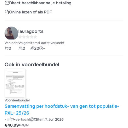
Direct beschikbaar na je betaling
Online lezen of als PDF
lauragoorts
Verkocht
Volgers
Items
Laatst verkocht
0
0
20
-
Ook in voordeelbundel
Voordeelbundel
Samenvatting per hoofdstuk- van gen tot populatie-
PXL- 25/26
-
-
verkocht
13
item
Jun 2026
€40,99
€71,87