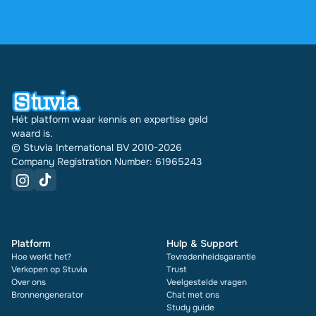
2.000 reviews. De afgelopen 30 dagen zijn er
31289 documenten via Stuvia in meerdere landen
verkocht. En dat doen we al 16 jaar. Bij elk
document zie je bovendien de beoordeling en hoe
vaak het is verkocht.
Hét platform waar kennis en expertise geld
waard is.
© Stuvia International BV 2010-2026
Company Registration Number: 61965243
Platform
Hulp & Support
Hoe werkt het?
Tevredenheidsgarantie
Verkopen op Stuvia
Trust
Over ons
Veelgestelde vragen
Bronnengenerator
Chat met ons
Study guide