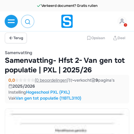
Verkeerd document? Gratis ruilen
Terug
Opslaan
Deel
Samenvatting
Samenvatting- Hfst 2- Van gen tot
populatie | PXL | 2025/26
0,0
(0 beoordelingen)
-
verkocht
9
pagina's
2025/2026
Instelling
Hogeschool PXL (PXL)
Vak
Van gen tot populatie (11BTL3110)