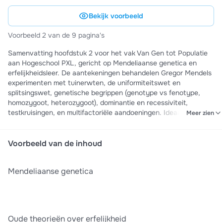
Bekijk voorbeeld
Voorbeeld 2 van de 9 pagina's
Samenvatting hoofdstuk 2 voor het vak Van Gen tot Populatie
aan Hogeschool PXL, gericht op Mendeliaanse genetica en
erfelijkheidsleer. De aantekeningen behandelen Gregor Mendels
experimenten met tuinerwten, de uniformiteitswet en
splitsingswet, genetische begrippen (genotype vs fenotype,
homozygoot, heterozygoot), dominantie en recessiviteit,
testkruisingen, en multifactoriële aandoeningen. Ideaal voor
Meer zien
examenvoorbereiding: alle kernconcepten zijn helder uitgelegd
met voorbeelden zoals bloemen- en oogkleur erfelijkheid, en
praktische toepassingen in genetische counseling. Ik heb zelf
Voorbeeld van de inhoud
een 17 gehaald door deze te leren ipv powerpoint
Mendeliaanse genetica
Oude theorieën over erfelijkheid