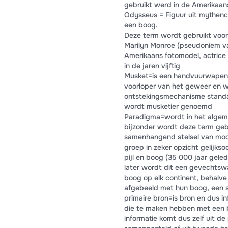
gebruikt werd in de Amerikaan
Odysseus = Figuur uit mythenc
een boog.
Deze term wordt gebruikt voo
Marilyn Monroe (pseudoniem v
Amerikaans fotomodel, actrice
in de jaren vijftig
Musket=is een handvuurwapen 
voorloper van het geweer en w
ontstekingsmechanisme standa
wordt musketier genoemd
Paradigma=wordt in het algeme
bijzonder wordt deze term geb
samenhangend stelsel van mode
groep in zeker opzicht gelijkso
pijl en boog (35 000 jaar geled
later wordt dit een gevechtswap
boog op elk continent, behalve 
afgebeeld met hun boog, een 
primaire bron=is bron en dus in
die te maken hebben met een b
informatie komt dus zelf uit de