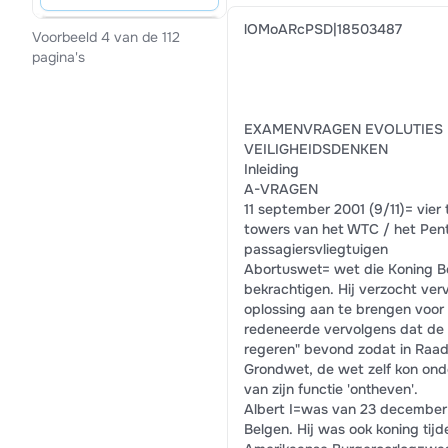
lOMoARcPSD|18503487
Voorbeeld 4 van de 112
pagina's
EXAMENVRAGEN EVOLUTIES 
VEILIGHEIDSDENKEN
Inleiding
A-VRAGEN
11 september 2001 (9/11)= vier
towers van het WTC / het Pen
passagiersvliegtuigen
Abortuswet= wet die Koning Bo
bekrachtigen. Hij verzocht ver
oplossing aan te brengen voor 
redeneerde vervolgens dat de k
regeren" bevond zodat in Raad
Grondwet, de wet zelf kon ond
van zijn functie 'ontheven'.
Albert I=was van 23 december 1
Belgen. Hij was ook koning tij