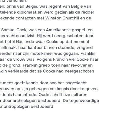
and vernomen.
en, prins van België, was regent van België van
stekende diplomaat en werd gezien als de redder
stekende contacten met Winston Churchill en de
Samuel Cook, was een Amerikaanse gospel- en
errechtenactivist. Hij werd neergeschoten door
het hotel Hacienda waar Cooke op dat moment
 halfnaakt haar kantoor binnen stormde, vragend
erder naar zijn motelkamer was gegaan. Franklin
ar de vrouw was. Volgens Franklin viel Cooke haar
p de grond. Franklin greep toen haar revolver en
nklin verklaarde dat ze Cooke had neergeschoten
De mens geeft kennis door aan het nageslacht
etrouwen op zijn geheugen om kennis door te geven.
denis haar intrede. Oude schriftloze culturen
aar door archeologen bestudeerd. De tegenwoordige
oor antropologen bestudeerd.