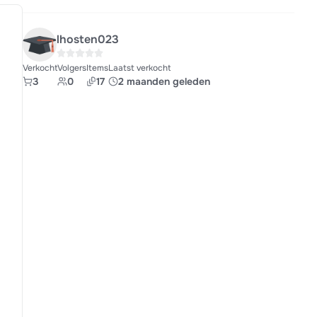
lhosten023
Verkocht
Volgers
Items
Laatst verkocht
3
0
17
2 maanden geleden