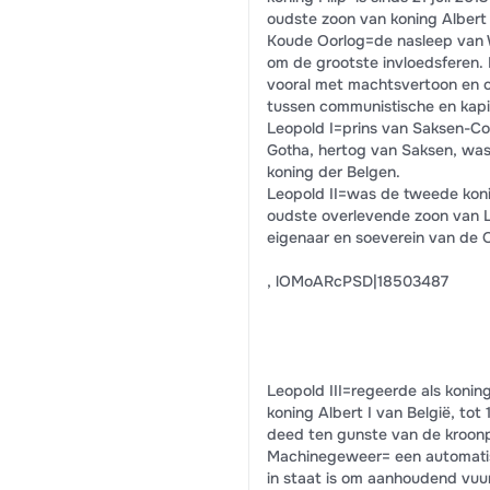
oudste zoon van koning Albert 
Koude Oorlog=de nasleep van 
om de grootste invloedsferen.
vooral met machtsvertoon en o
tussen communistische en kapit
Leopold I=prins van Saksen-Co
Gotha, hertog van Saksen, was v
koning der Belgen.
Leopold II=was de tweede koni
oudste overlevende zoon van Le
eigenaar en soeverein van de O
, lOMoARcPSD|18503487
Leopold III=regeerde als konin
koning Albert I van België, tot
deed ten gunste van de kroonp
Machinegeweer= een automatis
in staat is om aanhoudend vuur