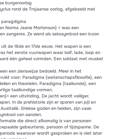
se burgeroorlog
yclus rond de Trojaanse oorlog, afgebeeld met
r paragdigma
an Norma Jeane Mortenson) = was een
 en zangeres. Ze werd als sekssymbool een icoon
uit de 16de en 17de eeuw. Het wapen is een
as het eerste vuurwapen waar kolf, lade, loop en
ard één geheel vormden. Een soldaat met musket
en een zienswijze bedoeld. Meer in het
ruikt voor: Paradigma (wetenschapsfilosofie), een
llen en theorieën. Paradigma (taalkunde), een
ortige taalkundige vormen.
en)= een uitvinding, De jacht wordt veiliger,
en. In de prehistorie zijn er sporen van pijl en
Australië. Griekse goden en helden, zijn vaak
symbool van aanzien.
formatie die direct afkomstig is van personen
epaalde gebeurtenis, persoon of tijdspanne. De
 periode waarover wordt gesproken en is niet later