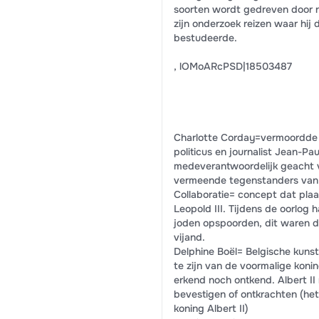
soorten wordt gedreven door nat
zijn onderzoek reizen waar hij 
bestudeerde.
, lOMoARcPSD|18503487
Charlotte Corday=vermoordde op 
politicus en journalist Jean-Pa
medeverantwoordelijk geacht 
vermeende tegenstanders van 
Collaboratie= concept dat pla
Leopold III. Tijdens de oorlog
joden opspoorden, dit waren d
vijand.
Delphine Boël= Belgische kunst
te zijn van de voormalige konin
erkend noch ontkend. Albert I
bevestigen of ontkrachten (het
koning Albert II)