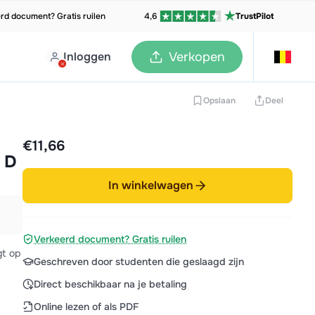
rd document? Gratis ruilen
4,6
TrustPilot
Inloggen
Verkopen
Opslaan
Deel
€11,66
 D
In winkelwagen
Verkeerd document? Gratis ruilen
gt op
Geschreven door studenten die geslaagd zijn
Direct beschikbaar na je betaling
Online lezen of als PDF