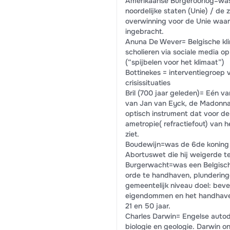
Amerikaanse Burgeroorlog=was 
noordelijke staten (Unie) / de 
overwinning voor de Unie waar
ingebracht.
Anuna De Wever= Belgische klim
scholieren via sociale media o
(“spijbelen voor het klimaat”)
Bottinekes = interventiegroep v
crisissituaties
Bril (700 jaar geleden)= Eén van
van Jan van Eyck, de Madonna m
optisch instrument dat voor d
ametropie( refractiefout) van
ziet.
Boudewijn=was de 6de koning v
Abortuswet die hij weigerde te
Burgerwacht=was een Belgische
orde te handhaven, plundering
gemeentelijk niveau doel: beve
eigendommen en het handhaven
21 en 50 jaar.
Charles Darwin= Engelse autodi
biologie en geologie. Darwin on