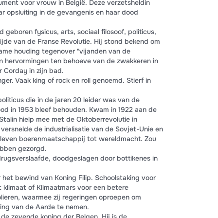
nument voor vrouw in België. Deze verzetsheldin
ar opsluiting in de gevangenis en haar dood
geboren fysicus, arts, sociaal filosoof, politicus,
 tijde van de Franse Revolutie. Hij stond bekend om
gzame houding tegenover "vijanden van de
an hervormingen ten behoeve van de zwakkeren in
 Corday in zijn bad.
ger. Vaak king of rock en roll genoemd. Stierf in
oliticus die in de jaren 20 leider was van de
dood in 1953 bleef behouden. Kwam in 1922 aan de
Stalin hielp mee met de Oktoberrevolutie in
versnelde de industrialisatie van de Sovjet-Unie en
bleven boerenmaatschappij tot wereldmacht. Zou
ebben gezorgd.
rugsverslaafde, doodgeslagen door bottikenes in
het bewind van Koning Filip. Schoolstaking voor
et klimaat of Klimaatmars voor een betere
olieren, waarmee zij regeringen oproepen om
ing van de Aarde te nemen.
13 de zevende koning der Belgen. Hij is de