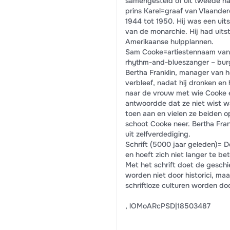
samengesteld of uit tweede h
prins Karel=graaf van Vlaander
1944 tot 1950. Hij was een uit
van de monarchie. Hij had uit
Amerikaanse hulpplannen.
Sam Cooke=artiestennaam van 
rhythm-and-blueszanger – burg
Bertha Franklin, manager van 
verbleef, nadat hij dronken en
naar de vrouw met wie Cooke e
antwoordde dat ze niet wist wa
toen aan en vielen ze beiden o
schoot Cooke neer. Bertha Fra
uit zelfverdediging.
Schrift (5000 jaar geleden)= 
en hoeft zich niet langer te b
Met het schrift doet de geschie
worden niet door historici, m
schriftloze culturen worden d
, lOMoARcPSD|18503487