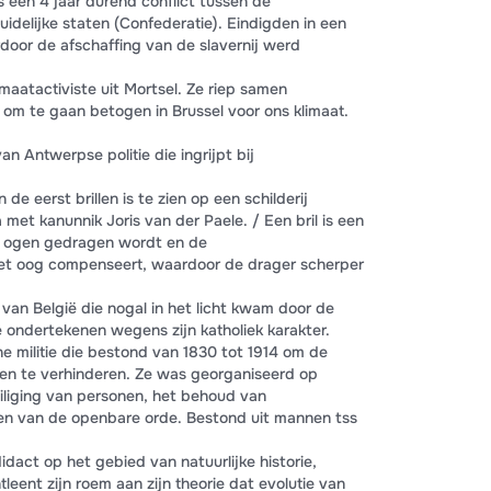
een 4 jaar durend conflict tussen de
zuidelijke staten (Confederatie). Eindigden in een
door de afschaffing van de slavernij werd
aatactiviste uit Mortsel. Ze riep samen
p om te gaan betogen in Brussel voor ons klimaat.
an Antwerpse politie die ingrijpt bij
 de eerst brillen is te zien op een schilderij
et kanunnik Joris van der Paele. / Een bril is een
e ogen gedragen wordt en de
 het oog compenseert, waardoor de drager scherper
an België die nogal in het licht kwam door de
 ondertekenen wegens zijn katholiek karakter.
 militie die bestond van 1830 tot 1914 om de
en te verhinderen. Ze was georganiseerd op
iliging van personen, het behoud van
 van de openbare orde. Bestond uit mannen tss
dact op het gebied van natuurlijke historie,
tleent zijn roem aan zijn theorie dat evolutie van