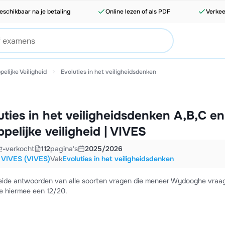
eschikbaar na je betaling
Online lezen of als PDF
Verkee
elijke Veiligheid
Evoluties in het veiligheidsdenken
ties in het veiligheidsdenken A,B,C en
elijke veiligheid | VIVES
-
verkocht
112
pagina's
2025/2026
 VIVES (VIVES)
Vak
Evoluties in het veiligheidsdenken
eide antwoorden van alle soorten vragen die meneer Wydooghe vraa
e hiermee een 12/20.