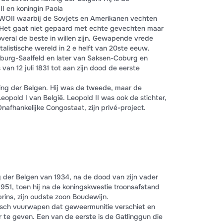
II en koningin Paola
WOII waarbij de Sovjets en Amerikanen vechten
 Het gaat niet gepaard met echte gevechten maar
veral de beste in willen zijn. Gewapende vrede
alistische wereld in 2 e helft van 20ste eeuw.
burg-Saalfeld en later van Saksen-Coburg en
an 12 juli 1831 tot aan zijn dood de eerste
ng der Belgen. Hij was de tweede, maar de
opold I van België. Leopold II was ook de stichter,
nafhankelijke Congostaat, zijn privé-project.
g der Belgen van 1934, na de dood van zijn vader
 1951, toen hij na de koningskwestie troonsafstand
rins, zijn oudste zoon Boudewijn.
ch vuurwapen dat geweermunitie verschiet en
 te geven. Een van de eerste is de Gatlinggun die