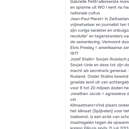
Gabrielle Petit=allereerste mo
en spionne uit WO I kent na ha
nationale cultus
Jean-Paul Marat= in Zwitserland 
vrijmetselaar en journalist ten
zijn vurige karakter en onbui
revolutie" en tegenstanders v
de samenleving. Vermoord door
Elvis Presley = amerikaanse zan
1977
Jozef Stalin= Sovjet-Russisch p
Sovjet-Unie en deze tot zijn 
macht als secretaris generaal. 
Rusland. Onder Stalins bewind 
groeide land uit van achterge
voor 9 tot 20 miljoen doden h
Jonathan Jacob = agressieve d
cel
Klimaatmars=Vind plaats onder 
het klimaat (Spijbelen) voor h
toekomst, is een actie van sch
maatregelen tegen de opwarm
koning Filip=is sinds 21 juli 20