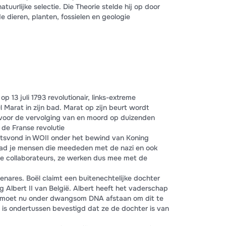
uurlijke selectie. Die Theorie stelde hij op door
de dieren, planten, fossielen en geologie
13 juli 1793 revolutionair, links-extreme
ul Marat in zijn bad. Marat op zijn beurt wordt
voor de vervolging van en moord op duizenden
de Franse revolutie
atsvond in WOII onder het bewind van Koning
 had je mensen die meededen met de nazi en ook
e collaborateurs, ze werken dus mee met de
enares. Boël claimt een buitenechtelijke dochter
g Albert II van België. Albert heeft het vaderschap
I moet nu onder dwangsom DNA afstaan om dit te
 is ondertussen bevestigd dat ze de dochter is van