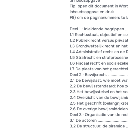
,Inhoudsopgave
Tip: open dit document in Word 
inhoudsopgave en druk
F9) om de paginanummers te la
Deel 1 · Inleidende begrippen ..............
1.1 Rechtsstaat, objectief en subjectief r
1.2 Publiek recht versus privaat recht ....
1.3 Grondwettelijk recht en het Grondwet
1.4 Administratief recht en de Raad van S
1.5 Strafrecht en strafprocesrecht ........
1.6 Fiscaal recht en socialezekerheidsrech
1.7 De plaats van het gerechtelijk recht .
Deel 2 · Bewijsrecht .........................
2.1 De bewijslast: wie moet wat bewijzen?
2.2 De bewijsstandaard: hoe zeker moet 
2.3 Het bewijsstelsel en het soort feit ...
2.4 Overzicht van de bewijsmiddelen ......
2.5 Het geschrift (belangrijkste bewijsmi
2.6 De overige bewijsmiddelen .............
Deel 3 · Organisatie van de rechterlijke 
3.1 De actoren ................................
3.2 De structuur: de piramide ..............