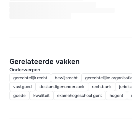
Gerelateerde vakken
Onderwerpen
gerechtelijk recht
bewijsrecht
gerechtelijke organisati
vastgoed
deskundigenonderzoek
rechtbank
juridi
goede
kwaliteit
examehogeschool gent
hogent