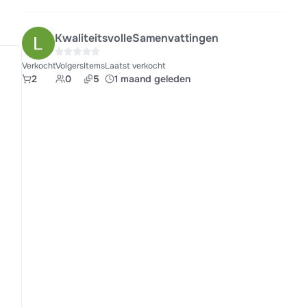
KwaliteitsvolleSamenvattingen
Verkocht
Volgers
Items
Laatst verkocht
2
0
5
1 maand geleden