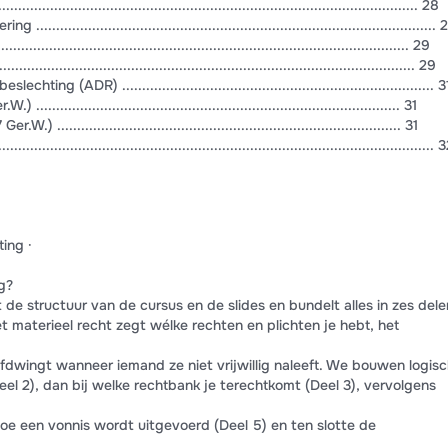
.............................................................................................. 28
............................................................................................. 
............................................................................................. 29
.............................................................................................. 29
ing (ADR) .............................................................................. 3
...................................................................................... 31
.................................................................................... 31
................................................................................................ 
ing ·
g?
de structuur van de cursus en de slides en bundelt alles in zes dele
t materieel recht zegt wélke rechten en plichten je hebt, het
afdwingt wanneer iemand ze niet vrijwillig naleeft. We bouwen logis
Deel 2), dan bij welke rechtbank je terechtkomt (Deel 3), vervolgens
hoe een vonnis wordt uitgevoerd (Deel 5) en ten slotte de