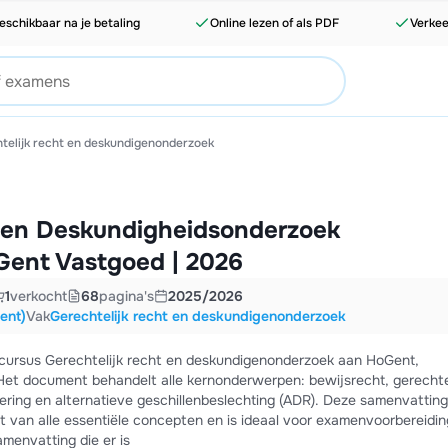
eschikbaar na je betaling
Online lezen of als PDF
Verkee
telijk recht en deskundigenonderzoek
t en Deskundigheidsonderzoek
Gent Vastgoed | 2026
1
verkocht
68
pagina's
2025/2026
ent)
Vak
Gerechtelijk recht en deskundigenonderzoek
cursus Gerechtelijk recht en deskundigenonderzoek aan HoGent,
 Het document behandelt alle kernonderwerpen: bewijsrecht, gerechte
oering en alternatieve geschillenbeslechting (ADR). Deze samenvatting
t van alle essentiële concepten en is ideaal voor examenvoorbereidin
envatting die er is