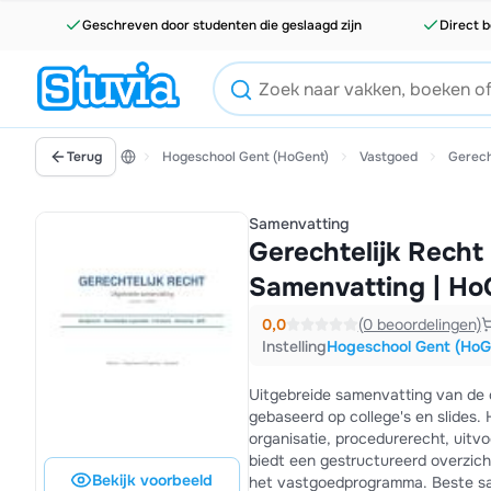
Geschreven door studenten die geslaagd zijn
Direct b
Terug
Hogeschool Gent (HoGent)
Vastgoed
Gerech
Samenvatting
Gerechtelijk Rech
Samenvatting | Ho
0,0
(0 beoordelingen)
Instelling
Hogeschool Gent (HoG
Uitgebreide samenvatting van de 
gebaseerd op college's en slides.
organisatie, procedurerecht, uitv
biedt een gestructureerd overzich
Bekijk voorbeeld
het vastgoedprogramma. Beste sam