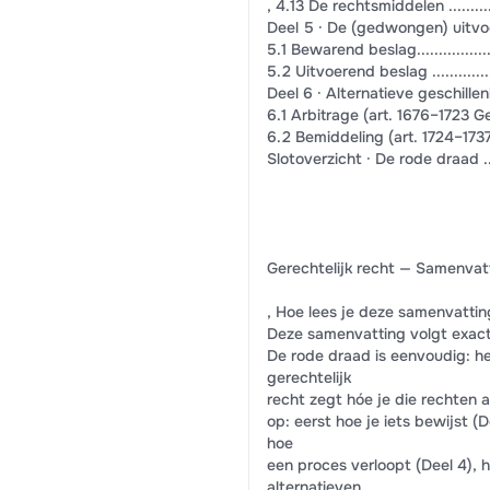
, 4.13 De rechtsmiddelen ....................
Deel 5 · De (gedwongen) uitvoering .......
5.1 Bewarend beslag..........................
5.2 Uitvoerend beslag .......................
Deel 6 · Alternatieve geschillenbeslecht
6.1 Arbitrage (art. 1676–1723 Ger.W.) .....
6.2 Bemiddeling (art. 1724–1737 Ger.W.) ..
Slotoverzicht · De rode draad ..............
Gerechtelijk recht — Samenvatt
, Hoe lees je deze samenvattin
Deze samenvatting volgt exact 
De rode draad is eenvoudig: he
gerechtelijk
recht zegt hóe je die rechten 
op: eerst hoe je iets bewijst (
hoe
een proces verloopt (Deel 4), 
alternatieven