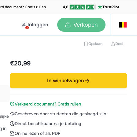
rd document? Gratis ruilen
4,6
TrustPilot
Inloggen
Verkopen
Opslaan
Deel
€20,99
In winkelwagen
Verkeerd document? Gratis ruilen
Geschreven door studenten die geslaagd zijn
lijke
Direct beschikbaar na je betaling
g in
Online lezen of als PDF