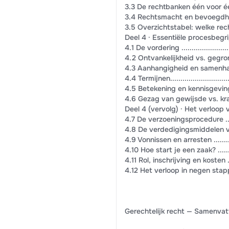
3.3 De rechtbanken één voor één ...........
3.4 Rechtsmacht en bevoegdheid............
3.5 Overzichtstabel: welke rechtbank wa
Deel 4 · Essentiële procesbegrippen .......
4.1 De vordering ..............................
4.2 Ontvankelijkheid vs. gegrondheid .....
4.3 Aanhangigheid en samenhang ...........
4.4 Termijnen..................................
4.5 Betekening en kennisgeving ............
4.6 Gezag van gewijsde vs. kracht van g
Deel 4 (vervolg) · Het verloop van de pr
4.7 De verzoeningsprocedure ...............
4.8 De verdedigingsmiddelen van de verw
4.9 Vonnissen en arresten ..................
4.10 Hoe start je een zaak? ................
4.11 Rol, inschrijving en kosten ...........
4.12 Het verloop in negen stappen ........
Gerechtelijk recht — Samenvatt