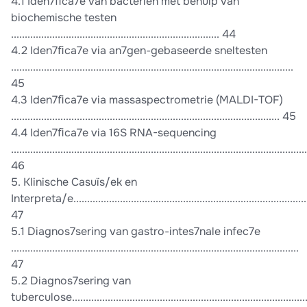
4.1 Iden7ﬁca7e van bacteriën met behulp van
biochemische testen
............................................................................ 44
4.2 Iden7ﬁca7e via an7gen-gebaseerde sneltesten
.......................................................................................................
45
4.3 Iden7ﬁca7e via massaspectrometrie (MALDI-TOF)
.................................................................................................. 45
4.4 Iden7ﬁca7e via 16S RNA-sequencing
............................................................................................................
46
5. Klinische Casuïs/ek en
Interpreta/e........................................................................................
47
5.1 Diagnos7sering van gastro-intes7nale infec7e
.........................................................................................................
47
5.2 Diagnos7sering van
tuberculose........................................................................................