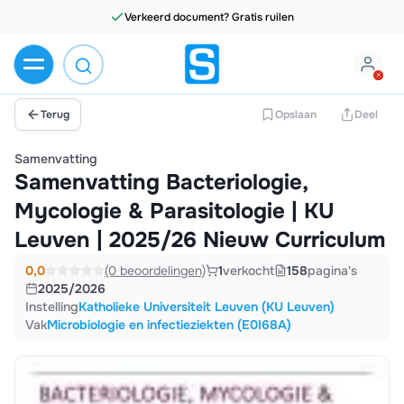
Terug
Opslaan
Deel
Samenvatting
Samenvatting Bacteriologie,
Mycologie & Parasitologie | KU
Leuven | 2025/26 Nieuw Curriculum
0,0
(0 beoordelingen)
1
verkocht
158
pagina's
2025/2026
Instelling
Katholieke Universiteit Leuven (KU Leuven)
Vak
Microbiologie en infectieziekten (E0I68A)