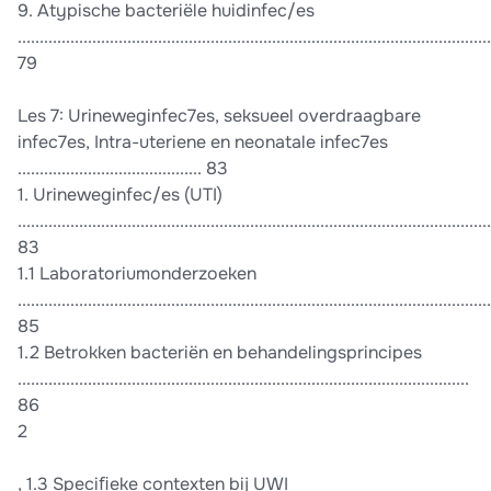
9. Atypische bacteriële huidinfec/es
............................................................................................................
79
Les 7: Urineweginfec7es, seksueel overdraagbare
infec7es, Intra-uteriene en neonatale infec7es
.......................................... 83
1. Urineweginfec/es (UTI)
............................................................................................................
83
1.1 Laboratoriumonderzoeken
............................................................................................................
85
1.2 Betrokken bacteriën en behandelingsprincipes
.......................................................................................................
86
2
, 1.3 Speciﬁeke contexten bij UWI