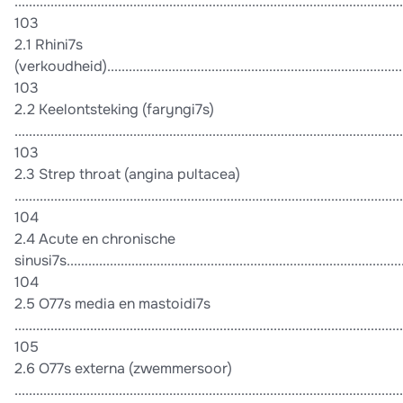
............................................................................................................
103
2.1 Rhini7s
(verkoudheid)......................................................................................
103
2.2 Keelontsteking (faryngi7s)
............................................................................................................
103
2.3 Strep throat (angina pultacea)
............................................................................................................
104
2.4 Acute en chronische
sinusi7s...............................................................................................
104
2.5 O77s media en mastoidi7s
............................................................................................................
105
2.6 O77s externa (zwemmersoor)
............................................................................................................