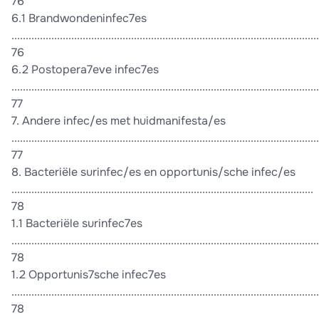
76
6.1 Brandwondeninfec7es
............................................................................................................
76
6.2 Postopera7eve infec7es
............................................................................................................
77
7. Andere infec/es met huidmanifesta/es
............................................................................................................
77
8. Bacteriële surinfec/es en opportunis/sche infec/es
..........................................................................................................
78
1.1 Bacteriële surinfec7es
............................................................................................................
78
1.2 Opportunis7sche infec7es
............................................................................................................
78