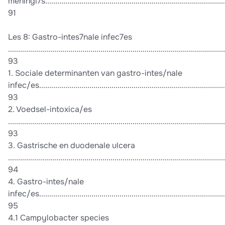
meningi7s............................................................................................
91
Les 8: Gastro-intes7nale infec7es
............................................................................................................
93
1. Sociale determinanten van gastro-intes/nale
infec/es.............................................................................................
93
2. Voedsel-intoxica/es
............................................................................................................
93
3. Gastrische en duodenale ulcera
............................................................................................................
94
4. Gastro-intes/nale
infec/es..............................................................................................
95
4.1 Campylobacter species