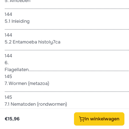
5. Amoeben
............................................................................................................
144
5.1 Inleiding
............................................................................................................
144
5.2 Entamoeba histoly7ca
............................................................................................................
144
6.
Flagellaten...........................................................................................
145
7. Wormen (metazoa)
............................................................................................................
145
7.1 Nematoden (rondwormen)
............................................................................................................
146
€15,96
In winkelwagen
7.2 Trematoden (zuigwormen)