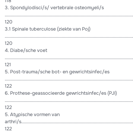
118
3. Spondylodisci/s/ vertebrale osteomyeli/s
............................................................................................................
120
3.1 Spinale tuberculose (ziekte van Poj)
............................................................................................................
120
4. Diabe/sche voet
............................................................................................................
121
5. Post-trauma/sche bot- en gewrichtsinfec/es
............................................................................................................
122
6. Prothese-geassocieerde gewrichtsinfec/es (PJI)
............................................................................................................
122
5. Atypische vormen van
arthri/s...............................................................................................
122