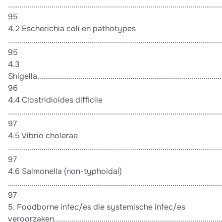
............................................................................................................
95
4.2 Escherichia coli en pathotypes
............................................................................................................
95
4.3
Shigella...............................................................................................
96
4.4 Clostridioides diﬃcile
............................................................................................................
97
4.5 Vibrio cholerae
............................................................................................................
97
4.6 Salmonella (non-typhoidal)
............................................................................................................
97
5. Foodborne infec/es die systemische infec/es
veroorzaken.....................................................................................