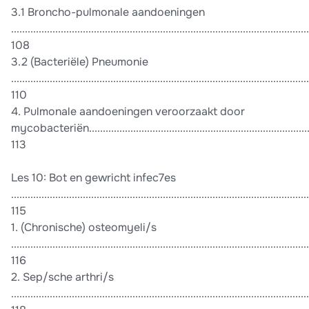
3.1 Broncho-pulmonale aandoeningen
............................................................................................................
108
3.2 (Bacteriële) Pneumonie
............................................................................................................
110
4. Pulmonale aandoeningen veroorzaakt door
mycobacteriën.................................................................................
113
Les 10: Bot en gewricht infec7es
............................................................................................................
115
1. (Chronische) osteomyeli/s
............................................................................................................
116
2. Sep/sche arthri/s
............................................................................................................