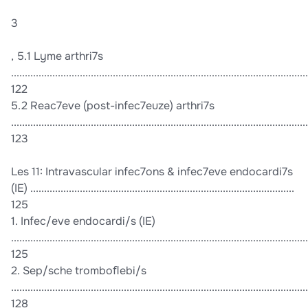
3
, 5.1 Lyme arthri7s
............................................................................................................
122
5.2 Reac7eve (post-infec7euze) arthri7s
............................................................................................................
123
Les 11: Intravascular infec7ons & infec7eve endocardi7s
(IE) ................................................................................................
125
1. Infec/eve endocardi/s (IE)
............................................................................................................
125
2. Sep/sche tromboﬂebi/s
............................................................................................................
128