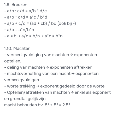
1.9. Breuken
- a/b : c/d = a/b * d/c
- a/b * c/d = a*c / b*d
- a/b + c/d = (ad + cb) / bd (ook bij -)
- a/b = a*n/b*n
- a = b → a/n = b/n → a*n = b*n
1.10. Machten
- vermenigvuldiging van machten → exponenten
optellen.
- deling van machten → exponenten aftrekken
- machtsverheffing van een macht → exponenten
vermenigvuldigen
- worteltrekking → exponent gedeeld door de wortel
- Optellen/aftrekken van machten → enkel als exponent
en grondtal gelijk zijn,
macht behouden bv. 5² + 5² = 2.5²