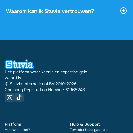
is. Je kunt het document online lezen of
downloaden, en het blijft onbeperkt toegankelijk
Waarom kan ik Stuvia vertrouwen?
via je profiel.
4,6 sterren op Google en Trustpilot uit meer dan
2.000 reviews. De afgelopen 30 dagen zijn er
31740 documenten via Stuvia in meerdere landen
verkocht. En dat doen we al 16 jaar. Bij elk
document zie je bovendien de beoordeling en hoe
vaak het is verkocht.
Hét platform waar kennis en expertise geld
waard is.
© Stuvia International BV 2010-2026
Company Registration Number: 61965243
Platform
Hulp & Support
Hoe werkt het?
Tevredenheidsgarantie