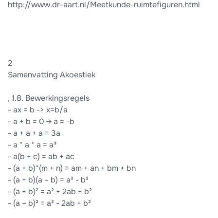
http://www.dr-aart.nl/Meetkunde-ruimtefiguren.html
2
Samenvatting Akoestiek
, 1.8. Bewerkingsregels
- ax = b -> x=b/a
- a + b = 0 → a = -b
- a + a + a = 3a
- a * a * a = a³
- a(b + c) = ab + ac
- (a + b)*(m + n) = am + an + bm + bn
- (a + b)(a – b) = a² - b²
- (a + b)² = a² + 2ab + b²
- (a – b)² = a² - 2ab + b²