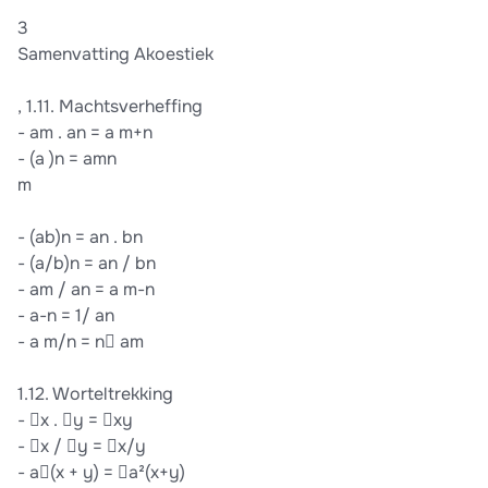
3
Samenvatting Akoestiek
, 1.11. Machtsverheffing
- am . an = a m+n
- (a )n = amn
m
- (ab)n = an . bn
- (a/b)n = an / bn
- am / an = a m-n
- a-n = 1/ an
- a m/n = n am
1.12. Worteltrekking
- x . y = xy
- x / y = x/y
- a(x + y) = a²(x+y)