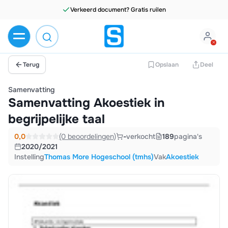
Verkeerd document? Gratis ruilen
Terug
Opslaan
Deel
Samenvatting
Samenvatting Akoestiek in
begrijpelijke taal
0,0
(0 beoordelingen)
-
verkocht
189
pagina's
2020/2021
Instelling
Thomas More Hogeschool (tmhs)
Vak
Akoestiek