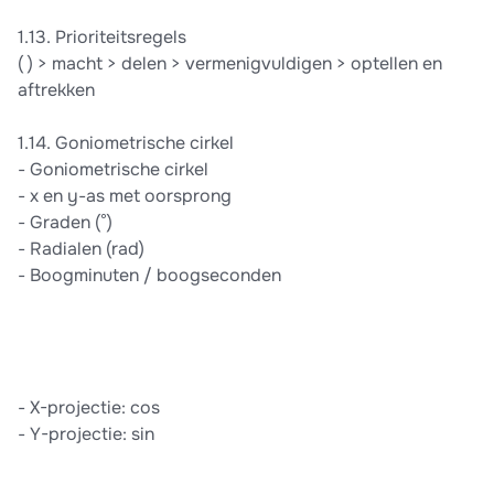
1.13. Prioriteitsregels
( ) > macht > delen > vermenigvuldigen > optellen en
aftrekken
1.14. Goniometrische cirkel
- Goniometrische cirkel
- x en y-as met oorsprong
- Graden (°)
- Radialen (rad)
- Boogminuten / boogseconden
- X-projectie: cos
- Y-projectie: sin