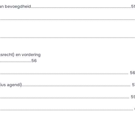
dheid...................................................................................5
.........................................................................................................
....................................................................................................
gsrecht) en vordering
...........................56
.................................................................................................... 5
......................................................................................... 
................................................................................................ 5
....................................................................................................