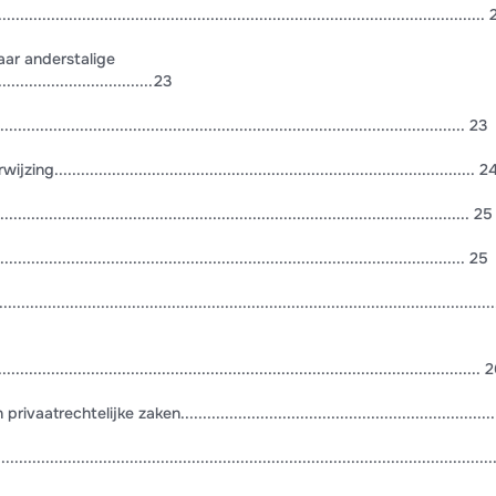
...................................................................................................
naar anderstalige
.................................23
.................................................................................................... 23
........................................................................................... 2
.................................................................................................. 25
..................................................................................................... 25
...................................................................................................
...................................................................................................... 
echtelijke zaken......................................................................
..........................................................................................................