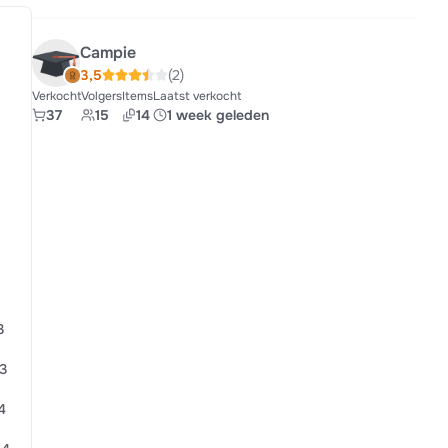
Campie
3,5
(2)
Verkocht
Volgers
Items
Laatst verkocht
37
15
14
1 week geleden
3
13
14