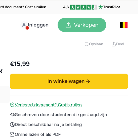
rd document? Gratis ruilen
4,6
TrustPilot
Inloggen
Verkopen
Opslaan
Deel
€15,99
k
In winkelwagen
Verkeerd document? Gratis ruilen
Geschreven door studenten die geslaagd zijn
Direct beschikbaar na je betaling
Online lezen of als PDF