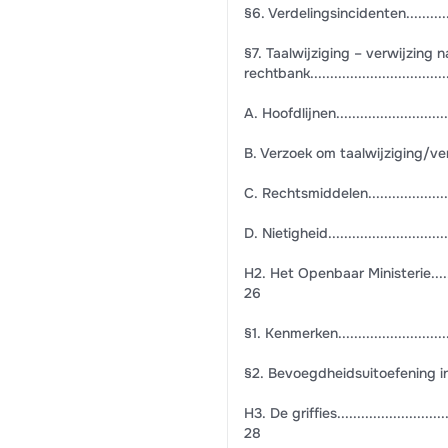
§6. Verdelingsincidenten.....................
§7. Taalwijziging – verwijzing 
rechtbank....................................
A. Hoofdlijnen.................................
B. Verzoek om taalwijziging/verwijzing....
C. Rechtsmiddelen............................
D. Nietigheid..................................
H2. Het Openbaar Ministerie.................
26
§1. Kenmerken..................................
§2. Bevoegdheidsuitoefening in privaatr
H3. De griffies.................................
28