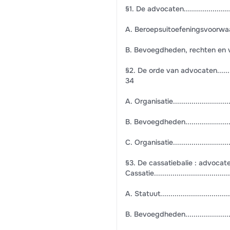
§1. De advocaten..............................
A. Beroepsuitoefeningsvoorwaarden........
B. Bevoegdheden, rechten en verplichting
§2. De orde van advocaten...................
34
A. Organisatie.................................
B. Bevoegdheden..............................
C. Organisatie.................................
§3. De cassatiebalie : advocate
Cassatie......................................
A. Statuut......................................
B. Bevoegdheden..............................