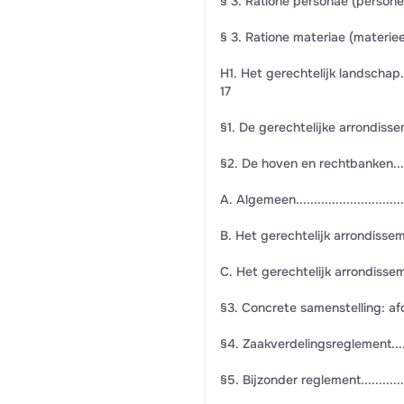
§ 3. Ratione personae (personeel)..........
§ 3. Ratione materiae (materieel)...........
H1. Het gerechtelijk landschap..............
17
§1. De gerechtelijke arrondissementen 
§2. De hoven en rechtbanken.................
A. Algemeen....................................
B. Het gerechtelijk arrondissement Brusse
C. Het gerechtelijk arrondissement Eupen.
§3. Concrete samenstelling: afdelingen
§4. Zaakverdelingsreglement.................
§5. Bijzonder reglement......................