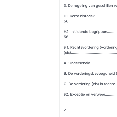
3. De regeling van geschillen van bevoeg
H1. Korte historiek............................
56
H2. Inleidende begrippen.....................
56
§ 1. Rechtsvordering (vorderin
(eis)...........................................
A. Onderscheid................................
B. De vorderingsbevoegdheid (ius agendi).
C. De vordering (eis) in rechte.............
§2. Exceptie en verweer......................
2