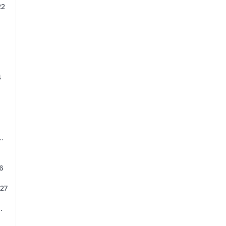
 22
4
..
26
.27
..