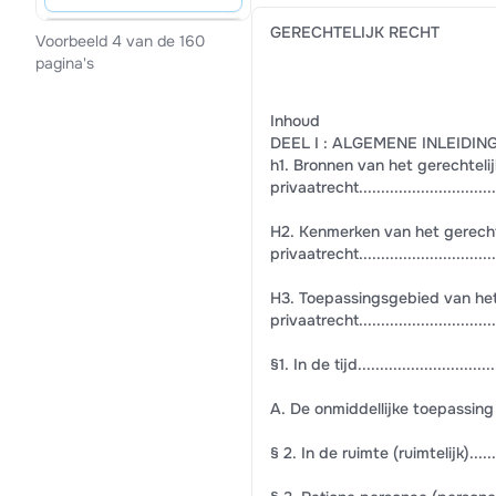
GERECHTELIJK RECHT
Voorbeeld 4 van de 160
pagina's
Inhoud
DEEL I : ALGEMENE INLEIDIN
h1. Bronnen van het gerechtelij
privaatrecht...................................
H2. Kenmerken van het gerecht
privaatrecht..................................
H3. Toepassingsgebied van het
privaatrecht..................................
§1. In de tijd..................................
A. De onmiddellijke toepassing en n
§ 2. In de ruimte (ruimtelijk)...............