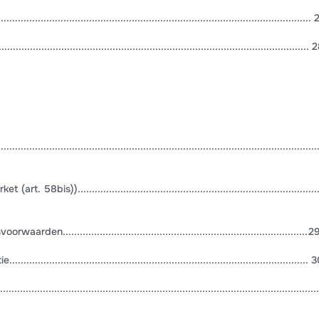
.......................................................................................................
......................................................................................................... 
...................................................................................................
 58bis))....................................................................................
n......................................................................................2
.............................................................................................. 
...........................................................................................................