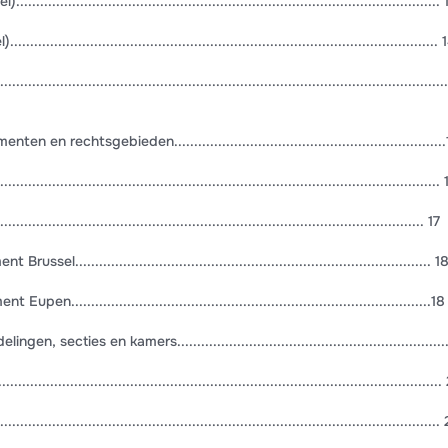
................................................................................................
................................................................................................ 
...................................................................................................
en rechtsgebieden....................................................................
................................................................................................ 
.................................................................................................... 17
l......................................................................................... 1
.........................................................................................18
, secties en kamers...................................................................
.................................................................................................
....................................................................................................