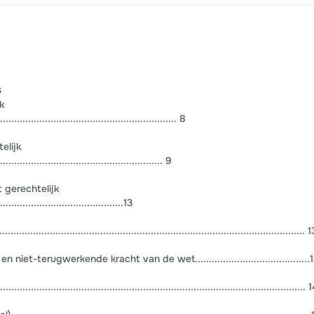
G
k
........................................................... 8
elijk
....................................................... 9
 gerechtelijk
.........................................13
.......................................................................................................... 1
iet-terugwerkende kracht van de wet.........................................
.................................................................................................... 