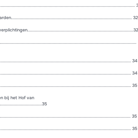
......................................................................................................
.......................................................................................... 32
en......................................................................................3
..................................................................................................
..................................................................................................... 34
.................................................................................................. 34
..................................................................................................... 35
n bij het Hof van
.................................35
...................................................................................................... 35
.................................................................................................. 35