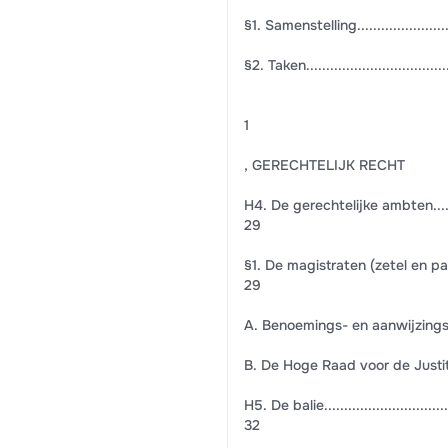
§1. Samenstelling.............................
§2. Taken.......................................
1
, GERECHTELIJK RECHT
H4. De gerechtelijke ambten.................
29
§1. De magistraten (zetel en parket (art.
29
A. Benoemings- en aanwijzingsvoorwaarde
B. De Hoge Raad voor de Justitie...........
H5. De balie....................................
32