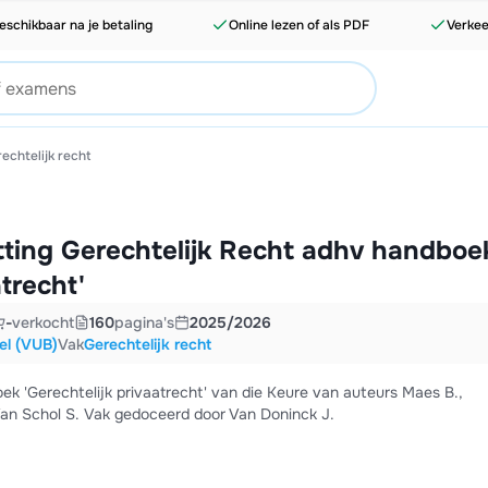
eschikbaar na je betaling
Online lezen of als PDF
Verkee
echtelijk recht
tting Gerechtelijk Recht adhv handboe
atrecht'
-
verkocht
160
pagina's
2025/2026
sel (VUB)
Vak
Gerechtelijk recht
ek 'Gerechtelijk privaatrecht' van die Keure van auteurs Maes B.,
Vanlersberghe P., Clijmans N. en Van Schol S. Vak gedoceerd door Van Doninck J.