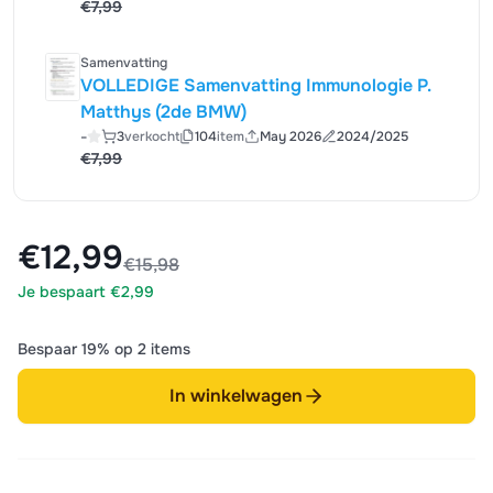
€7,99
Samenvatting
VOLLEDIGE Samenvatting Immunologie P.
Matthys (2de BMW)
-
3
verkocht
104
item
May 2026
2024/2025
€7,99
€12,99
€15,98
Je bespaart €2,99
Bespaar 19% op 2 items
In winkelwagen