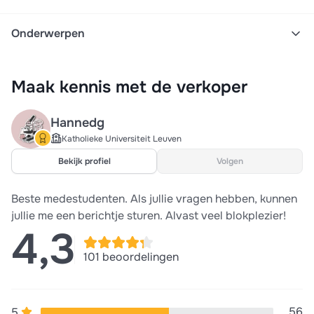
Onderwerpen
Immunologie
Proost
Paul proost
T-cel maturatie
Maak kennis met de verkoper
B-cellen
Mhc moleculen
Hla complex
Auto-immuunziekten
Antigenherkenning
Igm igg
Hannedg
Ku leuven
Biomedische wetenschappen
Katholieke Universiteit Leuven
Prof. matthys
Examenstof
Bekijk profiel
Volgen
Beste medestudenten. Als jullie vragen hebben, kunnen
jullie me een berichtje sturen. Alvast veel blokplezier!
4,3
101 beoordelingen
56
5