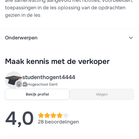
alle samenvatting aangevuld met notities, voorbeelden,
toepassingen in de les oplossing van de opdrachten
gezien in de les
Onderwerpen
Samenvatting
Samenvatting
Voorbeeldvragen
Maak kennis met de verkoper
Examen
studenthogent4444
Hogeschool Gent
Bekijk profiel
Volgen
4,0
28 beoordelingen