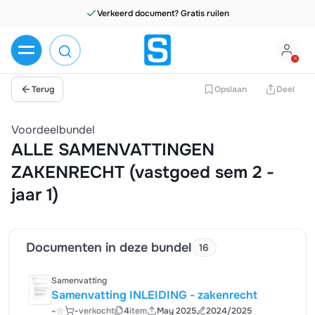
Verkeerd document? Gratis ruilen
Terug
Opslaan
Deel
Voordeelbundel
ALLE SAMENVATTINGEN
ZAKENRECHT (vastgoed sem 2 -
jaar 1)
Documenten in deze bundel
16
Samenvatting
Samenvatting INLEIDING - zakenrecht
-
-
verkocht
4
item
May 2025
2024/2025