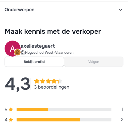
Onderwerpen
Howest
Samenvatting ow1
Semester 1
Maak kennis met de verkoper
Samenvatting ow1 thema 6
Samenvatting
Ortho
Ow1
Thema 2
axellesteyaert
Hogeschool West-Vlaanderen
Bekijk profiel
Volgen
4,3
3 beoordelingen
1
5
2
4