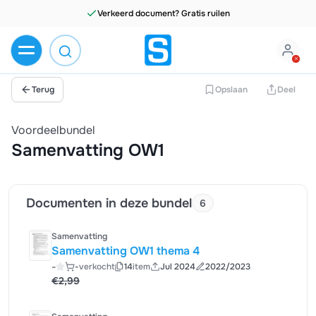
Verkeerd document? Gratis ruilen
Terug
Opslaan
Deel
Voordeelbundel
Samenvatting OW1
Documenten in deze bundel
6
Samenvatting
Samenvatting OW1 thema 4
-
-
verkocht
14
item
Jul 2024
2022/2023
€2,99