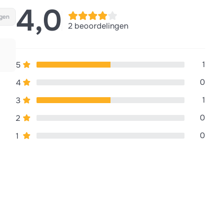
4,0
gen
2 beoordelingen
1
5
0
4
1
3
0
2
0
1