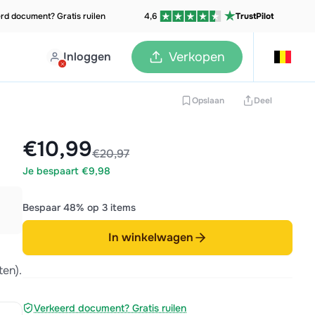
rd document? Gratis ruilen
4,6
TrustPilot
Inloggen
Verkopen
Opslaan
Deel
€10,99
€20,97
Je bespaart €9,98
Bespaar 48% op 3 items
In winkelwagen
en).
Verkeerd document? Gratis ruilen