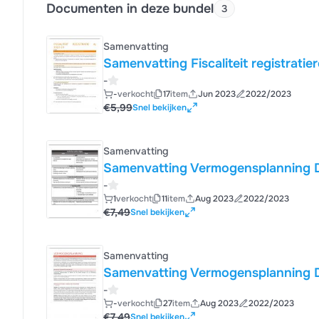
Documenten in deze bundel
3
Samenvatting
Samenvatting Fiscaliteit registrati
-
-
verkocht
17
item
Jun 2023
2022/2023
€5,99
Snel bekijken
Samenvatting
Samenvatting Vermogensplanning 
-
1
verkocht
11
item
Aug 2023
2022/2023
€7,49
Snel bekijken
Samenvatting
Samenvatting Vermogensplanning 
-
-
verkocht
27
item
Aug 2023
2022/2023
€7,49
Snel bekijken