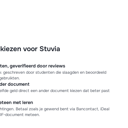
iezen voor Stuvia
n, geverifieerd door reviews
en: geschreven door studenten die slaagden en beoordeeld
gebruikten.
nder document
elfde geld direct een ander document kiezen dat beter past
meteen met leren
tingen. Betaal zoals je gewend bent via Bancontact, iDeal
PDF-document meteen.