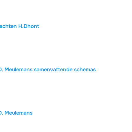
erechten H.Dhont
D. Meulemans samenvattende schemas
D. Meulemans