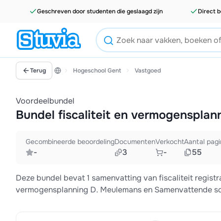
Geschreven door studenten die geslaagd zijn
Direct b
Terug
Hogeschool Gent
Vastgoed
Voordeelbundel
Bundel fiscaliteit en vermogensplan
Gecombineerde beoordeling
Documenten
Verkocht
Aantal pagi
-
3
-
55
Deze bundel bevat 1 samenvatting van fiscaliteit regist
vermogensplanning D. Meulemans en Samenvattende sch