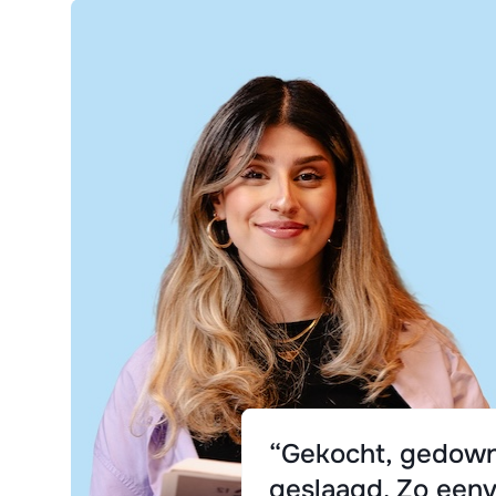
“Gekocht, gedown
geslaagd. Zo eenv