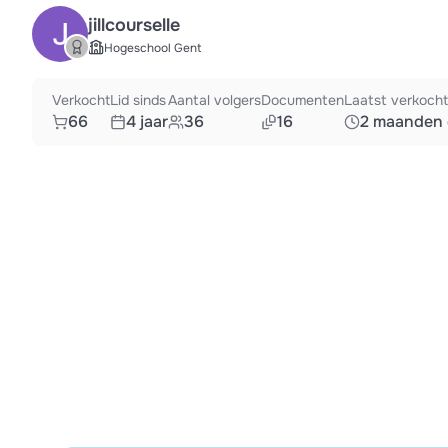
jillcourselle
Hogeschool Gent
Verkocht
Lid sinds
Aantal volgers
Documenten
Laatst verkocht
66
4 jaar
36
16
2 maanden 