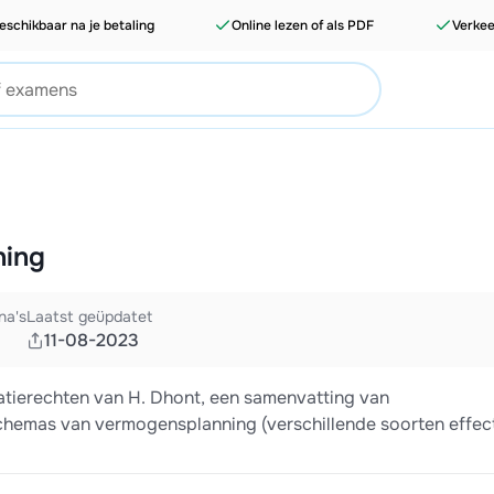
eschikbaar na je betaling
Online lezen of als PDF
Verkee
ning
na's
Laatst geüpdatet
11-08-2023
ratierechten van H. Dhont, een samenvatting van
emas van vermogensplanning (verschillende soorten effect