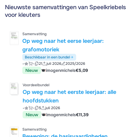
Nieuwste samenvattingen van Speelkriebels
voor kleuters
Samenvatting
Op weg naar het eerse leerjaar:
grafomotoriek
Beschikbaar in een bundel
-
-
21
juli 2026
2025/2026
Nieuw
imogenmichels
€5,09
Voordeelbundel
Op weg naar het eerste leerjaar: alle
hoofdstukken
-
-
5
juli 2026
Nieuw
imogenmichels
€11,39
Samenvatting
Beweging: de basisvaardigheden