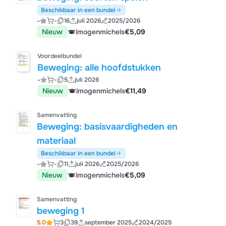
Beschikbaar in een bundel
-
-
16
juli 2026
2025/2026
Nieuw
imogenmichels
€5,09
Voordeelbundel
Beweging: alle hoofdstukken
-
-
5
juli 2026
Nieuw
imogenmichels
€11,49
Samenvatting
Beweging: basisvaardigheden en
materiaal
Beschikbaar in een bundel
-
-
11
juli 2026
2025/2026
Nieuw
imogenmichels
€5,09
Samenvatting
beweging 1
5.0
3
39
september 2025
2024/2025