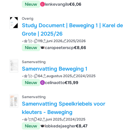
Nieuw
lenkevangils
€6,06
Overig
Study Document | Beweging 1 | Karel de
Grote | 2025/26
-
-
119
juni 2026
2025/2026
Nieuw
caropeeterscp
€8,66
Samenvatting
Samenvatting Beweging 1
-
-
64
augustus 2025
2024/2025
Nieuw
celinaotto
€15,99
Samenvatting
Samenvatting Speelkriebels voor
kleuters - Beweging
-
1
42
juni 2025
2024/2025
Nieuw
lobkedejaegher
€8,47