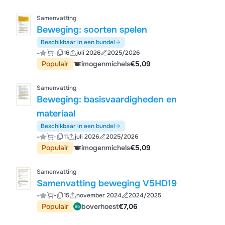
Samenvatting
Beweging: soorten spelen
Beschikbaar in een bundel
-
-
16
juli 2026
2025/2026
Populair
imogenmichels
€5,09
Samenvatting
Beweging: basisvaardigheden en
materiaal
Beschikbaar in een bundel
-
-
11
juli 2026
2025/2026
Populair
imogenmichels
€5,09
Samenvatting
Samenvatting beweging V5HD19
-
-
15
november 2024
2024/2025
Populair
boverhoest
€7,06