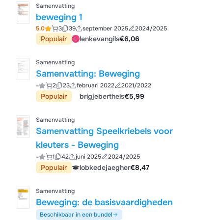
Samenvatting
beweging 1
5.0
3
39
september 2025
2024/2025
Populair
lenkevangils
€6,06
Samenvatting
Samenvatting: Beweging
-
2
23
februari 2022
2021/2022
Populair
brigjeberthels
€5,99
Samenvatting
Samenvatting Speelkriebels voor
kleuters - Beweging
-
1
42
juni 2025
2024/2025
Populair
lobkedejaegher
€8,47
Samenvatting
Beweging: de basisvaardigheden
Beschikbaar in een bundel