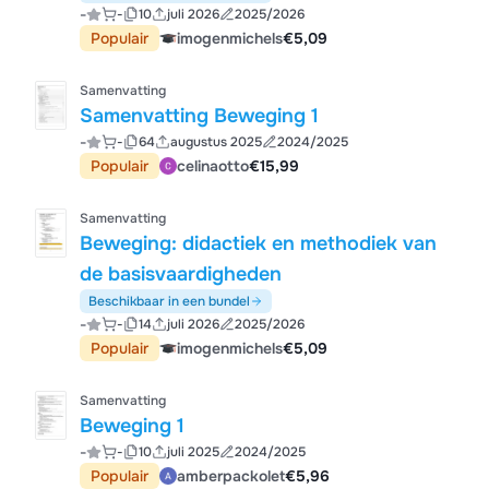
-
-
10
juli 2026
2025/2026
Populair
imogenmichels
€5,09
Samenvatting
Samenvatting Beweging 1
-
-
64
augustus 2025
2024/2025
Populair
celinaotto
€15,99
Samenvatting
Beweging: didactiek en methodiek van
de basisvaardigheden
Beschikbaar in een bundel
-
-
14
juli 2026
2025/2026
Populair
imogenmichels
€5,09
Samenvatting
Beweging 1
-
-
10
juli 2025
2024/2025
Populair
amberpackolet
€5,96