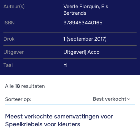
Auteur(s)
Veerle Florquin, Els
waardoor je de inhoud van het studieboek makkelijker en
Bertrands
sneller begrijpt. Door de samenvatting te vinden die
ISBN
9789463440165
perfect bij jouw leerstijl past, wordt studeren een stuk
eenvoudiger.
Druk
1 (september 2017)
Uitgever
Uitgeverij Acco
Taal
nl
Alle
18
resultaten
Best verkocht
Sorteer op:
Meest verkochte samenvattingen voor
Speelkriebels voor kleuters