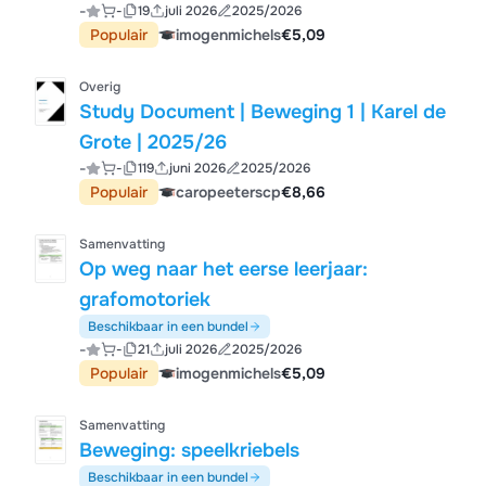
-
-
19
juli 2026
2025/2026
Populair
imogenmichels
€5,09
Overig
Study Document | Beweging 1 | Karel de
Grote | 2025/26
-
-
119
juni 2026
2025/2026
Populair
caropeeterscp
€8,66
Samenvatting
Op weg naar het eerse leerjaar:
grafomotoriek
Beschikbaar in een bundel
-
-
21
juli 2026
2025/2026
Populair
imogenmichels
€5,09
Samenvatting
Beweging: speelkriebels
Beschikbaar in een bundel