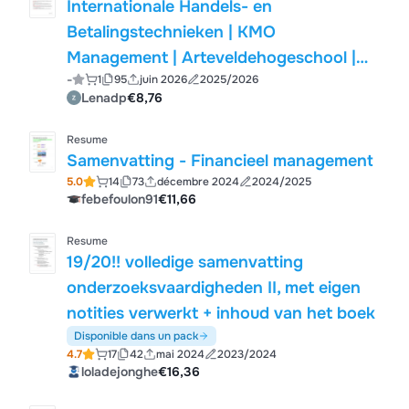
Internationale Handels- en
Betalingstechnieken | KMO
Management | Arteveldehogeschool |
-
1
95
juin 2026
2025/2026
2025/26
Lenadp
€8,76
Resume
Samenvatting - Financieel management
5.0
14
73
décembre 2024
2024/2025
febefoulon91
€11,66
Resume
19/20!! volledige samenvatting
onderzoeksvaardigheden II, met eigen
notities verwerkt + inhoud van het boek
Disponible dans un pack
4.7
17
42
mai 2024
2023/2024
loladejonghe
€16,36