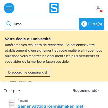
0
Filtre(s)
Votre école ou université
Kmo - Guides d'étude, Notes de cours &
Améliorez vos résultats de recherche. Sélectionnez votre
Résumés
établissement d'enseignement et votre matière afin que nous
puissions vous montrer les documents les plus pertinents et
Vous recherchez les meilleurs guides d'étude, notes
vous aider de la meilleure façon possible.
d'étude et résumés sur Kmo ? Sur cette page, vous
trouverez 833 documents pour vous aider à réviser
D'accord, je comprends!
pour Kmo.
All
833
résultats
Recommendé
Trier par:
Resume
Samenvatting Kennismaken met