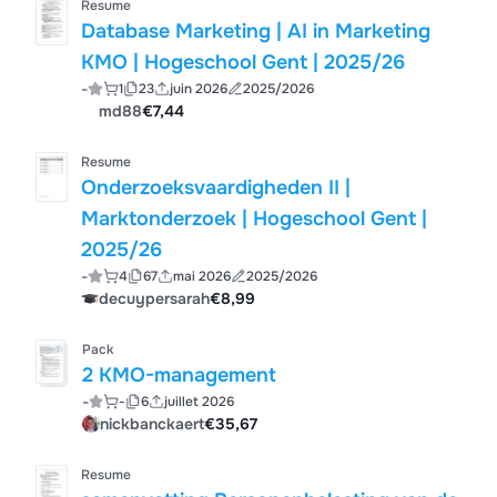
Resume
Database Marketing | AI in Marketing
KMO | Hogeschool Gent | 2025/26
-
1
23
juin 2026
2025/2026
md88
€7,44
Resume
Onderzoeksvaardigheden II |
Marktonderzoek | Hogeschool Gent |
2025/26
-
4
67
mai 2026
2025/2026
decuypersarah
€8,99
Pack
2 KMO-management
-
-
6
juillet 2026
nickbanckaert
€35,67
Resume