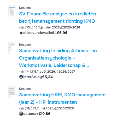
Resume
SV Financiële analyse en kredieten
bedrijfsmanagement richting KMO
-
3
46
janvier 2026
2025/2026
chloevandewalle64
€6,96
Resume
Samenvatting Inleiding Arbeids- en
Organisatiepsychologie –
Werkmotivatie, Leiderschap &
-
-
15
août 2026
2026/2027
Organisatiegedrag
InterStudy
€5,34
Resume
Samenvatting HRM, KMO-management
(jaar 2) - HR-instrumenten
-
1
37
mai 2026
2025/2026
catomax
€10,86