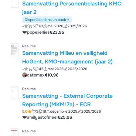
Samenvatting Personenbelasting KMO
jaar 2
Disponible dans un pack
-
5
63
mai 2026
2025/2026
popelierlies
€23,95
Resume
Samenvatting Milieu en veiligheid
HoGent, KMO-management (jaar 2)
-
5
45
mai 2026
2025/2026
catomax
€10,96
Resume
Samenvatting - External Corporate
Reporting (MKM17a) - ECR
5.0
3
18
décembre 2025
2025/2026
amilyastofmeel
€25,96
Resume