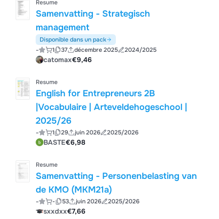
Resume
Samenvatting - Strategisch
management
Disponible dans un pack
-
1
37
décembre 2025
2024/2025
catomax
€9,46
Resume
English for Entrepreneurs 2B
|Vocabulaire | Arteveldehogeschool |
2025/26
-
1
29
juin 2026
2025/2026
BASTE
€6,98
Resume
Samenvatting - Personenbelasting van
de KMO (MKM21a)
-
-
53
juin 2026
2025/2026
sxxdxx
€7,66