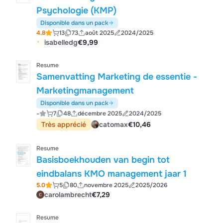
Psychologie (KMP)
Disponible dans un pack
4.8
13
73
août 2025
2024/2025
isabelledg
€9,99
Resume
Samenvatting Marketing de essentie -
Marketingmanagement
Disponible dans un pack
-
7
48
décembre 2025
2024/2025
Très apprécié
catomax
€10,46
Resume
Basisboekhouden van begin tot
eindbalans KMO management jaar 1
5.0
5
80
novembre 2025
2025/2026
carolambrecht
€7,29
Resume