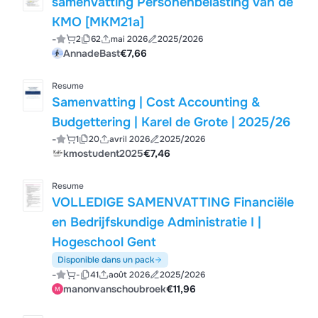
samenvatting Personenbelasting van de
KMO [MKM21a]
-
2
62
mai 2026
2025/2026
AnnadeBast
€7,66
Resume
Samenvatting | Cost Accounting &
Budgettering | Karel de Grote | 2025/26
-
1
20
avril 2026
2025/2026
kmostudent2025
€7,46
Resume
VOLLEDIGE SAMENVATTING Financiële
en Bedrijfskundige Administratie I |
Hogeschool Gent
Disponible dans un pack
-
-
41
août 2026
2025/2026
manonvanschoubroek
€11,96